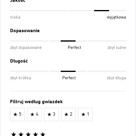
Jakość
niska
wyjątkowa
Dopasowanie
zbyt dopasowane
Perfect
zbyt luźne
Długość
zbyt krótka
Perfect
zbyt długa
Filtruj według gwiazdek
5
4
3
2
1