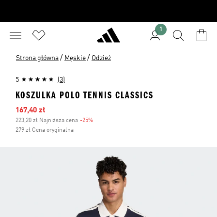
1
/
/
Strona główna
Męskie
Odzież
5
(3)
KOSZULKA POLO TENNIS CLASSICS
Ceny na wyprzedaży
167,40 zł
223,20 zł Najniższa cena
-25%
Zniżka
279 zł Cena oryginalna