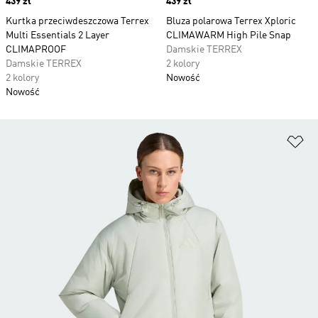
Price
439 zł
Price
439 zł
Kurtka przeciwdeszczowa Terrex
Bluza polarowa Terrex Xploric
Multi Essentials 2 Layer
CLIMAWARM High Pile Snap
CLIMAPROOF
Damskie TERREX
Damskie TERREX
2 kolory
2 kolory
Nowość
Nowość
Do