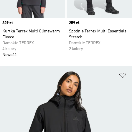
Price
329 zł
Price
259 zł
Kurtka Terrex Multi Climawarm
Spodnie Terrex Multi Essentials
Fleece
Stretch
Damskie TERREX
Damskie TERREX
4 kolory
2 kolory
Nowość
Do