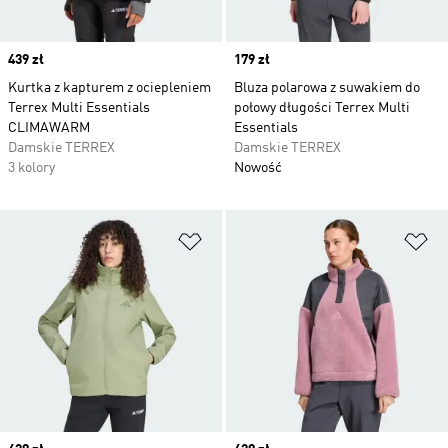
Price
439 zł
Price
179 zł
Kurtka z kapturem z ociepleniem
Bluza polarowa z suwakiem do
Terrex Multi Essentials
połowy długości Terrex Multi
CLIMAWARM
Essentials
Damskie TERREX
Damskie TERREX
3 kolory
Nowość
Dodaj do listy życzeń
Do