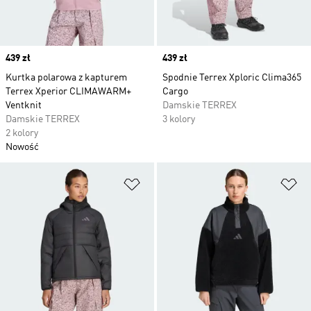
Price
439 zł
Price
439 zł
Kurtka polarowa z kapturem
Spodnie Terrex Xploric Clima365
Terrex Xperior CLIMAWARM+
Cargo
Ventknit
Damskie TERREX
Damskie TERREX
3 kolory
2 kolory
Nowość
Dodaj do listy życzeń
Do