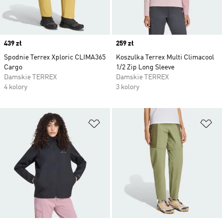
Price
439 zł
Price
259 zł
Spodnie Terrex Xploric CLIMA365
Koszulka Terrex Multi Climacool
Cargo
1/2 Zip Long Sleeve
Damskie TERREX
Damskie TERREX
4 kolory
3 kolory
Dodaj do listy życzeń
Do