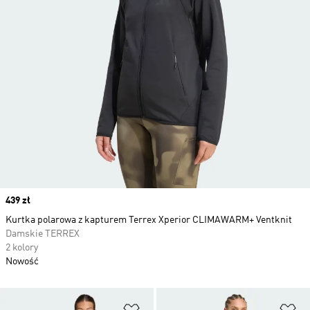
Price
439 zł
Kurtka polarowa z kapturem Terrex Xperior CLIMAWARM+ Ventknit
Damskie TERREX
2 kolory
Nowość
Dodaj do listy życzeń
Do