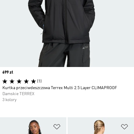
Price
699 zł
(1)
Kurtka przeciwdeszczowa Terrex Multi 2.5 Layer CLIMAPROOF
Damskie TERREX
3 kolory
Dodaj do listy życzeń
Do