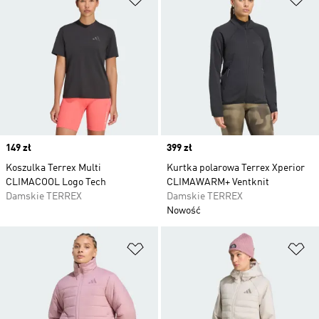
Price
149 zł
Price
399 zł
Koszulka Terrex Multi
Kurtka polarowa Terrex Xperior
CLIMACOOL Logo Tech
CLIMAWARM+ Ventknit
Damskie TERREX
Damskie TERREX
Nowość
Dodaj do listy życzeń
Do