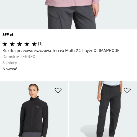
Price
699 zł
(1)
Kurtka przeciwdeszczowa Terrex Multi 2.5 Layer CLIMAPROOF
Damskie TERREX
3 kolory
Nowość
Dodaj do listy życzeń
Do