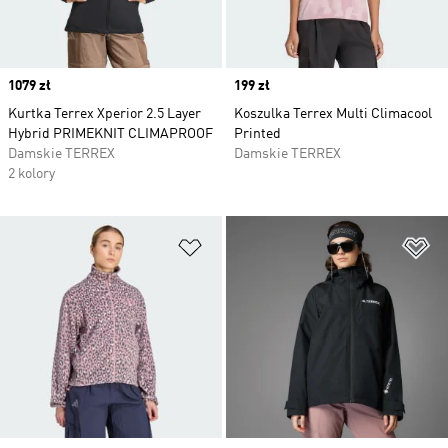
Price
1079 zł
Price
199 zł
Kurtka Terrex Xperior 2.5 Layer
Koszulka Terrex Multi Climacool
Hybrid PRIMEKNIT CLIMAPROOF
Printed
Damskie TERREX
Damskie TERREX
2 kolory
Dodaj do listy życzeń
Do