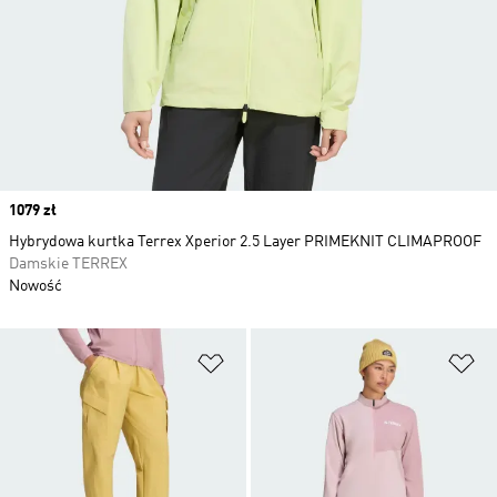
Price
1079 zł
Hybrydowa kurtka Terrex Xperior 2.5 Layer PRIMEKNIT CLIMAPROOF
Damskie TERREX
Nowość
Dodaj do listy życzeń
Do