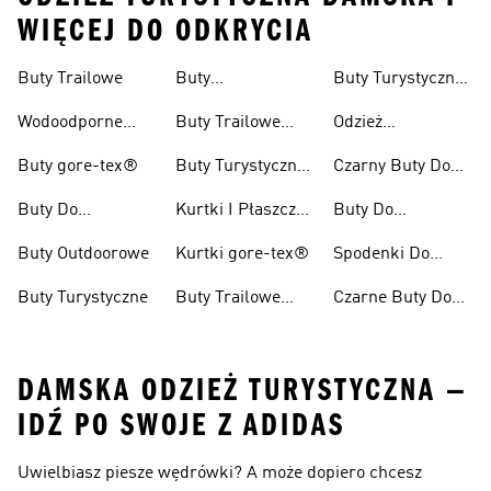
WIĘCEJ DO ODKRYCIA
Buty Trailowe
Buty
Buty Turystyczne
Wspinaczkowe
Męskie
Wodoodporne
Buty Trailowe
Odzież
Buty Do Biegania
Damskie
Turystyczna
Buty gore-tex®
Buty Turystyczne
Czarny Buty Do
W Terenie
Damskie
Pieszych
Buty Do
Kurtki I Płaszcze
Buty Do
Wędrówek
Kolarzówki
Zimowe
Kolarstwa
Buty Outdoorowe
Kurtki gore-tex®
Spodenki Do
Górskiego Dla
Biegów
Kobiet
Buty Turystyczne
Buty Trailowe
Czarne Buty Do
Trailowych
Męskie
Biegów
Trailowych
DAMSKA ODZIEŻ TURYSTYCZNA —
IDŹ PO SWOJE Z ADIDAS
Uwielbiasz piesze wędrówki? A może dopiero chcesz