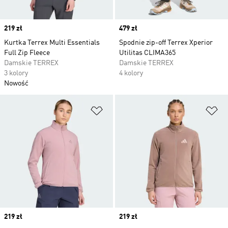
Price
219 zł
Price
479 zł
Kurtka Terrex Multi Essentials
Spodnie zip-off Terrex Xperior
Full Zip Fleece
Utilitas CLIMA365
Damskie TERREX
Damskie TERREX
3 kolory
4 kolory
Nowość
Dodaj do listy życzeń
Do
Price
219 zł
Price
219 zł