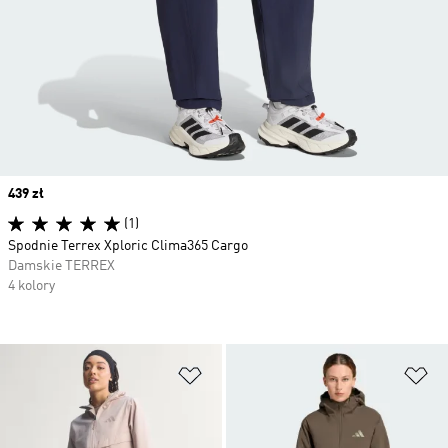
Price
439 zł
(1)
Spodnie Terrex Xploric Clima365 Cargo
Damskie TERREX
4 kolory
Dodaj do listy życzeń
Do