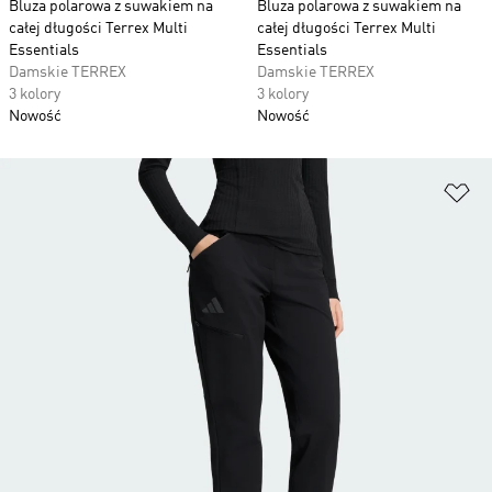
Bluza polarowa z suwakiem na
Bluza polarowa z suwakiem na
całej długości Terrex Multi
całej długości Terrex Multi
Essentials
Essentials
Damskie TERREX
Damskie TERREX
3 kolory
3 kolory
Nowość
Nowość
Do