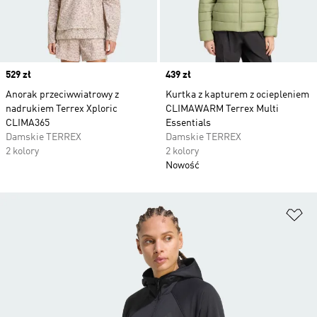
Price
529 zł
Price
439 zł
Anorak przeciwwiatrowy z
Kurtka z kapturem z ociepleniem
nadrukiem Terrex Xploric
CLIMAWARM Terrex Multi
CLIMA365
Essentials
Damskie TERREX
Damskie TERREX
2 kolory
2 kolory
Nowość
Do