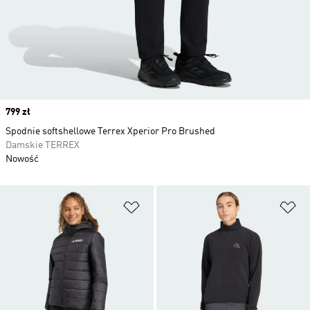
Price
799 zł
Spodnie softshellowe Terrex Xperior Pro Brushed
Damskie TERREX
Nowość
Dodaj do listy życzeń
Do