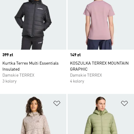
Price
399 zł
Price
149 zł
Kurtka Terrex Multi Essentials
KOSZULKA TERREX MOUNTAIN
Insulated
GRAPHIC
Damskie TERREX
Damskie TERREX
3 kolory
4 kolory
Dodaj do listy życzeń
Do