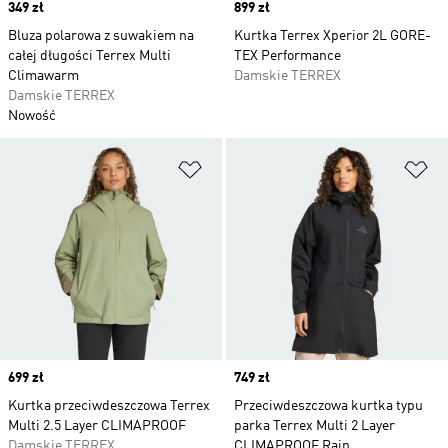
Price
349 zł
Price
899 zł
Bluza polarowa z suwakiem na
Kurtka Terrex Xperior 2L GORE-
całej długości Terrex Multi
TEX Performance
Climawarm
Damskie TERREX
Damskie TERREX
Nowość
Dodaj do listy życzeń
Do
Price
699 zł
Price
749 zł
Kurtka przeciwdeszczowa Terrex
Przeciwdeszczowa kurtka typu
Multi 2.5 Layer CLIMAPROOF
parka Terrex Multi 2 Layer
Damskie TERREX
CLIMAPROOF Rain