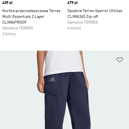
Price
439 zł
Price
479 zł
Kurtka przeciwdeszczowa Terrex
Spodnie Terrex Xperior Utilitas
Multi Essentials 2 Layer
CLIMA365 Zip-off
CLIMAPROOF
Damskie TERREX
Damskie TERREX
4 kolory
2 kolory
Do