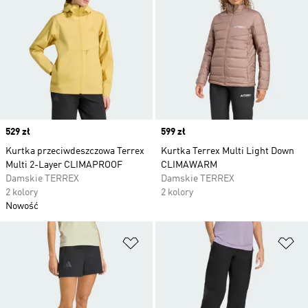
Price
529 zł
Price
599 zł
Kurtka przeciwdeszczowa Terrex
Kurtka Terrex Multi Light Down
Multi 2-Layer CLIMAPROOF
CLIMAWARM
Damskie TERREX
Damskie TERREX
2 kolory
2 kolory
Nowość
Dodaj do listy życzeń
Do