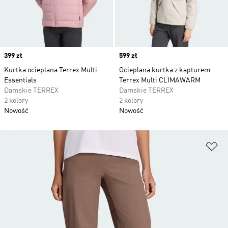
Price
399 zł
Price
599 zł
Kurtka ocieplana Terrex Multi
Ocieplana kurtka z kapturem
Essentials
Terrex Multi CLIMAWARM
Damskie TERREX
Damskie TERREX
2 kolory
2 kolory
Nowość
Nowość
Do