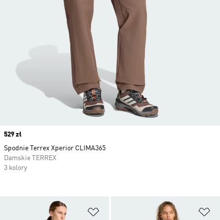
Price
529 zł
Spodnie Terrex Xperior CLIMA365
Damskie TERREX
3 kolory
Dodaj do listy życzeń
Do