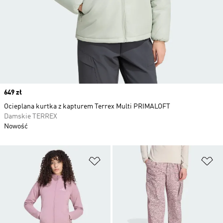
Price
649 zł
Ocieplana kurtka z kapturem Terrex Multi PRIMALOFT
Damskie TERREX
Nowość
Dodaj do listy życzeń
Do