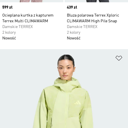
Price
599 zł
Price
439 zł
Ocieplana kurtka z kapturem
Bluza polarowa Terrex Xploric
Terrex Multi CLIMAWARM
CLIMAWARM High Pile Snap
Damskie TERREX
Damskie TERREX
2 kolory
2 kolory
Nowość
Nowość
Do