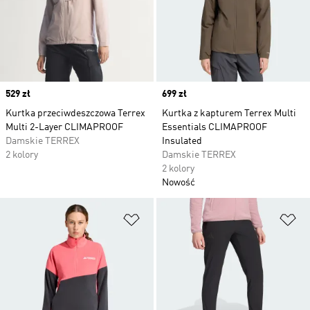
Price
529 zł
Price
699 zł
Kurtka przeciwdeszczowa Terrex
Kurtka z kapturem Terrex Multi
Multi 2-Layer CLIMAPROOF
Essentials CLIMAPROOF
Damskie TERREX
Insulated
2 kolory
Damskie TERREX
2 kolory
Nowość
Dodaj do listy życzeń
Do