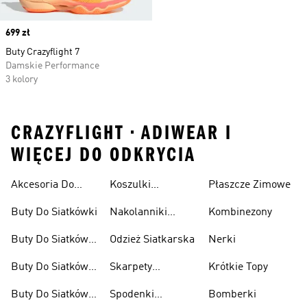
Price
699 zł
Buty Crazyflight 7
Damskie Performance
3 kolory
CRAZYFLIGHT • ADIWEAR I
WIĘCEJ DO ODKRYCIA
Akcesoria Do
Koszulki
Płaszcze Zimowe
Damskie
Siatkówki
Siatkarskie
Buty Do Siatkówki
Nakolanniki
Kombinezony
Damskie
Siatkarskie
Buty Do Siatkówki
Odzież Siatkarska
Nerki
Damskie
Buty Do Siatkówki
Skarpety
Krótkie Topy
Dla Dzieci
Siatkarskie
Buty Do Siatkówki
Spodenki
Bomberki