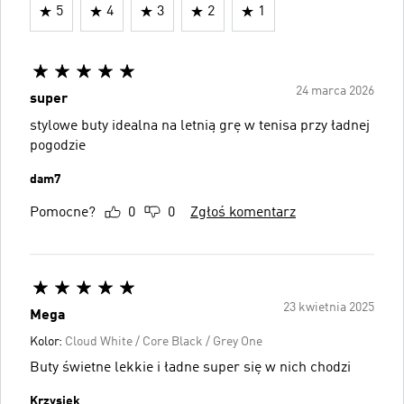
5
4
3
2
1
24 marca 2026
super
stylowe buty idealna na letnią grę w tenisa przy ładnej
pogodzie
dam7
Pomocne?
0
0
Zgłoś komentarz
23 kwietnia 2025
Mega
Kolor:
Cloud White / Core Black / Grey One
Buty świetne lekkie i ładne super się w nich chodzi
Krzysiek