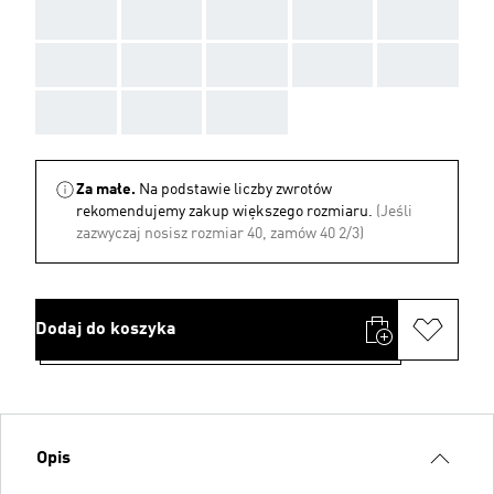
AAA
AAA
AAA
AAA
AAA
AAA
AAA
AAA
AAA
AAA
AAA
AAA
AAA
Za małe.
Na podstawie liczby zwrotów
rekomendujemy zakup większego rozmiaru.
(Jeśli
zazwyczaj nosisz rozmiar 40, zamów 40 2/3)
Dodaj do koszyka
Opis