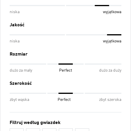
niska
wyjątkowa
Jakość
niska
wyjątkowa
Rozmiar
dużo za mały
Perfect
dużo za duży
Szerokość
zbyt wąska
Perfect
zbyt szeroka
Filtruj według gwiazdek