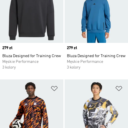
Price
279 zł
Price
279 zł
Bluza Designed for Training Crew
Bluza Designed for Training Crew
Męskie Performance
Męskie Performance
3 kolory
3 kolory
Dodaj do listy życzeń
Do