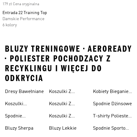
179 zł Cena oryginalna
Entrada 22 Training Top
Damskie Performance
6 kolory
BLUZY TRENINGOWE • AEROREADY
• POLIESTER POCHODZACY Z
RECYKLINGU I WIĘCEJ DO
ODKRYCIA
Dresy Bawełniane
Koszulki Z
Kobiety Bieganie I
Lifestyle
Nadrukiem
Lifestyle
Koszulki
Koszulki Z
Spodnie Dżinsowe
Męskie
Bawełniane
Nadrukiem
Spodnie
Koszulki Z
T-shirty Poliester
Damska
Bawełniane
Nadrukiem Dzieci
Z Recyklingu
Bluzy Sherpa
Bluzy Lekkie
Spodnie Sportowe
Poliester Z