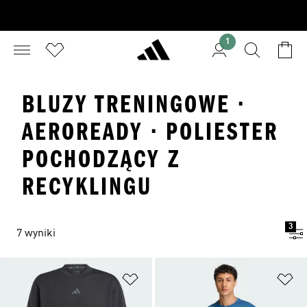
1
BLUZY TRENINGOWE ·
AEROREADY · POLIESTER
POCHODZĄCY Z
RECYKLINGU
3
7 wyniki
Dodaj do listy życzeń
Do