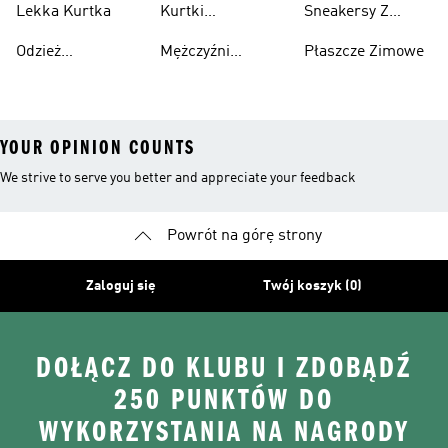
Lekka Kurtka
Kurtki
Sneakersy Z
Recyklingu
Nieprzemakalny
Zamszową
Odzież
Mężczyźni
Płaszcze Zimowe
Cholewką
Przeciwdeszczowa
Bieganie I
YOUR OPINION COUNTS
We strive to serve you better and appreciate your feedback
Powrót na górę strony
Zaloguj się
Twój koszyk (0)
DOŁĄCZ DO KLUBU I ZDOBĄDŹ
250 PUNKTÓW DO
WYKORZYSTANIA NA NAGRODY