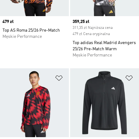
Price
479 zł
Current price
359,25 zł
311,35 zł Najniższa cena
Top AS Roma 25/26 Pre-Match
479 zł Cena oryginalna
Męskie Performance
Top adidas Real Madrid Avengers
25/26 Pre-Match Warm
Męskie Performance
Dodaj do listy życzeń
Do