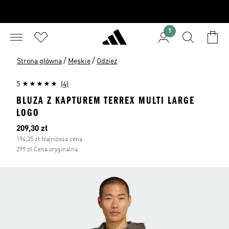
1
/
/
Strona główna
Męskie
Odzież
5
(4)
BLUZA Z KAPTUREM TERREX MULTI LARGE
LOGO
Bieżąca cena
209,30 zł
194,35 zł Najniższa cena
299 zł Cena oryginalna