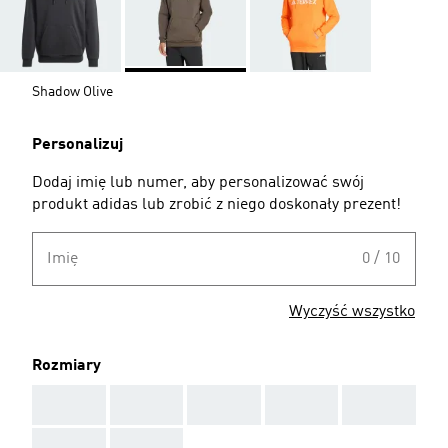
Shadow Olive
Personalizuj
Dodaj imię lub numer, aby personalizować swój
produkt adidas lub zrobić z niego doskonały prezent!
Imię
0 / 10
Wyczyść wszystko
Rozmiary
AAA
AAA
AAA
AAA
AAA
AAA
AAA