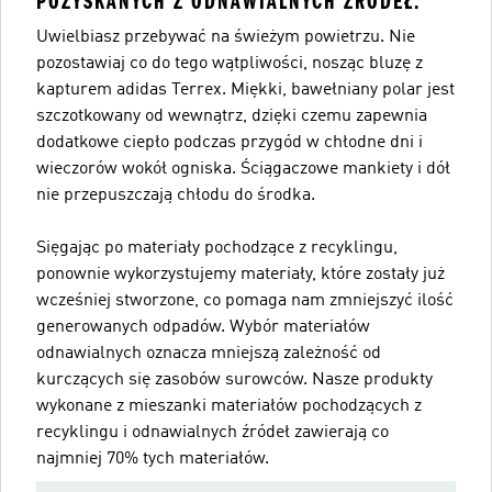
POZYSKANYCH Z ODNAWIALNYCH ŹRÓDEŁ.
Uwielbiasz przebywać na świeżym powietrzu. Nie
pozostawiaj co do tego wątpliwości, nosząc bluzę z
kapturem adidas Terrex. Miękki, bawełniany polar jest
szczotkowany od wewnątrz, dzięki czemu zapewnia
dodatkowe ciepło podczas przygód w chłodne dni i
wieczorów wokół ogniska. Ściągaczowe mankiety i dół
nie przepuszczają chłodu do środka.
Sięgając po materiały pochodzące z recyklingu,
ponownie wykorzystujemy materiały, które zostały już
wcześniej stworzone, co pomaga nam zmniejszyć ilość
generowanych odpadów. Wybór materiałów
odnawialnych oznacza mniejszą zależność od
kurczących się zasobów surowców. Nasze produkty
wykonane z mieszanki materiałów pochodzących z
recyklingu i odnawialnych źródeł zawierają co
najmniej 70% tych materiałów.