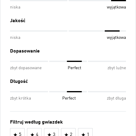
niska
wyjątkowa
Jakość
niska
wyjątkowa
Dopasowanie
zbyt dopasowane
Perfect
zbyt luźne
Długość
zbyt krótka
Perfect
zbyt długa
Filtruj według gwiazdek
5
4
3
2
1