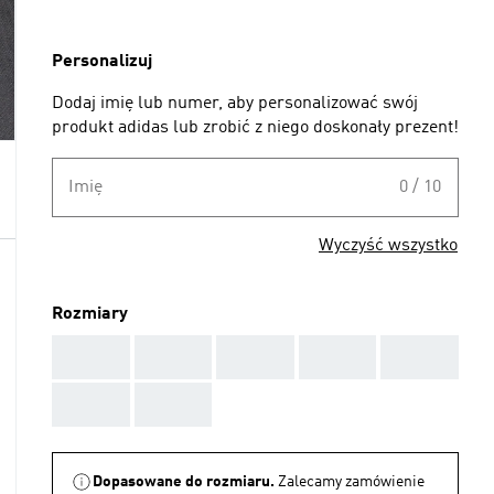
Personalizuj
Dodaj imię lub numer, aby personalizować swój
produkt adidas lub zrobić z niego doskonały prezent!
Imię
0 / 10
Wyczyść wszystko
Rozmiary
AAA
AAA
AAA
AAA
AAA
AAA
AAA
Dopasowane do rozmiaru.
Zalecamy zamówienie