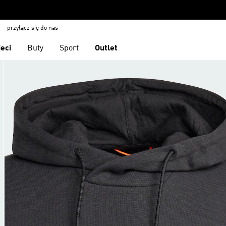
przyłącz się do nas
ieci
Buty
Sport
Outlet