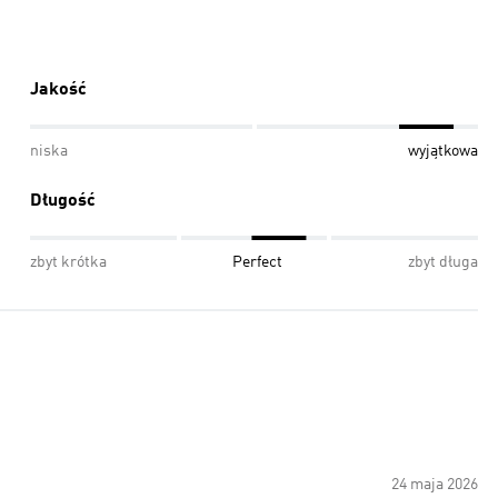
Jakość
niska
wyjątkowa
Długość
zbyt krótka
Perfect
zbyt długa
24 maja 2026