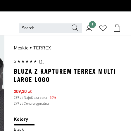
1
Męskie • TERREX
5
(4)
BLUZA Z KAPTUREM TERREX MULTI
LARGE LOGO
Ceny na wyprzedaży
209,30 zł
299 zł Najniższa cena
-30%
Zniżka
299 zł Cena oryginalna
Kolory
Black