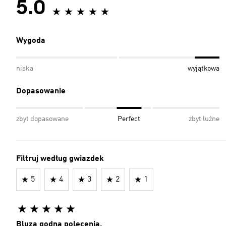
5.0
Wygoda
niska
wyjątkowa
Dopasowanie
zbyt dopasowane
Perfect
zbyt luźne
Filtruj według gwiazdek
5
4
3
2
1
Bluza godna polecenia.