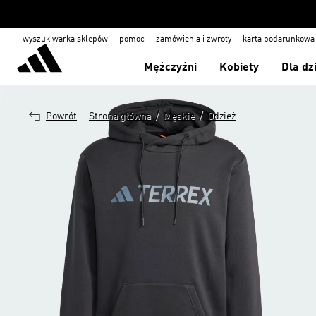
wyszukiwarka sklepów
pomoc
zamówienia i zwroty
karta podarunkowa
Mężczyźni
Kobiety
Dla dz
/
/
Powrót
Strona główna
Męskie
Odzież