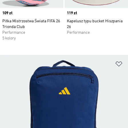
Price
109 zł
Price
119 zł
Piłka Mistrzostwa Świata FIFA 26
Kapelusz typu bucket Hiszpania
Trionda Club
26
Performance
Performance
5 kolory
Do