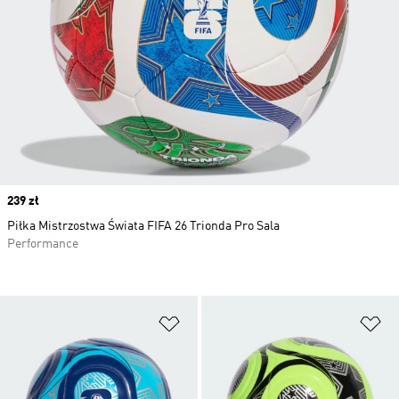
Price
239 zł
Piłka Mistrzostwa Świata FIFA 26 Trionda Pro Sala
Performance
Dodaj do listy życzeń
Do