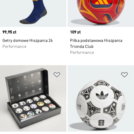
Price
99,95 zł
Price
109 zł
Getry domowe Hiszpania 26
Piłka podstawowa Hiszpania
Performance
Trionda Club
Performance
Dodaj do listy życzeń
Do