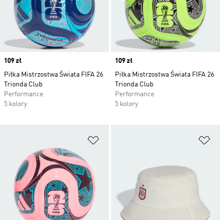
Price
109 zł
Price
109 zł
Piłka Mistrzostwa Świata FIFA 26
Piłka Mistrzostwa Świata FIFA 26
Trionda Club
Trionda Club
Performance
Performance
5 kolory
5 kolory
Dodaj do listy życzeń
Do