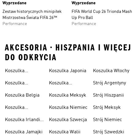
Wyprzedane
Wyprzedane
Zestaw historycznych minipiłek
FIFA World Cup 26 Trionda Mash
Mistrzostwa Świata FIFA 26™
Up Pro Ball
Performance
Performance
AKCESORIA • HISZPANIA I WIĘCEJ
DO ODKRYCIA
Koszulka
Koszulka Japonia
Koszulka Włochy
Algierska
Koszulka
Koszulka
Strój Argentyny
Argentyna
Kolumbia
Koszulka Belgia
Koszulka Meksyk
Strój Hiszpanii
Koszulka
Koszulka Niemiec
Strój Meksyk
Hiszpania
Koszulka Irlandii
Koszulka Szwecja
Strój Niemiec
Północnej
Koszulka Jamajki
Koszulka Walii
Strój Szwedzki