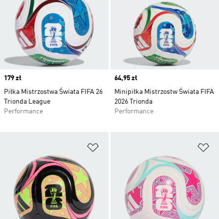
Price
179 zł
Price
64,95 zł
Piłka Mistrzostwa Świata FIFA 26
Minipiłka Mistrzostw Świata FIFA
Trionda League
2026 Trionda
Performance
Performance
Dodaj do listy życzeń
Do