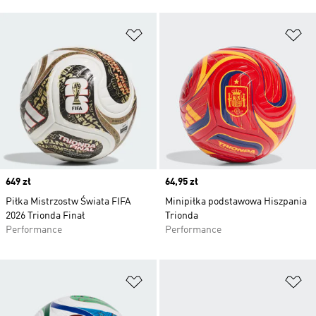
Dodaj do listy życzeń
Do
Price
649 zł
Price
64,95 zł
Piłka Mistrzostw Świata FIFA
Minipiłka podstawowa Hiszpania
2026 Trionda Finał
Trionda
Performance
Performance
Dodaj do listy życzeń
Do