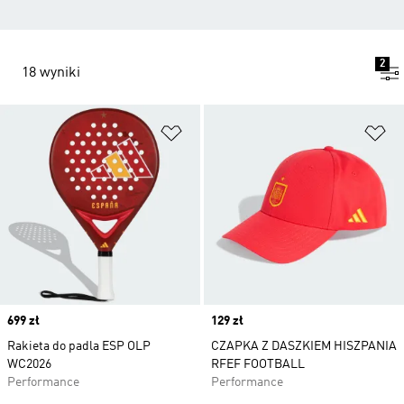
2
18 wyniki
Dodaj do listy życzeń
Do
Price
699 zł
Price
129 zł
Rakieta do padla ESP OLP
CZAPKA Z DASZKIEM HISZPANIA
WC2026
RFEF FOOTBALL
Performance
Performance