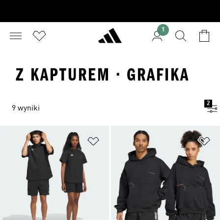
1
Z KAPTUREM · GRAFIKA
2
9 wyniki
Dodaj do listy życzeń
Do