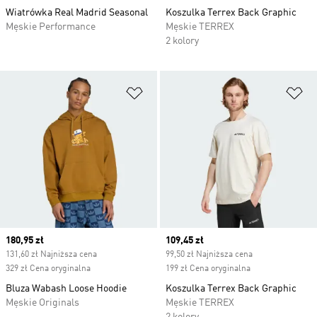
Wiatrówka Real Madrid Seasonal
Koszulka Terrex Back Graphic
Męskie Performance
Męskie TERREX
2 kolory
Dodaj do listy życzeń
Do
Current price
180,95 zł
Current price
109,45 zł
131,60 zł Najniższa cena
99,50 zł Najniższa cena
329 zł Cena oryginalna
199 zł Cena oryginalna
Bluza Wabash Loose Hoodie
Koszulka Terrex Back Graphic
Męskie Originals
Męskie TERREX