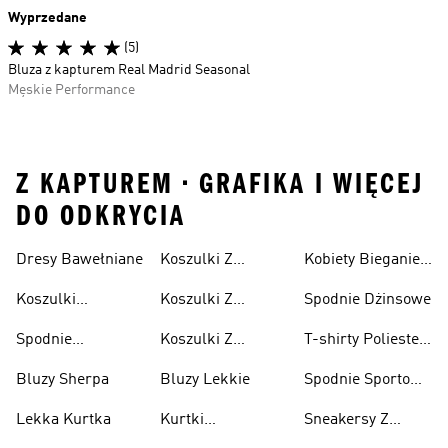
Wyprzedane
(5)
Bluza z kapturem Real Madrid Seasonal
Męskie Performance
Z KAPTUREM • GRAFIKA I WIĘCEJ
DO ODKRYCIA
Dresy Bawełniane
Koszulki Z
Kobiety Bieganie I
Lifestyle
Nadrukiem
Lifestyle
Koszulki
Koszulki Z
Spodnie Dżinsowe
Męskie
Bawełniane
Nadrukiem
Spodnie
Koszulki Z
T-shirty Poliester
Damska
Bawełniane
Nadrukiem Dzieci
Z Recyklingu
Bluzy Sherpa
Bluzy Lekkie
Spodnie Sportowe
Poliester Z
Lekka Kurtka
Kurtki
Sneakersy Z
Recyklingu
Nieprzemakalny
Zamszową