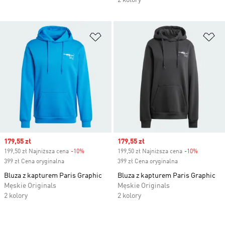
2 kolory
Dodaj do listy życzeń
Do
Sale price
179,55 zł
Sale price
179,55 zł
199,50 zł Najniższa cena
-10%
Discount
199,50 zł Najniższa cena
-10%
Discount
399 zł Cena oryginalna
399 zł Cena oryginalna
Bluza z kapturem Paris Graphic
Bluza z kapturem Paris Graphic
Męskie Originals
Męskie Originals
2 kolory
2 kolory