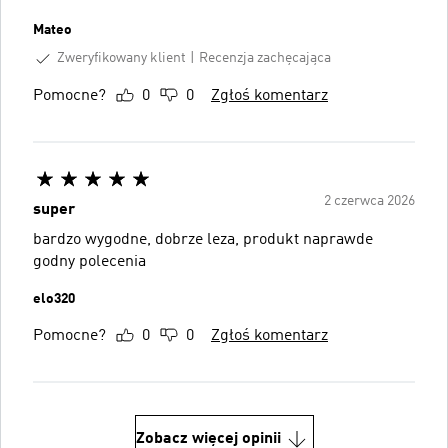
Mateo
Zweryfikowany klient
Recenzja zachęcająca
Pomocne?
0
0
Zgłoś komentarz
2 czerwca 2026
super
bardzo wygodne, dobrze leza, produkt naprawde
godny polecenia
elo320
Pomocne?
0
0
Zgłoś komentarz
Zobacz więcej opinii