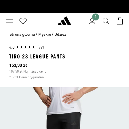
1
/
/
Strona główna
Męskie
Odzież
4.8
(79)
TIRO 23 LEAGUE PANTS
Bieżąca cena
153,30 zł
109,50 zł Najniższa cena
219 zł Cena oryginalna