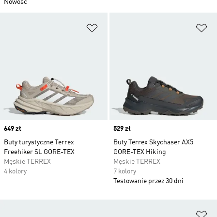
Nowość
Dodaj do listy życzeń
Do
Price
649 zł
Price
529 zł
Buty turystyczne Terrex
Buty Terrex Skychaser AX5
Freehiker SL GORE-TEX
GORE-TEX Hiking
Męskie TERREX
Męskie TERREX
4 kolory
7 kolory
Testowanie przez 30 dni
Do