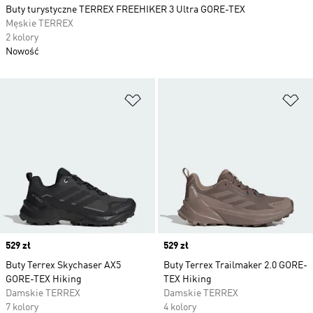
Buty turystyczne TERREX FREEHIKER 3 Ultra GORE-TEX
Męskie TERREX
2 kolory
Nowość
Dodaj do listy życzeń
Do
Price
529 zł
Price
529 zł
Buty Terrex Skychaser AX5
Buty Terrex Trailmaker 2.0 GORE-
GORE-TEX Hiking
TEX Hiking
Damskie TERREX
Damskie TERREX
7 kolory
4 kolory