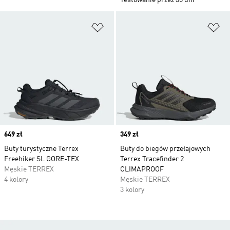
Testowanie przez 30 dni
Dodaj do listy życzeń
Do
Price
649 zł
Price
349 zł
Buty turystyczne Terrex
Buty do biegów przełajowych
Freehiker SL GORE-TEX
Terrex Tracefinder 2
Męskie TERREX
CLIMAPROOF
4 kolory
Męskie TERREX
3 kolory