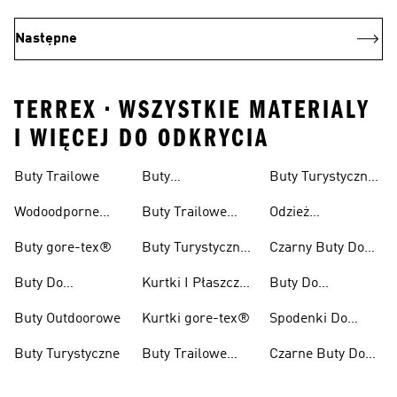
Następne
TERREX • WSZYSTKIE MATERIALY
I WIĘCEJ DO ODKRYCIA
Buty Trailowe
Buty
Buty Turystyczne
Wspinaczkowe
Męskie
Wodoodporne
Buty Trailowe
Odzież
Buty Do Biegania
Damskie
Turystyczna
Buty gore-tex®
Buty Turystyczne
Czarny Buty Do
W Terenie
Damskie
Pieszych
Buty Do
Kurtki I Płaszcze
Buty Do
Wędrówek
Kolarzówki
Zimowe
Kolarstwa
Buty Outdoorowe
Kurtki gore-tex®
Spodenki Do
Górskiego Dla
Biegów
Kobiet
Buty Turystyczne
Buty Trailowe
Czarne Buty Do
Trailowych
Męskie
Biegów