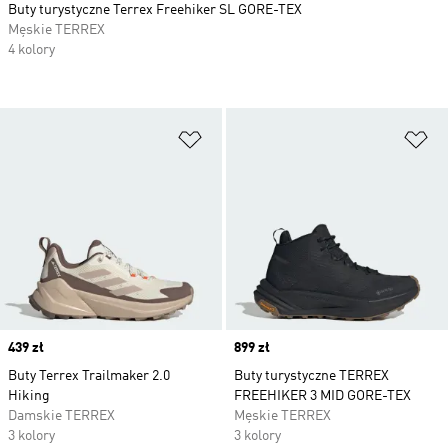
Buty turystyczne Terrex Freehiker SL GORE-TEX
Męskie TERREX
4 kolory
Dodaj do listy życzeń
Do
Price
439 zł
Price
899 zł
Buty Terrex Trailmaker 2.0
Buty turystyczne TERREX
Hiking
FREEHIKER 3 MID GORE-TEX
Damskie TERREX
Męskie TERREX
3 kolory
3 kolory