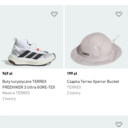
Dodaj do listy życzeń
Do
Price
949 zł
Price
199 zł
Buty turystyczne TERREX
Czapka Terrex Xperior Bucket
FREEHIKER 3 Ultra GORE-TEX
TERREX
Męskie TERREX
2 kolory
2 kolory
Do