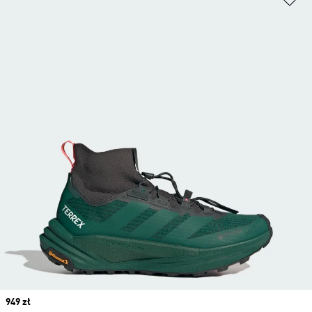
Price
949 zł