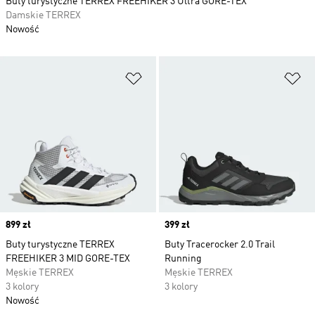
Buty turystyczne TERREX FREEHIKER 3 Ultra GORE-TEX
Damskie TERREX
Nowość
Dodaj do listy życzeń
Do
Price
899 zł
Price
399 zł
Buty turystyczne TERREX
Buty Tracerocker 2.0 Trail
FREEHIKER 3 MID GORE-TEX
Running
Męskie TERREX
Męskie TERREX
3 kolory
3 kolory
Nowość