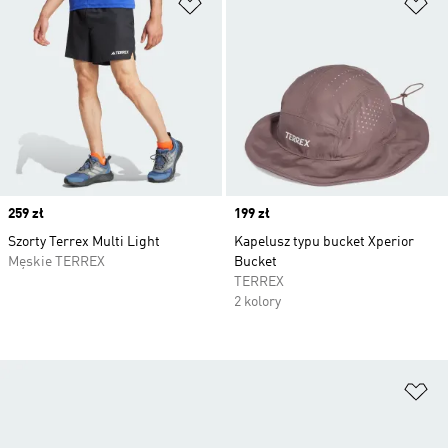
Dodaj do listy życzeń
Do
Price
259 zł
Price
199 zł
Szorty Terrex Multi Light
Kapelusz typu bucket Xperior
Męskie TERREX
Bucket
TERREX
2 kolory
Do