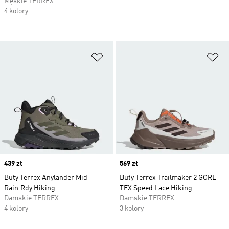
Męskie TERREX
4 kolory
Dodaj do listy życzeń
Do
Price
439 zł
Price
569 zł
Buty Terrex Anylander Mid
Buty Terrex Trailmaker 2 GORE-
Rain.Rdy Hiking
TEX Speed Lace Hiking
Damskie TERREX
Damskie TERREX
4 kolory
3 kolory