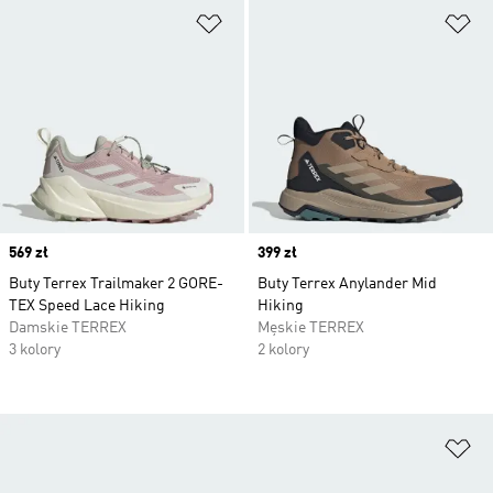
Dodaj do listy życzeń
Do
Price
569 zł
Price
399 zł
Buty Terrex Trailmaker 2 GORE-
Buty Terrex Anylander Mid
TEX Speed Lace Hiking
Hiking
Damskie TERREX
Męskie TERREX
3 kolory
2 kolory
Do