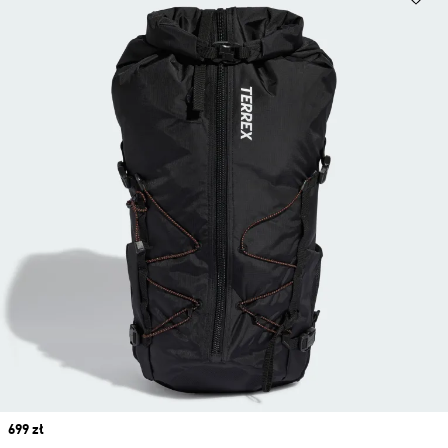
Price
699 zł