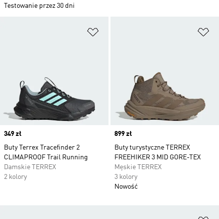
Testowanie przez 30 dni
Dodaj do listy życzeń
Do
Price
349 zł
Price
899 zł
Buty Terrex Tracefinder 2
Buty turystyczne TERREX
CLIMAPROOF Trail Running
FREEHIKER 3 MID GORE-TEX
Damskie TERREX
Męskie TERREX
2 kolory
3 kolory
Nowość
Do