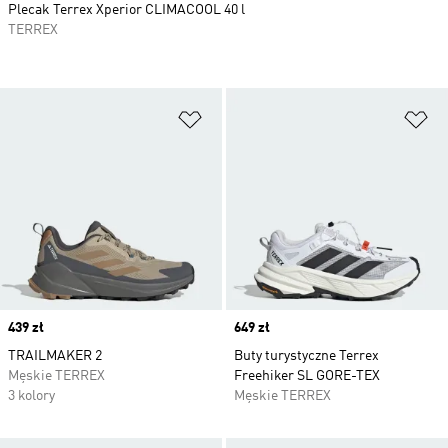
Plecak Terrex Xperior CLIMACOOL 40 l
TERREX
Dodaj do listy życzeń
Do
Price
439 zł
Price
649 zł
TRAILMAKER 2
Buty turystyczne Terrex
Męskie TERREX
Freehiker SL GORE-TEX
3 kolory
Męskie TERREX