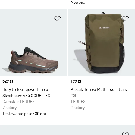
Nowość
Dodaj do listy życzeń
Do
Price
529 zł
Price
199 zł
Buty trekkingowe Terrex
Plecak Terrex Multi Essentials
Skychaser AX5 GORE-TEX
20L
Damskie TERREX
TERREX
7 kolory
2 kolory
Testowanie przez 30 dni
Do