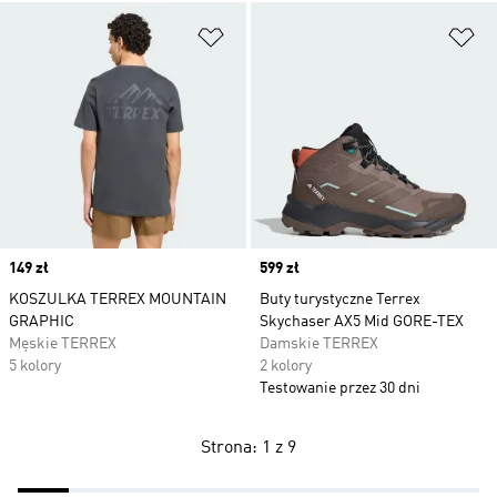
Dodaj do listy życzeń
Do
Price
149 zł
Price
599 zł
KOSZULKA TERREX MOUNTAIN
Buty turystyczne Terrex
GRAPHIC
Skychaser AX5 Mid GORE-TEX
Męskie TERREX
Damskie TERREX
5 kolory
2 kolory
Testowanie przez 30 dni
Strona: 1 z 9