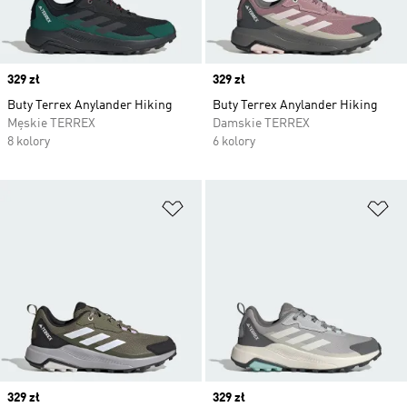
Price
329 zł
Price
329 zł
Buty Terrex Anylander Hiking
Buty Terrex Anylander Hiking
Męskie TERREX
Damskie TERREX
8 kolory
6 kolory
Dodaj do listy życzeń
Do
Price
329 zł
Price
329 zł