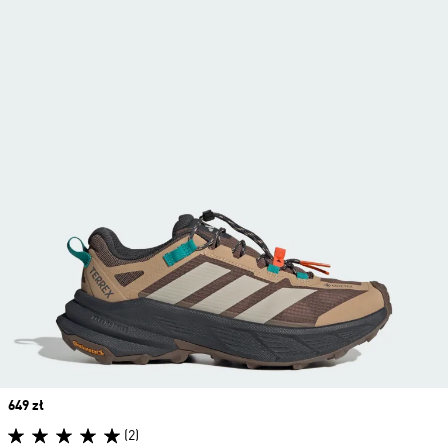
Price
649 zł
(2)