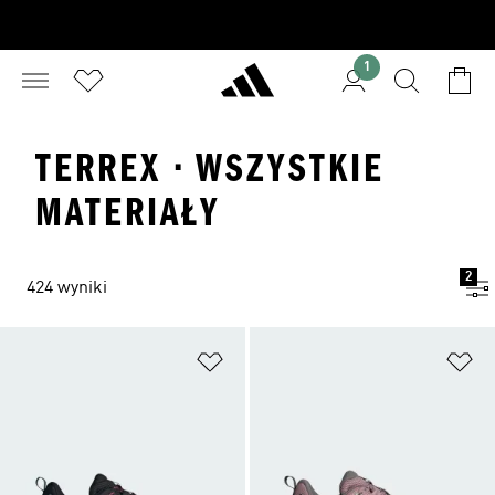
1
TERREX · WSZYSTKIE
MATERIAŁY
2
424 wyniki
Dodaj do listy życzeń
Do