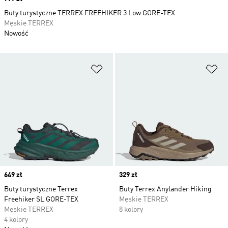
Buty turystyczne TERREX FREEHIKER 3 Low GORE-TEX
Męskie TERREX
Nowość
Dodaj do listy życzeń
Do
Price
649 zł
Price
329 zł
Buty turystyczne Terrex
Buty Terrex Anylander Hiking
Freehiker SL GORE-TEX
Męskie TERREX
Męskie TERREX
8 kolory
4 kolory