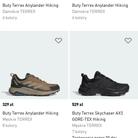
Buty Terrex Anylander Hiking
Buty Terrex Anylander Hiking
Damskie TERREX
Damskie TERREX
6 kolory
6 kolory
Dodaj do listy życzeń
Do
Price
329 zł
Price
529 zł
Buty Terrex Anylander Hiking
Buty Terrex Skychaser AX5
Męskie TERREX
GORE-TEX Hiking
8 kolory
Męskie TERREX
7 kolory