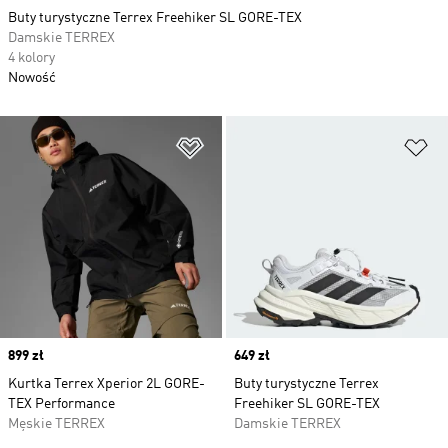
Buty turystyczne Terrex Freehiker SL GORE-TEX
Damskie TERREX
4 kolory
Nowość
Dodaj do listy życzeń
Do
Price
899 zł
Price
649 zł
Kurtka Terrex Xperior 2L GORE-
Buty turystyczne Terrex
TEX Performance
Freehiker SL GORE-TEX
Męskie TERREX
Damskie TERREX