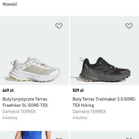
Nowość
Dodaj do listy życzeń
Do
Price
649 zł
Price
529 zł
Buty turystyczne Terrex
Buty Terrex Trailmaker 2.0 GORE-
Freehiker SL GORE-TEX
TEX Hiking
Damskie TERREX
Damskie TERREX
4 kolory
4 kolory