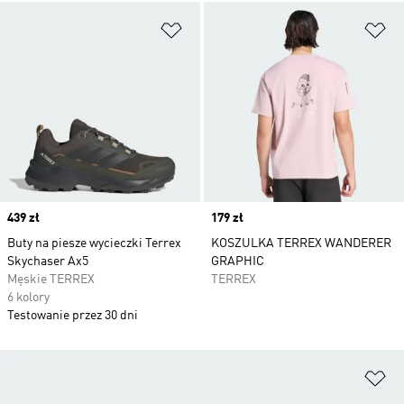
Dodaj do listy życzeń
Do
Price
439 zł
Price
179 zł
Buty na piesze wycieczki Terrex
KOSZULKA TERREX WANDERER
Skychaser Ax5
GRAPHIC
Męskie TERREX
TERREX
6 kolory
Testowanie przez 30 dni
Do