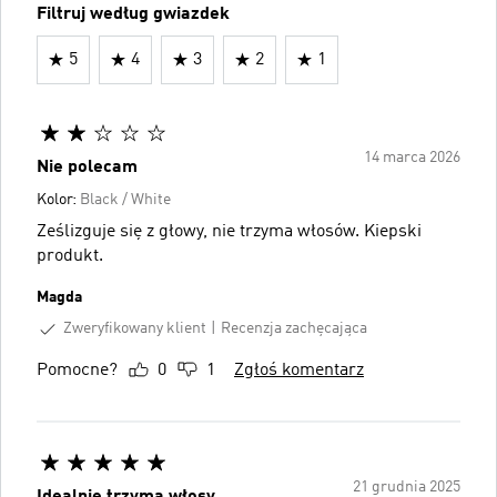
Filtruj według gwiazdek
5
4
3
2
1
14 marca 2026
Nie polecam
Kolor:
Black / White
Ześlizguje się z głowy, nie trzyma włosów. Kiepski
produkt.
Magda
Zweryfikowany klient
Recenzja zachęcająca
Pomocne?
0
1
Zgłoś komentarz
21 grudnia 2025
Idealnie trzyma włosy