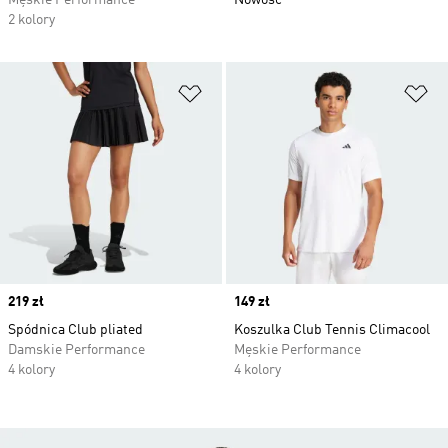
Męskie Performance
Nowość
2 kolory
Dodaj do listy życzeń
Do
Price
219 zł
Price
149 zł
Spódnica Club pliated
Koszulka Club Tennis Climacool
Damskie Performance
Męskie Performance
4 kolory
4 kolory