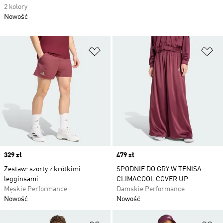
2 kolory
Nowość
Dodaj do listy życzeń
Do
Price
329 zł
Price
479 zł
Zestaw: szorty z krótkimi
SPODNIE DO GRY W TENISA
legginsami
CLIMACOOL COVER UP
Męskie Performance
Damskie Performance
Nowość
Nowość