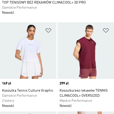
TOP TENISOWY BEZ RĘKAWÓW CLIMACOOL+ 3D PRO
Damskie Performance
Nowość
Dodaj do listy życzeń
Do
Price
149 zł
Price
299 zł
Koszulka Tennis Culture Graphic
Koszulka bez rękawów TENNIS
Damskie Performance
CLIMACOOL+ OVERSIZED
2 kolory
Męskie Performance
Nowość
Nowość