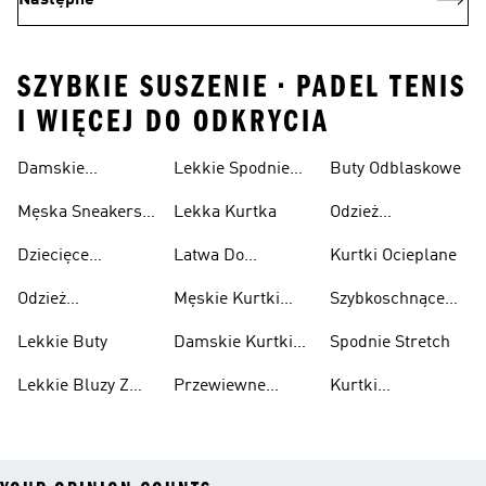
Następne
SZYBKIE SUSZENIE • PADEL TENIS
I WIĘCEJ DO ODKRYCIA
Damskie
Lekkie Spodnie
Buty Odblaskowe
Sneakersy
Sportowe
Męska Sneakersy
Lekka Kurtka
Odzież
Przewiewne
Przewiewne
Odblaskowa
Dziecięce
Latwa Do
Kurtki Ocieplane
Sneakersy
Spakowania
Odzież
Męskie Kurtki
Szybkoschnące
Przewiewne
Kurtki
Przeciwdeszczowa
Wodoodporne
Koszulki
Lekkie Buty
Damskie Kurtki
Spodnie Stretch
Wodoodporne
Lekkie Bluzy Z
Przewiewne
Kurtki
Kapturem
Skarpetki
Nieprzemakalny