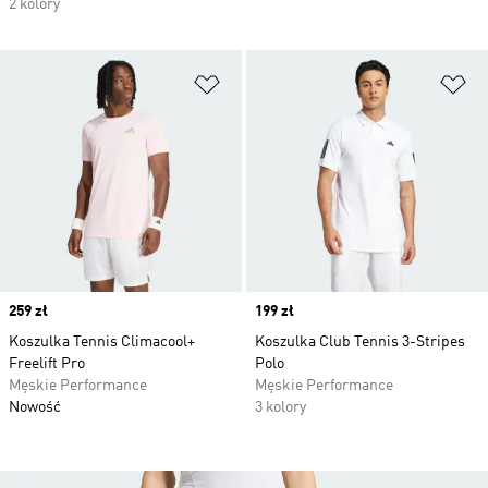
2 kolory
Dodaj do listy życzeń
Do
Price
259 zł
Price
199 zł
Koszulka Tennis Climacool+
Koszulka Club Tennis 3-Stripes
Freelift Pro
Polo
Męskie Performance
Męskie Performance
Nowość
3 kolory