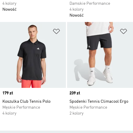
4 kolory
Damskie Performance
Nowość
4 kolory
Nowość
Dodaj do listy życzeń
Do
Price
179 zł
Price
239 zł
Koszulka Club Tennis Polo
Spodenki Tennis Climacool Ergo
Męskie Performance
Męskie Performance
4 kolory
2 kolory