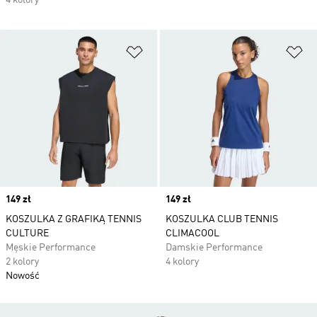
4 kolory
Dodaj do listy życzeń
Do
Price
149 zł
Price
149 zł
KOSZULKA Z GRAFIKĄ TENNIS
KOSZULKA CLUB TENNIS
CULTURE
CLIMACOOL
Męskie Performance
Damskie Performance
2 kolory
4 kolory
Nowość