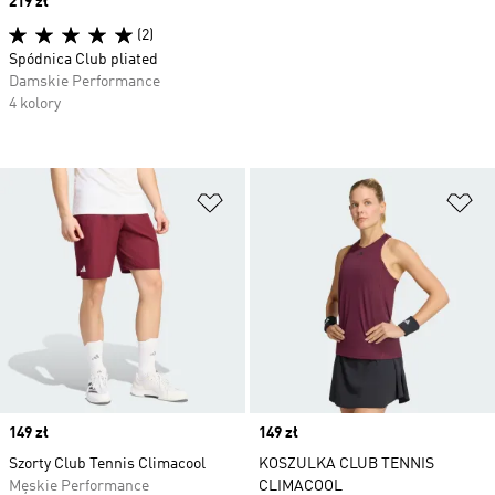
Price
219 zł
(2)
Spódnica Club pliated
Damskie Performance
4 kolory
Dodaj do listy życzeń
Do
Price
149 zł
Price
149 zł
Szorty Club Tennis Climacool
KOSZULKA CLUB TENNIS
Męskie Performance
CLIMACOOL