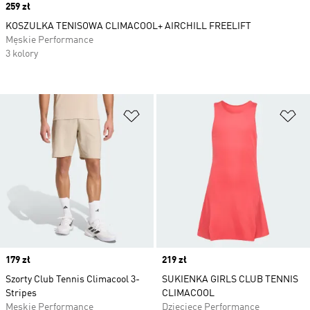
Price
259 zł
KOSZULKA TENISOWA CLIMACOOL+ AIRCHILL FREELIFT
Męskie Performance
3 kolory
Dodaj do listy życzeń
Do
Price
179 zł
Price
219 zł
Szorty Club Tennis Climacool 3-
SUKIENKA GIRLS CLUB TENNIS
Stripes
CLIMACOOL
Męskie Performance
Dziecięce Performance