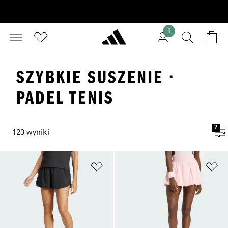
1
SZYBKIE SUSZENIE ·
PADEL TENIS
2
123 wyniki
Dodaj do listy życzeń
Do