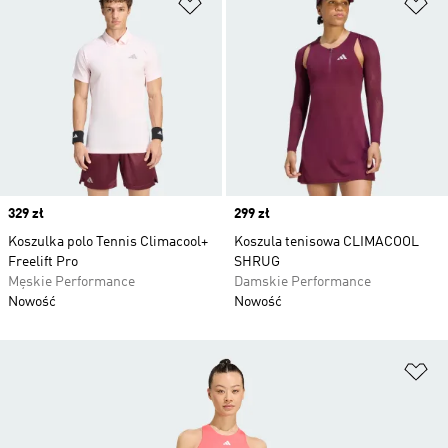
Dodaj do listy życzeń
Do
Price
329 zł
Price
299 zł
Koszulka polo Tennis Climacool+
Koszula tenisowa CLIMACOOL
Freelift Pro
SHRUG
Męskie Performance
Damskie Performance
Nowość
Nowość
Do