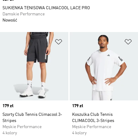
SUKIENKA TENISOWA CLIMACOOL LACE PRO
Damskie Performance
Nowość
Dodaj do listy życzeń
Do
Price
179 zł
Price
179 zł
Szorty Club Tennis Climacool 3-
Koszulka Club Tennis
Stripes
CLIMACOOL 3-Stripes
Męskie Performance
Męskie Performance
4 kolory
4 kolory