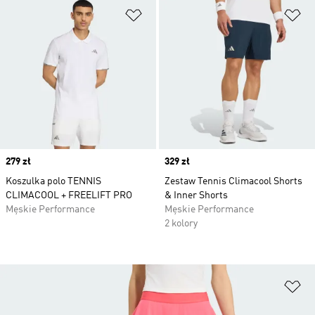
Dodaj do listy życzeń
Do
Price
279 zł
Price
329 zł
Koszulka polo TENNIS
Zestaw Tennis Climacool Shorts
CLIMACOOL + FREELIFT PRO
& Inner Shorts
Męskie Performance
Męskie Performance
2 kolory
Do