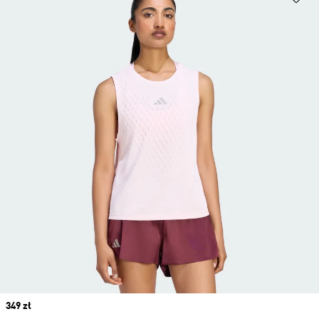
Price
349 zł