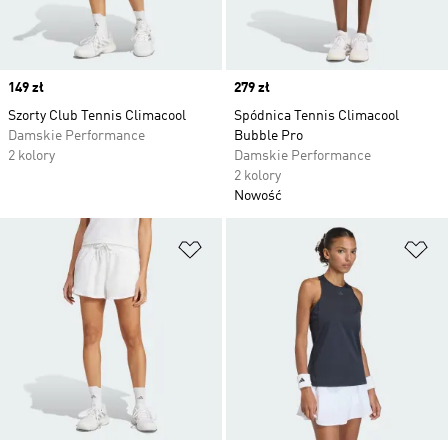
Price
149 zł
Price
279 zł
Szorty Club Tennis Climacool
Spódnica Tennis Climacool
Damskie Performance
Bubble Pro
2 kolory
Damskie Performance
2 kolory
Nowość
Dodaj do listy życzeń
Do