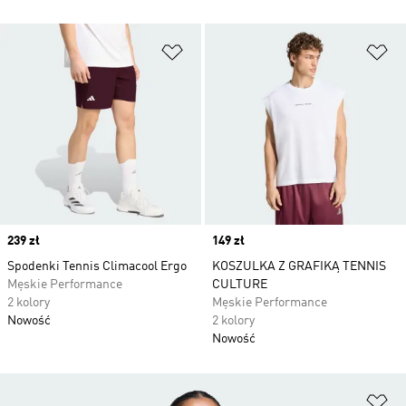
Dodaj do listy życzeń
Do
Price
239 zł
Price
149 zł
Spodenki Tennis Climacool Ergo
KOSZULKA Z GRAFIKĄ TENNIS
Męskie Performance
CULTURE
2 kolory
Męskie Performance
Nowość
2 kolory
Nowość
Do