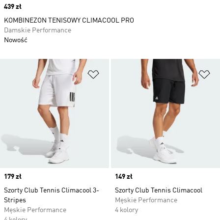
Price
439 zł
KOMBINEZON TENISOWY CLIMACOOL PRO
Damskie Performance
Nowość
Dodaj do listy życzeń
Do
Price
179 zł
Price
149 zł
Szorty Club Tennis Climacool 3-
Szorty Club Tennis Climacool
Stripes
Męskie Performance
Męskie Performance
4 kolory