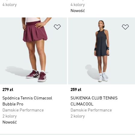
4 kolory
4 kolory
Nowość
Dodaj do listy życzeń
Do
Price
279 zł
Price
259 zł
Spódnica Tennis Climacool
SUKIENKA CLUB TENNIS
Bubble Pro
CLIMACOOL
Damskie Performance
Damskie Performance
2 kolory
2 kolory
Nowość