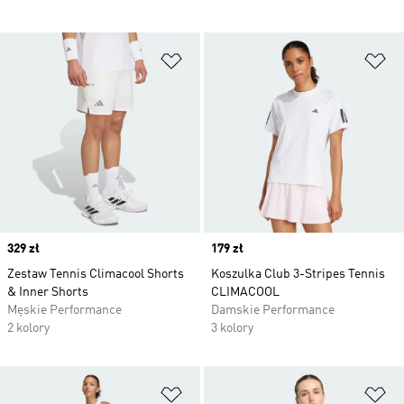
Dodaj do listy życzeń
Do
Price
329 zł
Price
179 zł
Zestaw Tennis Climacool Shorts
Koszulka Club 3-Stripes Tennis
& Inner Shorts
CLIMACOOL
Męskie Performance
Damskie Performance
2 kolory
3 kolory
Dodaj do listy życzeń
Do