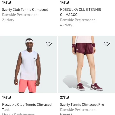
Price
149 zł
Price
149 zł
Szorty Club Tennis Climacool
KOSZULKA CLUB TENNIS
Damskie Performance
CLIMACOOL
2 kolory
Damskie Performance
4 kolory
Dodaj do listy życzeń
Do
Price
149 zł
Price
279 zł
Koszulka Club Tennis Climacool
Szorty Tennis Climacool Pro
Tank
Damskie Performance