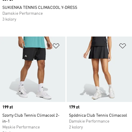
SUKIENKA TENNIS CLIMACOOL Y-DRESS
Damskie Performance
3 kolory
Dodaj do listy życzeń
Do
Price
199 zł
Price
179 zł
Szorty Club Tennis Climacool 2-
Spódnica Club Tennis Climacool
in-1
Damskie Performance
Męskie Performance
2 kolory