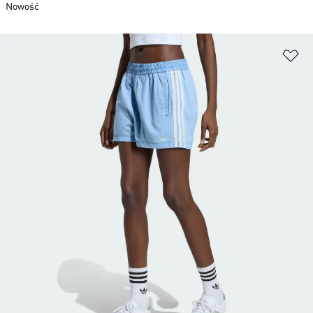
Nowość
Do