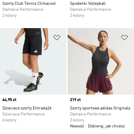
Szorty Club Tennis Climacool
Spodenki Volleyball
Damskie Performance
Damskie Performance
2 kolory
2 kolory
Dodaj do listy życzeń
Do
Price
64,95 zł
Price
219 zł
Dziecięce szorty Entrada26
Szorty sportowe adidas Originals
Dziecięce Performance
Damskie Performance
6 kolory
3 kolory
Nowość
Dobieraj, jak chcesz