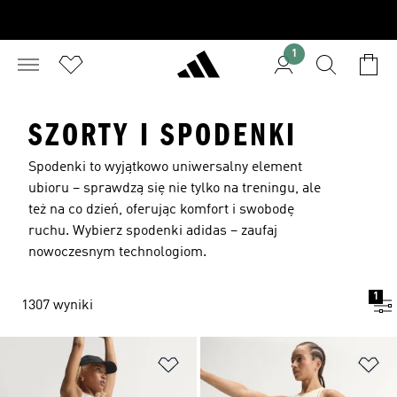
1
SZORTY I SPODENKI
Spodenki to wyjątkowo uniwersalny element
ubioru – sprawdzą się nie tylko na treningu, ale
też na co dzień, oferując komfort i swobodę
ruchu. Wybierz spodenki adidas – zaufaj
nowoczesnym technologiom.
1
1307 wyniki
Dodaj do listy życzeń
Do