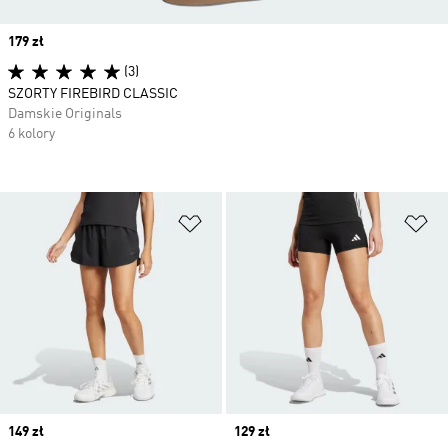
Price
179 zł
(3)
SZORTY FIREBIRD CLASSIC
Damskie Originals
6 kolory
Dodaj do listy życzeń
Do
Price
149 zł
Price
129 zł