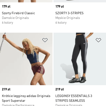
Price
179 zł
Price
179 zł
Szorty Firebird Classic
SZORTY 3-STRIPES
Damskie Originals
Męskie Originals
6 kolory
6 kolory
Dodaj do listy życzeń
Do
Price
219 zł
Price
219 zł
Krótkie legginsy adidas Originals
LEGGINSY ESSENTIALS 3
Sport Superstar
STRIPES SEAMLESS
Damskie Performance
Damskie Originals