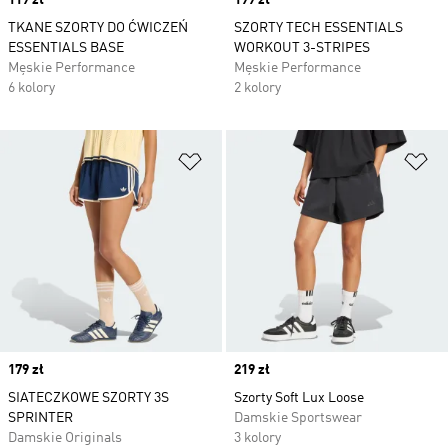
Price
119 zł
Price
199 zł
TKANE SZORTY DO ĆWICZEŃ
SZORTY TECH ESSENTIALS
ESSENTIALS BASE
WORKOUT 3-STRIPES
Męskie Performance
Męskie Performance
6 kolory
2 kolory
Dodaj do listy życzeń
Do
Price
179 zł
Price
219 zł
SIATECZKOWE SZORTY 3S
Szorty Soft Lux Loose
SPRINTER
Damskie Sportswear
Damskie Originals
3 kolory