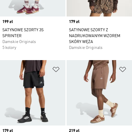
Price
199 zł
Price
179 zł
SATYNOWE SZORTY 3S
SATYNOWE SZORTY Z
SPRINTER
NADRUKOWANYM WZOREM
Damskie Originals
SKÓRY WĘŻA
5 kolory
Damskie Originals
Dodaj do listy życzeń
Do
Price
179 zł
Price
219 zł