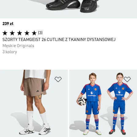
Price
239 zł
(3)
SZORTY TEAMGEIST 26 CUTLINE Z TKANINY DYSTANSOWEJ
Męskie Originals
3 kolory
Dodaj do listy życzeń
Do