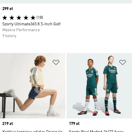
Price
299 zł
(18)
Szorty Ultimate365 8.5-Inch Golf
Męskie Performance
9 kolory
Dodaj do listy życzeń
Do
Price
219 zł
Price
179 zł