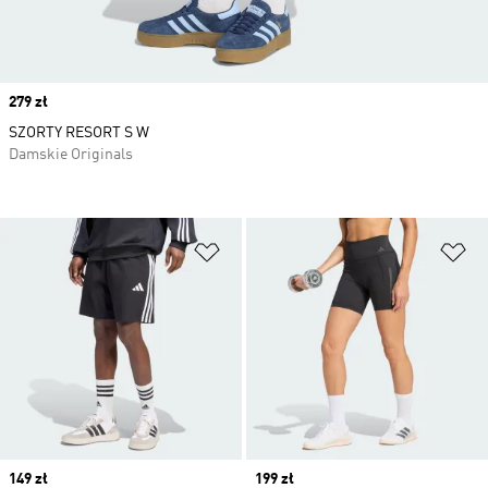
Price
279 zł
SZORTY RESORT S W
Damskie Originals
Dodaj do listy życzeń
Do
Price
149 zł
Price
199 zł