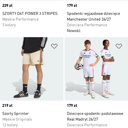
Price
239 zł
Price
179 zł
SZORTY D4T POWER 3 STRIPES
Spodenki wyjazdowe dziecięce
Męskie Performance
Manchester United 26/27
5 kolory
Dziecięce Performance
Nowość
Dodaj do listy życzeń
Do
Price
219 zł
Price
179 zł
Szorty Sprinter
Dziecięce spodenki podstawowe
Męskie Originals
Real Madryt 26/27
12 kolory
Dziecięce Performance