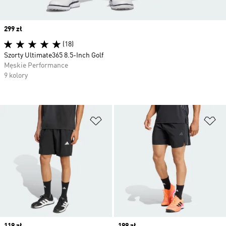
Price
299 zł
(18)
Szorty Ultimate365 8.5-Inch Golf
Męskie Performance
9 kolory
Dodaj do listy życzeń
Do