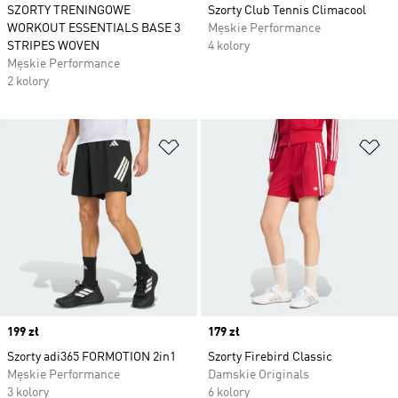
SZORTY TRENINGOWE
Szorty Club Tennis Climacool
WORKOUT ESSENTIALS BASE 3
Męskie Performance
STRIPES WOVEN
4 kolory
Męskie Performance
2 kolory
Dodaj do listy życzeń
Do
Price
199 zł
Price
179 zł
Szorty adi365 FORMOTION 2in1
Szorty Firebird Classic
Męskie Performance
Damskie Originals
3 kolory
6 kolory