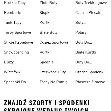
Krótkie Topy
Złote Buty
Buty Trekkingowe
Bomberki
Stopki
Czarne Plecaki
Tank Topy
Kurtki
Buty
Przeciwdeszczowe
Wspinaczkowe
Torby Sportowe
Białe Buty
Polary
Stroje Kąpielowe
Odzież Sportowa
Buty Do
Podnoszenia
Snowboarding
Kurtki
Białe Kurtki
Ciężarów
Narciarskie
Bluzy
Spodnie
Buty Do
Narciarskie
Koszykówki
Wiatrówki
Czerwone Buty
Czarne Spodenki
Spodenki Do
Torby Na Ramię
Płaszcze Zimowe
Kolan
ZNAJDŹ SZORTY I SPODENKI