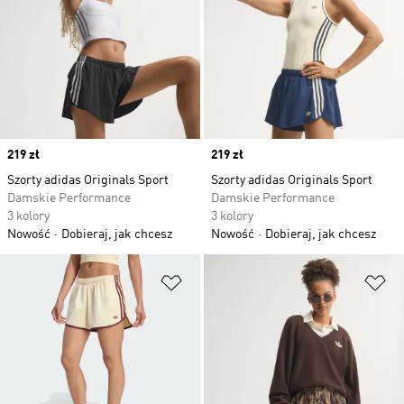
Price
219 zł
Price
219 zł
Szorty adidas Originals Sport
Szorty adidas Originals Sport
Damskie Performance
Damskie Performance
3 kolory
3 kolory
Nowość
Dobieraj, jak chcesz
Nowość
Dobieraj, jak chcesz
Dodaj do listy życzeń
Do