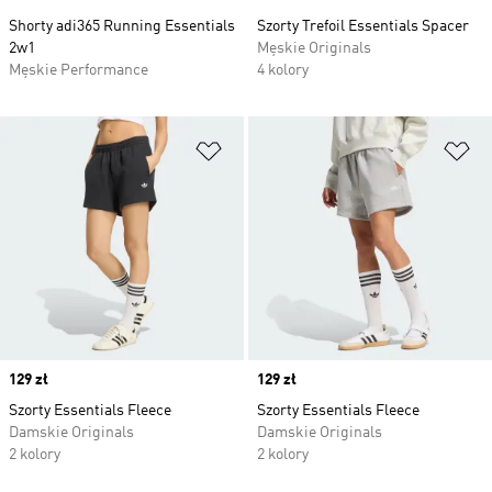
Shorty adi365 Running Essentials
Szorty Trefoil Essentials Spacer
2w1
Męskie Originals
Męskie Performance
4 kolory
Dodaj do listy życzeń
Do
Price
129 zł
Price
129 zł
Szorty Essentials Fleece
Szorty Essentials Fleece
Damskie Originals
Damskie Originals
2 kolory
2 kolory