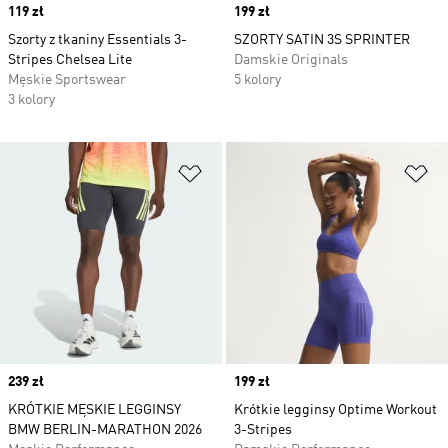
Price
119 zł
Price
199 zł
Szorty z tkaniny Essentials 3-
SZORTY SATIN 3S SPRINTER
Stripes Chelsea Lite
Damskie Originals
Męskie Sportswear
5 kolory
3 kolory
Dodaj do listy życzeń
Do
Price
239 zł
Price
199 zł
KRÓTKIE MĘSKIE LEGGINSY
Krótkie legginsy Optime Workout
BMW BERLIN-MARATHON 2026
3-Stripes