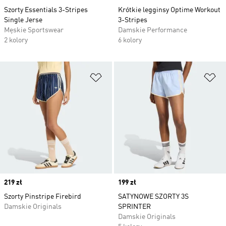
Szorty Essentials 3-Stripes
Krótkie legginsy Optime Workout
Single Jerse
3-Stripes
Męskie Sportswear
Damskie Performance
2 kolory
6 kolory
Dodaj do listy życzeń
Do
Price
219 zł
Price
199 zł
Szorty Pinstripe Firebird
SATYNOWE SZORTY 3S
Damskie Originals
SPRINTER
Damskie Originals