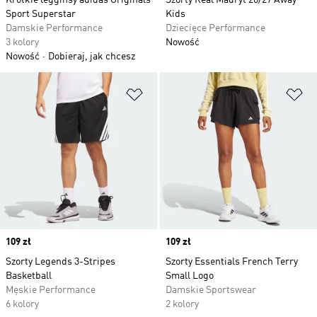
Krótkie legginsy adidas Originals
Szorty Real Madryt 26/27 Away
Sport Superstar
Kids
Damskie Performance
Dziecięce Performance
3 kolory
Nowość
Nowość
Dobieraj, jak chcesz
Dodaj do listy życzeń
Do
Price
109 zł
Price
109 zł
Szorty Legends 3-Stripes
Szorty Essentials French Terry
Basketball
Small Logo
Męskie Performance
Damskie Sportswear
6 kolory
2 kolory