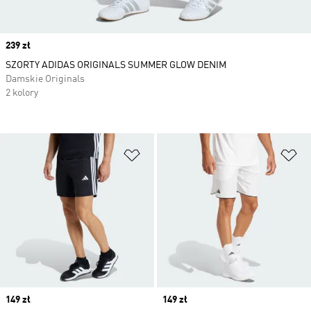
Price
239 zł
SZORTY ADIDAS ORIGINALS SUMMER GLOW DENIM
Damskie Originals
2 kolory
Dodaj do listy życzeń
Do
Price
149 zł
Price
149 zł