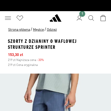
1
/
/
Strona główna
Męskie
Odzież
SZORTY Z DZIANINY O WAFLOWEJ
STRUKTURZE SPRINTER
Ceny na wyprzedaży
153,30 zł
219 zł Najniższa cena
-30%
Zniżka
219 zł Cena oryginalna