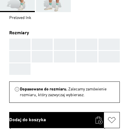
Preloved Ink
Rozmiary
AAA
AAA
AAA
AAA
AAA
AAA
AAA
AAA
AAA
AAA
AAA
Dopasowane do rozmiaru.
Zalecamy zamówienie
rozmiaru, który zazwyczaj wybierasz.
Dodaj do koszyka