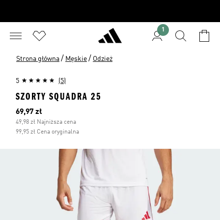
1
/
/
Strona główna
Męskie
Odzież
5
(5)
SZORTY SQUADRA 25
Bieżąca cena
69,97 zł
49,98 zł Najniższa cena
99,95 zł Cena oryginalna