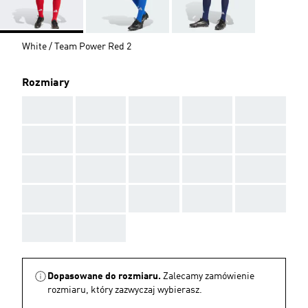
White / Team Power Red 2
Rozmiary
AAA
AAA
AAA
AAA
AAA
AAA
AAA
AAA
AAA
AAA
AAA
AAA
AAA
AAA
AAA
AAA
AAA
AAA
AAA
AAA
AAA
AAA
Dopasowane do rozmiaru.
Zalecamy zamówienie
rozmiaru, który zazwyczaj wybierasz.