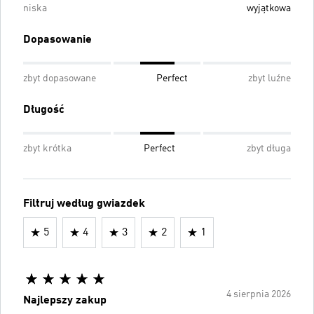
niska
wyjątkowa
Dopasowanie
zbyt dopasowane
Perfect
zbyt luźne
Długość
zbyt krótka
Perfect
zbyt długa
Filtruj według gwiazdek
5
4
3
2
1
4 sierpnia 2026
Najlepszy zakup