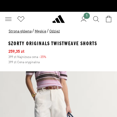
1
/
/
Strona główna
Męskie
Odzież
SZORTY ORIGINALS TWISTWEAVE SHORTS
Ceny na wyprzedaży
259,35 zł
399 zł Najniższa cena
-35%
Zniżka
399 zł Cena oryginalna