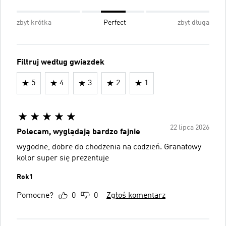
zbyt krótka
Perfect
zbyt długa
Filtruj według gwiazdek
5
4
3
2
1
22 lipca 2026
Polecam, wyglądają bardzo fajnie
wygodne, dobre do chodzenia na codzień. Granatowy
kolor super się prezentuje
Rok1
Pomocne?
0
0
Zgłoś komentarz