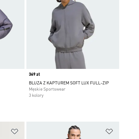
Price
369 zł
BLUZA Z KAPTUREM SOFT LUX FULL-ZIP
Męskie Sportswear
3 kolory
Dodaj do listy życzeń
Dodaj do li