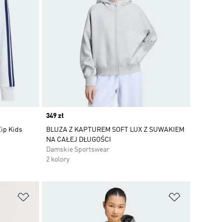
Price
349 zł
Zip Kids
BLUZA Z KAPTUREM SOFT LUX Z SUWAKIEM
NA CAŁEJ DŁUGOŚCI
Damskie Sportswear
2 kolory
Dodaj do listy życzeń
Dodaj do li