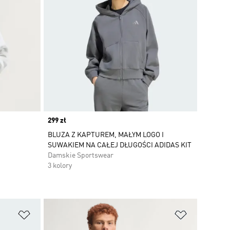
Price
299 zł
BLUZA Z KAPTUREM, MAŁYM LOGO I
SUWAKIEM NA CAŁEJ DŁUGOŚCI ADIDAS KIT
Damskie Sportswear
3 kolory
Dodaj do listy życzeń
Dodaj do li