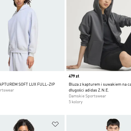
Price
479 zł
APTUREM SOFT LUX FULL-ZIP
Bluza z kapturem i suwakiem na ca
rtswear
długości adidas Z.N.E.
Damskie Sportswear
5 kolory
 życzeń
Dodaj do listy życzeń