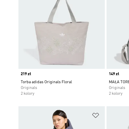
Price
219 zł
Price
149 zł
Torba adidas Originals Floral
MAŁA TOR
Originals
Originals
2 kolory
2 kolory
Dodaj do listy