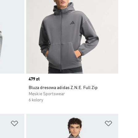
Price
479 zł
Bluza dresowa adidas Z.N.E. Full Zip
Męskie Sportswear
6 kolory
Dodaj do listy życzeń
Dodaj do li