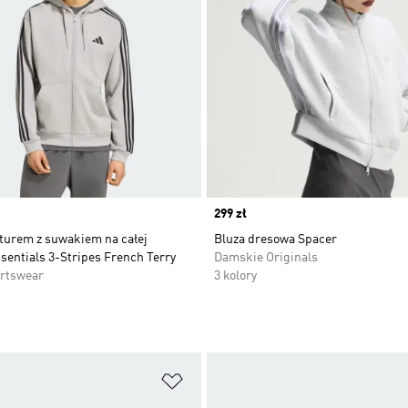
Price
299 zł
pturem z suwakiem na całej
Bluza dresowa Spacer
sentials 3-Stripes French Terry
Damskie Originals
rtswear
3 kolory
 życzeń
Dodaj do listy życzeń