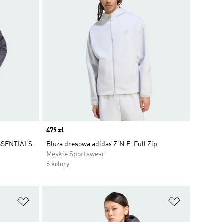
Price
479 zł
SENTIALS
Bluza dresowa adidas Z.N.E. Full Zip
Męskie Sportswear
6 kolory
Dodaj do listy życzeń
Dodaj do li