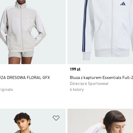
Price
199 zł
UZA DRESOWA FLORAL GFX
Bluza z kapturem Essentials Full-
Dziecięce Sportswear
iginals
4 kolory
 życzeń
Dodaj do listy życzeń