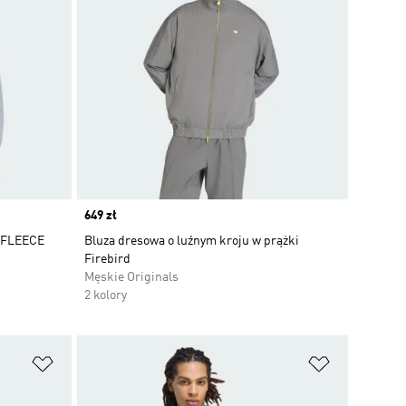
Price
649 zł
 FLEECE
Bluza dresowa o luźnym kroju w prążki
Firebird
Męskie Originals
2 kolory
Dodaj do listy życzeń
Dodaj do li