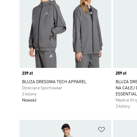
Price
239 zł
Price
259 zł
BLUZA DRESOWA TECH APPAREL
BLUZA DR
Dziecięce Sportswear
NA CAŁEJ 
2 kolory
ESSENTIA
Nowość
Męskie Ori
3 kolory
Dodaj do listy