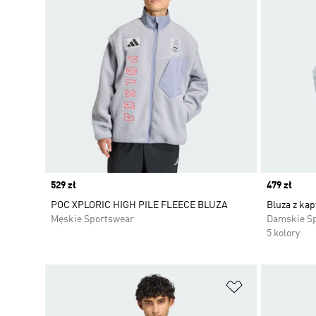
Price
529 zł
Price
479 zł
POC XPLORIC HIGH PILE FLEECE BLUZA
Bluza z kap
Męskie Sportswear
Damskie S
5 kolory
Dodaj do listy