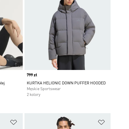
Price
799 zł
łej
KURTKA HELIONIC DOWN PUFFER HOODED
Męskie Sportswear
2 kolory
Dodaj do listy życzeń
Dodaj do li