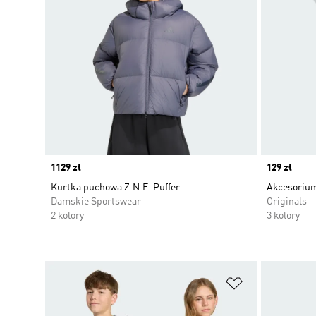
Price
1129 zł
Price
129 zł
Kurtka puchowa Z.N.E. Puffer
Akcesoriu
Damskie Sportswear
Originals
2 kolory
3 kolory
Dodaj do listy