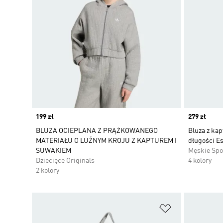
Price
199 zł
Price
279 zł
BLUZA OCIEPLANA Z PRĄŻKOWANEGO
Bluza z ka
MATERIAŁU O LUŹNYM KROJU Z KAPTUREM I
długości Es
SUWAKIEM
Męskie Spo
Dziecięce Originals
4 kolory
2 kolory
Dodaj do listy