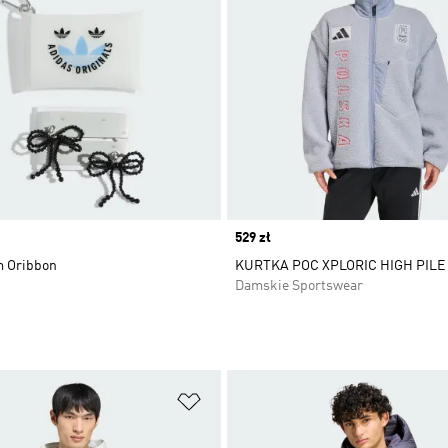
Price
529 zł
m Oribbon
KURTKA POC XPLORIC HIGH PILE
Damskie Sportswear
 życzeń
Dodaj do listy życzeń