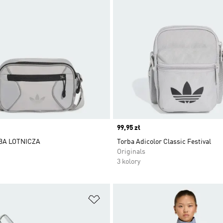
Price
99,95 zł
BA LOTNICZA
Torba Adicolor Classic Festival
Originals
3 kolory
 życzeń
Dodaj do listy życzeń