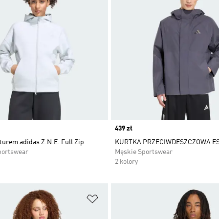
Price
439 zł
turem adidas Z.N.E. Full Zip
KURTKA PRZECIWDESZCZOWA ES
portswear
Męskie Sportswear
2 kolory
 życzeń
Dodaj do listy życzeń