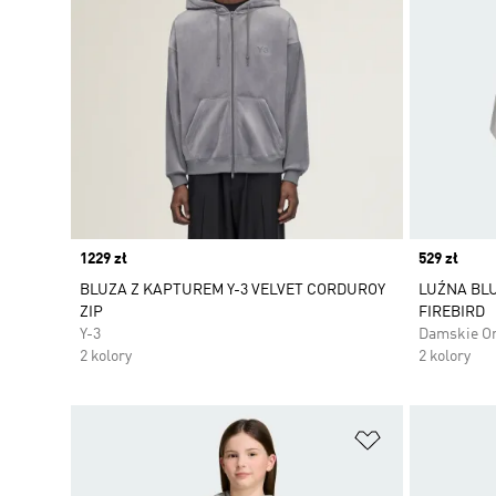
Price
1229 zł
Price
529 zł
BLUZA Z KAPTUREM Y-3 VELVET CORDUROY
LUŹNA BL
ZIP
FIREBIRD
Y-3
Damskie Or
2 kolory
2 kolory
Dodaj do listy