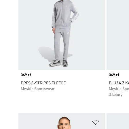
Price
369 zł
Price
369 zł
DRES 3-STRIPES FLEECE
BLUZA Z K
Męskie Sportswear
Męskie Spo
3 kolory
Dodaj do listy