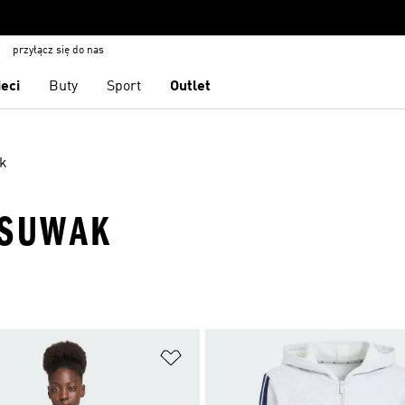
przyłącz się do nas
ieci
Buty
Sport
Outlet
k
· SUWAK
 życzeń
Dodaj do listy życzeń