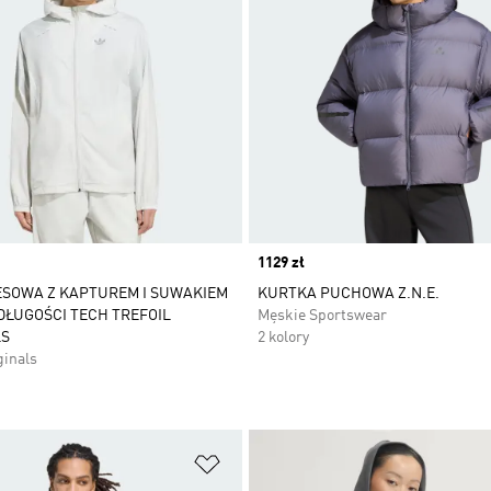
Price
1129 zł
ESOWA Z KAPTUREM I SUWAKIEM
KURTKA PUCHOWA Z.N.E.
DŁUGOŚCI TECH TREFOIL
Męskie Sportswear
LS
2 kolory
ginals
 życzeń
Dodaj do listy życzeń