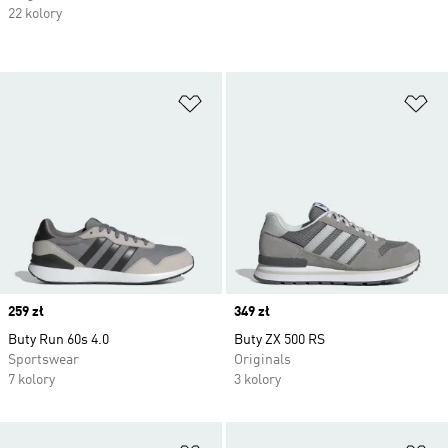
22 kolory
Dodaj do listy życzeń
Do
Price
259 zł
Price
349 zł
Buty Run 60s 4.0
Buty ZX 500 RS
Sportswear
Originals
7 kolory
3 kolory