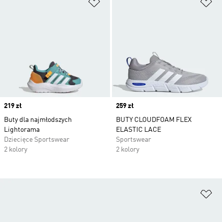
Dodaj do listy życzeń
Do
Price
219 zł
Price
259 zł
Buty dla najmłodszych
BUTY CLOUDFOAM FLEX
Lightorama
ELASTIC LACE
Dziecięce Sportswear
Sportswear
2 kolory
2 kolory
Do