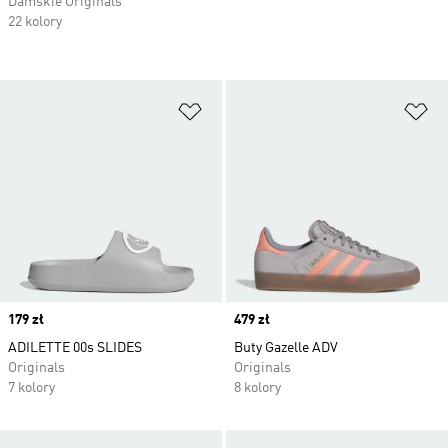
Damskie Originals
22 kolory
Dodaj do listy życzeń
Do
Price
179 zł
Price
479 zł
ADILETTE 00s SLIDES
Buty Gazelle ADV
Originals
Originals
7 kolory
8 kolory