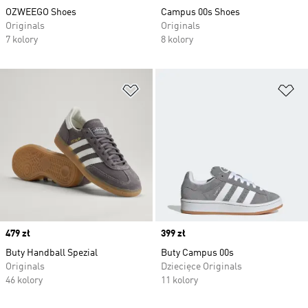
OZWEEGO Shoes
Campus 00s Shoes
Originals
Originals
7 kolory
8 kolory
Dodaj do listy życzeń
Do
Price
479 zł
Price
399 zł
Buty Handball Spezial
Buty Campus 00s
Originals
Dziecięce Originals
46 kolory
11 kolory