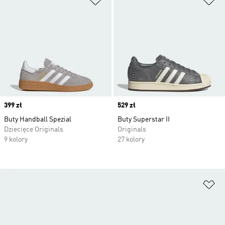
Price
399 zł
Price
529 zł
Buty Handball Spezial
Buty Superstar II
Dziecięce Originals
Originals
9 kolory
27 kolory
Do