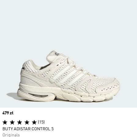
Price
479 zł
(15)
BUTY ADISTAR CONTROL 5
Originals