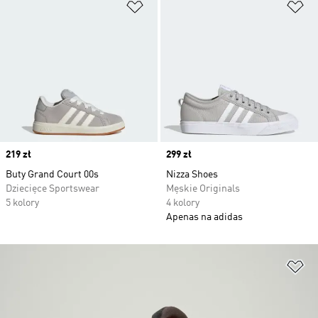
Dodaj do listy życzeń
Do
Price
219 zł
Price
299 zł
Buty Grand Court 00s
Nizza Shoes
Dziecięce Sportswear
Męskie Originals
5 kolory
4 kolory
Apenas na adidas
Do