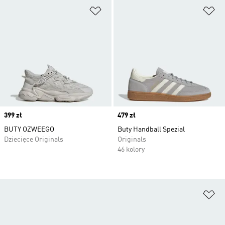
Dodaj do listy życzeń
Do
Price
399 zł
Price
479 zł
BUTY OZWEEGO
Buty Handball Spezial
Dziecięce Originals
Originals
46 kolory
Do