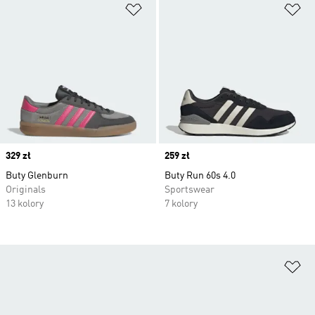
Dodaj do listy życzeń
Do
Price
329 zł
Price
259 zł
Buty Glenburn
Buty Run 60s 4.0
Originals
Sportswear
13 kolory
7 kolory
Do