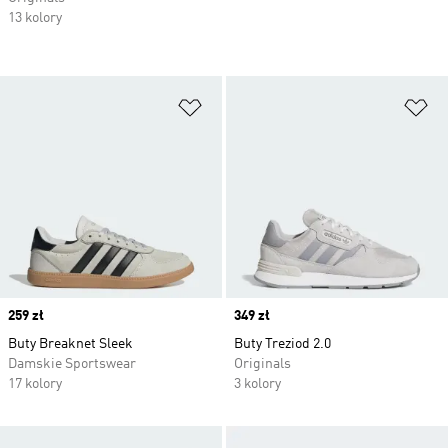
13 kolory
Dodaj do listy życzeń
Do
Price
259 zł
Price
349 zł
Buty Breaknet Sleek
Buty Treziod 2.0
Damskie Sportswear
Originals
17 kolory
3 kolory