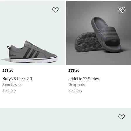
Dodaj do listy życzeń
Do
Price
239 zł
Price
279 zł
Buty VS Pace 2.0
adilette 22 Slides
Sportswear
Originals
6 kolory
2 kolory
Do