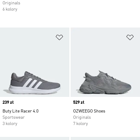
Originals
6 kolory
Dodaj do listy życzeń
Do
Price
239 zł
Price
529 zł
Buty Lite Racer 4.0
OZWEEGO Shoes
Sportswear
Originals
3 kolory
7 kolory