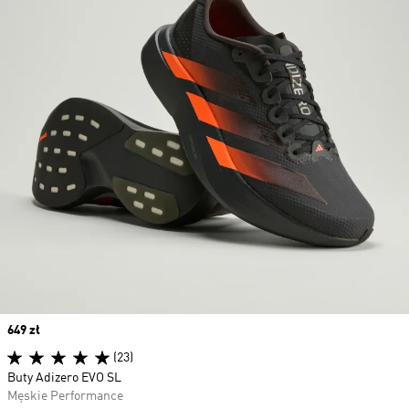
Price
649 zł
(23)
Buty Adizero EVO SL
Męskie Performance