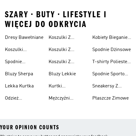
SZARY • BUTY • LIFESTYLE I
WIĘCEJ DO ODKRYCIA
Dresy Bawełniane
Koszulki Z
Kobiety Bieganie I
Lifestyle
Nadrukiem
Lifestyle
Koszulki
Koszulki Z
Spodnie Dżinsowe
Męskie
Bawełniane
Nadrukiem
Spodnie
Koszulki Z
T-shirty Poliester
Damska
Bawełniane
Nadrukiem Dzieci
Z Recyklingu
Bluzy Sherpa
Bluzy Lekkie
Spodnie Sportowe
Poliester Z
Lekka Kurtka
Kurtki
Sneakersy Z
Recyklingu
Nieprzemakalny
Zamszową
Odzież
Mężczyźni
Płaszcze Zimowe
Cholewką
Przeciwdeszczowa
Bieganie I
YOUR OPINION COUNTS