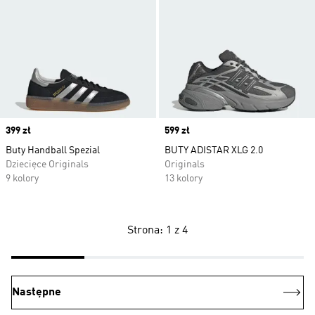
Price
399 zł
Price
599 zł
Buty Handball Spezial
BUTY ADISTAR XLG 2.0
Dziecięce Originals
Originals
9 kolory
13 kolory
Strona: 1 z 4
Następne