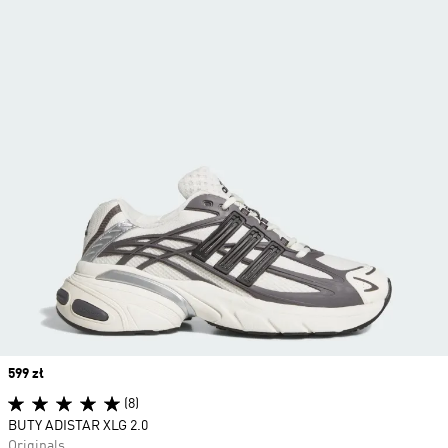
Price
599 zł
(8)
BUTY ADISTAR XLG 2.0
Originals