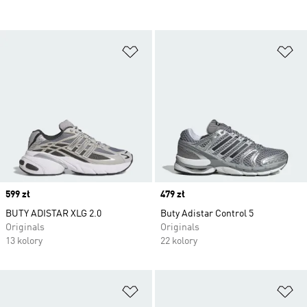
Dodaj do listy życzeń
Do
Price
599 zł
Price
479 zł
BUTY ADISTAR XLG 2.0
Buty Adistar Control 5
Originals
Originals
13 kolory
22 kolory
Dodaj do listy życzeń
Do