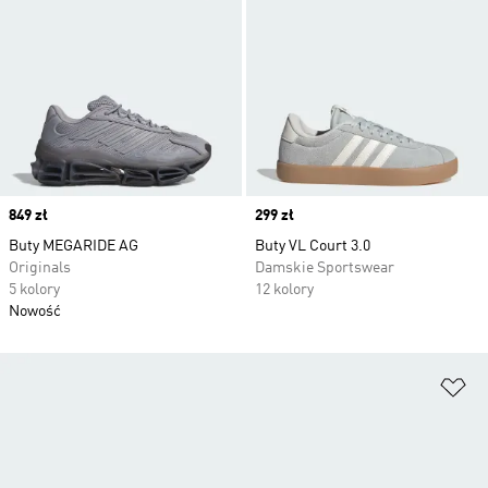
Price
849 zł
Price
299 zł
Buty MEGARIDE AG
Buty VL Court 3.0
Originals
Damskie Sportswear
5 kolory
12 kolory
Nowość
Do