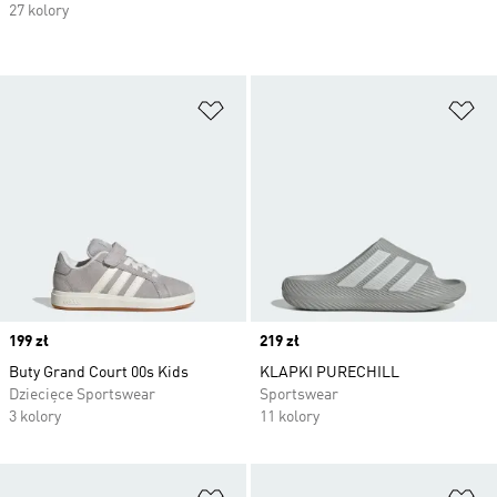
27 kolory
Dodaj do listy życzeń
Do
Price
199 zł
Price
219 zł
Buty Grand Court 00s Kids
KLAPKI PURECHILL
Dziecięce Sportswear
Sportswear
3 kolory
11 kolory
Dodaj do listy życzeń
Do