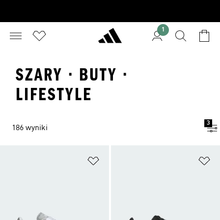
1
SZARY · BUTY ·
LIFESTYLE
3
186 wyniki
Dodaj do listy życzeń
Do