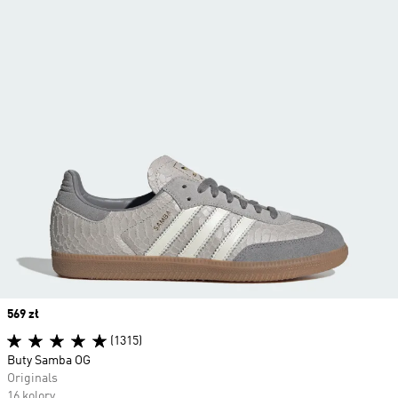
Price
569 zł
(1315)
Buty Samba OG
Originals
16 kolory