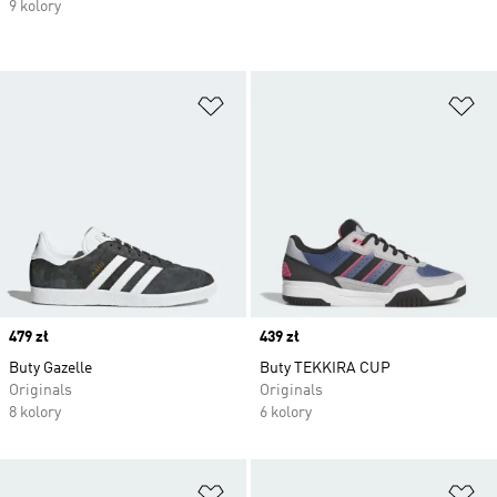
9 kolory
Dodaj do listy życzeń
Do
Price
479 zł
Price
439 zł
Buty Gazelle
Buty TEKKIRA CUP
Originals
Originals
8 kolory
6 kolory
Dodaj do listy życzeń
Do