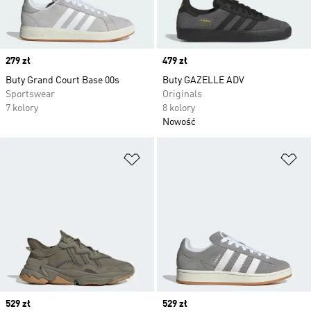
Price
279 zł
Price
479 zł
Buty Grand Court Base 00s
Buty GAZELLE ADV
Sportswear
Originals
7 kolory
8 kolory
Nowość
Dodaj do listy życzeń
Do
Price
529 zł
Price
529 zł