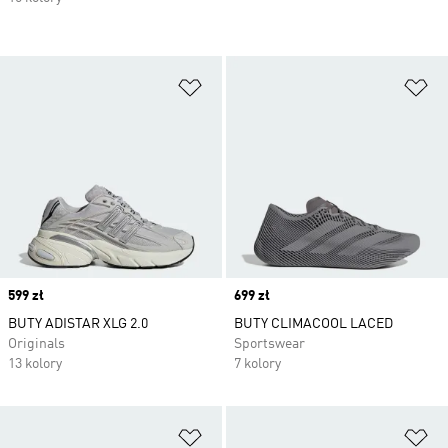
Dodaj do listy życzeń
Do
Price
599 zł
Price
699 zł
BUTY ADISTAR XLG 2.0
BUTY CLIMACOOL LACED
Originals
Sportswear
13 kolory
7 kolory
Dodaj do listy życzeń
Do