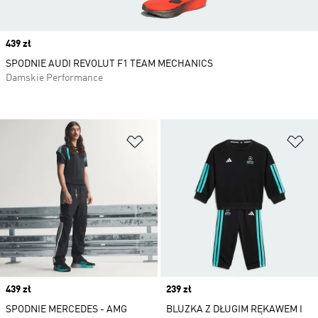
Price
439 zł
SPODNIE AUDI REVOLUT F1 TEAM MECHANICS
Damskie Performance
Dodaj do listy życzeń
Do
Price
439 zł
Price
239 zł
SPODNIE MERCEDES - AMG
BLUZKA Z DŁUGIM RĘKAWEM I