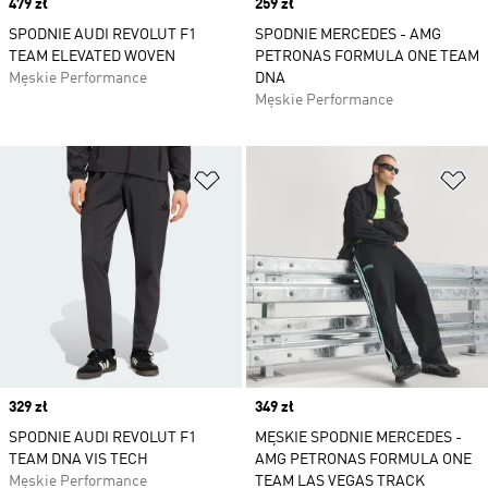
Price
479 zł
Price
259 zł
SPODNIE AUDI REVOLUT F1
SPODNIE MERCEDES - AMG
TEAM ELEVATED WOVEN
PETRONAS FORMULA ONE TEAM
Męskie Performance
DNA
Męskie Performance
Dodaj do listy życzeń
Do
Price
329 zł
Price
349 zł
SPODNIE AUDI REVOLUT F1
MĘSKIE SPODNIE MERCEDES -
TEAM DNA VIS TECH
AMG PETRONAS FORMULA ONE
Męskie Performance
TEAM LAS VEGAS TRACK