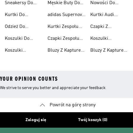
Petronas F1
Sneakersy Do
Męskie Buty Do
Nowości Do
Motorowych
Mercedes-amg
Sportów
Sportów
Sportów
Petronas F1
Kurtki Do
adidas Supernova
Kurtki Audi
Motorowych
Motorowych
Motorowych
Sportów
Do Sportów
Revolut F1 Team
Odzież Do
Kurtki Zespołu
Czapki Z
Motorowych
Motorowych
Sportów
Mercedes-amg
Daszkiem Audi
Koszulki Do
Czapki Zespołu
Koszulki
Motorowych
Petronas F1
Revolut F1 Team
Sportów
Mercedes-amg
Sportowe Audi
Koszulki
Bluzy Z Kapturem
Bluzy Z Kapturem
Motorowych
Petronas F1
Revolut F1 Team
Zespołów
Zespołu
Audi Revolut F1
Team
YOUR OPINION COUNTS
We strive to serve you better and appreciate your feedback
Powrót na górę strony
Zaloguj się
Twój koszyk (0)