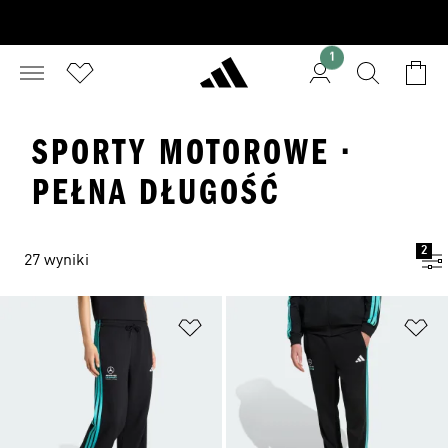
1
SPORTY MOTOROWE ·
PEŁNA DŁUGOŚĆ
2
27 wyniki
Dodaj do listy życzeń
Do