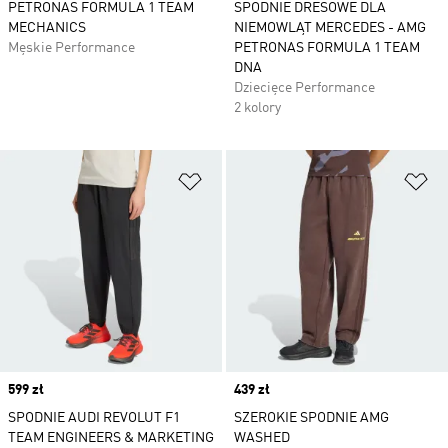
PETRONAS FORMULA 1 TEAM
SPODNIE DRESOWE DLA
MECHANICS
NIEMOWLĄT MERCEDES - AMG
Męskie Performance
PETRONAS FORMULA 1 TEAM
DNA
Dziecięce Performance
2 kolory
Dodaj do listy życzeń
Do
Price
599 zł
Price
439 zł
SPODNIE AUDI REVOLUT F1
SZEROKIE SPODNIE AMG
TEAM ENGINEERS & MARKETING
WASHED