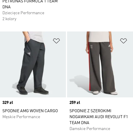
PETRONAS FORMULA 1 TEAM
DNA
Dziecięce Performance
2 kolory
Dodaj do listy życzeń
Do
Price
329 zł
Price
259 zł
SPODNIE AMG WOVEN CARGO
SPODNIE Z SZEROKIMI
Męskie Performance
NOGAWKAMI AUDI REVOLUT F1
TEAM DNA
Damskie Performance