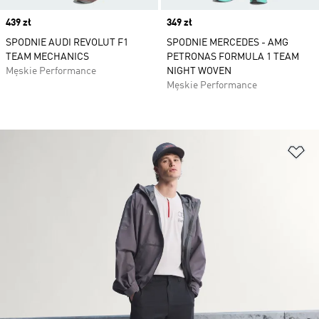
Price
439 zł
Price
349 zł
SPODNIE AUDI REVOLUT F1
SPODNIE MERCEDES - AMG
TEAM MECHANICS
PETRONAS FORMULA 1 TEAM
Męskie Performance
NIGHT WOVEN
Męskie Performance
Do