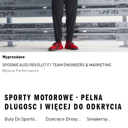
Wyprzedane
SPODNIE AUDI REVOLUT F1 TEAM ENGINEERS & MARKETING
Męskie Performance
SPORTY MOTOROWE • PELNA
DLUGOSC I WIĘCEJ DO ODKRYCIA
Buty Do Sportów
Dziecięce Dresy
Sneakersy
Wyścigowych
Mercedes-amg
Motorowych
Do Sportów
Zespołu