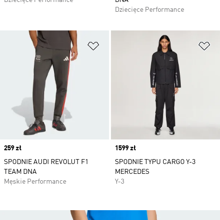
Dziecięce Performance
DNA
Dziecięce Performance
Dodaj do listy życzeń
Do
Price
259 zł
Price
1599 zł
SPODNIE AUDI REVOLUT F1
SPODNIE TYPU CARGO Y-3
TEAM DNA
MERCEDES
Męskie Performance
Y-3