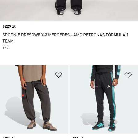
Price
1229 zł
SPODNIE DRESOWE Y-3 MERCEDES - AMG PETRONAS FORMULA 1
TEAM
Y-3
Dodaj do listy życzeń
Do