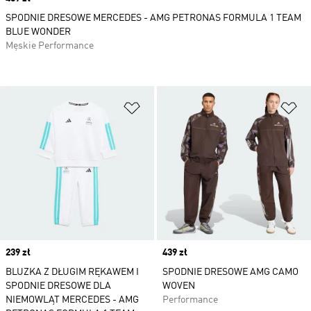
SPODNIE DRESOWE MERCEDES - AMG PETRONAS FORMULA 1 TEAM
BLUE WONDER
Męskie Performance
Dodaj do listy życzeń
Do
Price
239 zł
Price
439 zł
BLUZKA Z DŁUGIM RĘKAWEM I
SPODNIE DRESOWE AMG CAMO
SPODNIE DRESOWE DLA
WOVEN
NIEMOWLĄT MERCEDES - AMG
Performance