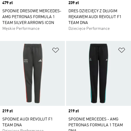
Price
479 zł
Price
239 zł
SPODNIE DRESOWE MERCEDES-
DRES DZIECIĘCY Z DŁUGIM
AMG PETRONAS FORMULA 1
RĘKAWEM AUDI REVOLUT F1
TEAM SILVER ARROWS ICON
TEAM DNA
Męskie Performance
Dziecięce Performance
Dodaj do listy życzeń
Do
Price
219 zł
Price
219 zł
SPODNIE AUDI REVOLUT F1
SPODNIE MERCEDES - AMG
TEAM DNA
PETRONAS FORMULA 1 TEAM