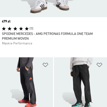
Price
479 zł
(1)
SPODNIE MERCEDES - AMG PETRONAS FORMULA ONE TEAM
PREMIUM WOVEN
Męskie Performance
Dodaj do listy życzeń
Do