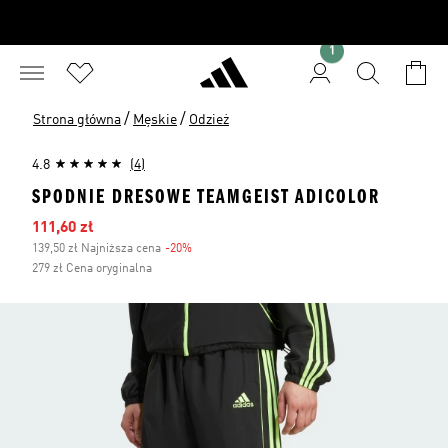
1
/
/
Strona główna
Męskie
Odzież
4.8
(4)
SPODNIE DRESOWE TEAMGEIST ADICOLOR
Ceny na wyprzedaży
111,60 zł
139,50 zł Najniższa cena
-20%
Zniżka
279 zł Cena oryginalna