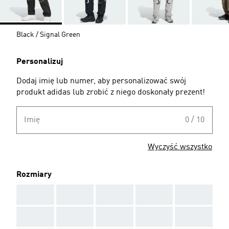
Black / Signal Green
Personalizuj
Dodaj imię lub numer, aby personalizować swój
produkt adidas lub zrobić z niego doskonały prezent!
Imię
0 / 10
Wyczyść wszystko
Rozmiary
AAA
AAA
AAA
AAA
AAA
AAA
AAA
AAA
AAA
AAA