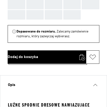
AAA
AAA
AAA
AAA
AAA
AAA
AAA
AAA
AAA
Dopasowane do rozmiaru.
Zalecamy zamówienie
rozmiaru, który zazwyczaj wybierasz.
Dodaj do koszyka
Opis
LUŹNE SPODNIE DRESOWE NAWIĄZUJĄCE