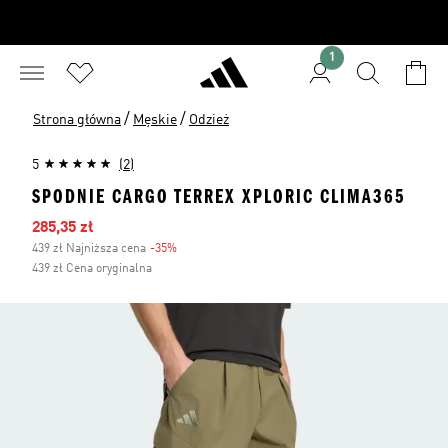
1
/
/
Strona główna
Męskie
Odzież
5
(2)
SPODNIE CARGO TERREX XPLORIC CLIMA365
Ceny na wyprzedaży
285,35 zł
439 zł Najniższa cena
-35%
Zniżka
439 zł Cena oryginalna