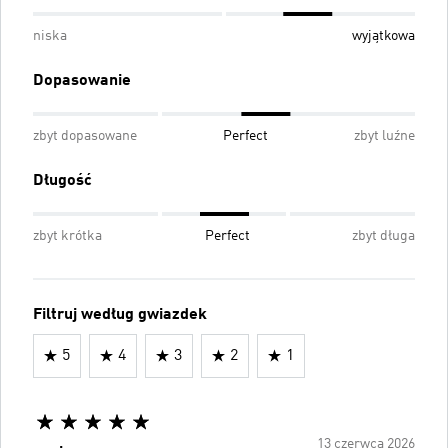
niska
wyjątkowa
Dopasowanie
zbyt dopasowane
Perfect
zbyt luźne
Długość
zbyt krótka
Perfect
zbyt długa
Filtruj według gwiazdek
5
4
3
2
1
13 czerwca 2026