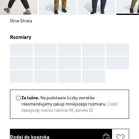
Olive Strata
Rozmiary
AAA
AAA
AAA
AAA
AAA
AAA
AAA
AAA
AAA
AAA
AAA
AAA
AAA
AAA
Za luźne.
Na podstawie liczby zwrotów
rekomendujemy zakup mniejszego rozmiaru.
(Jeśli
zazwyczaj nosisz rozmiar M, zamów S)
Dodaj do koszyka