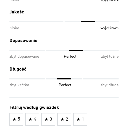
Jakość
niska
wyjątkowa
Dopasowanie
zbyt dopasowane
Perfect
zbyt luźne
Długość
zbyt krótka
Perfect
zbyt długa
Filtruj według gwiazdek
5
4
3
2
1