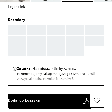
Legend Ink
Rozmiary
AAA
AAA
AAA
AAA
AAA
AAA
AAA
AAA
AAA
AAA
AAA
AAA
AAA
AAA
Za luźne.
Na podstawie liczby zwrotów
rekomendujemy zakup mniejszego rozmiaru.
(Jeśli
zazwyczaj nosisz rozmiar M, zamów S)
Dodaj do koszyka