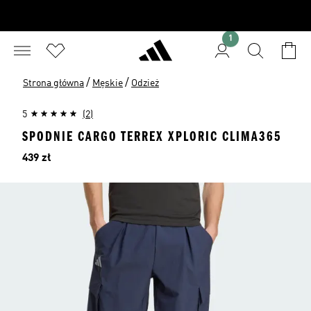
1
/
/
Strona główna
Męskie
Odzież
5
(2)
SPODNIE CARGO TERREX XPLORIC CLIMA365
Cena
439 zł