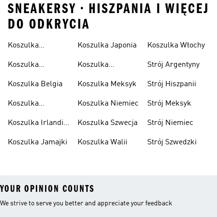
SNEAKERSY • HISZPANIA I WIĘCEJ
DO ODKRYCIA
Koszulka
Koszulka Japonia
Koszulka Włochy
Algierska
Koszulka
Koszulka
Strój Argentyny
Argentyna
Kolumbia
Koszulka Belgia
Koszulka Meksyk
Strój Hiszpanii
Koszulka
Koszulka Niemiec
Strój Meksyk
Hiszpania
Koszulka Irlandii
Koszulka Szwecja
Strój Niemiec
Północnej
Koszulka Jamajki
Koszulka Walii
Strój Szwedzki
YOUR OPINION COUNTS
We strive to serve you better and appreciate your feedback