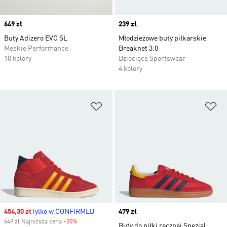
Price
649 zł
Price
239 zł
Buty Adizero EVO SL
Młodzieżowe buty piłkarskie
Męskie Performance
Breaknet 3.0
10 kolory
Dziecięce Sportswear
4 kolory
Dodaj do listy życzeń
Do
Sale price
454,30 zł
Tylko w CONFIRMED
Price
479 zł
649 zł Najniższa cena
-30%
Discount
Buty do piłki ręcznej Spezial