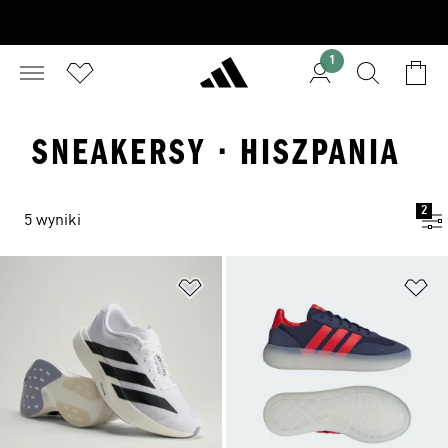
1
SNEAKERSY · HISZPANIA
2
5 wyniki
Dodaj do listy życzeń
Do