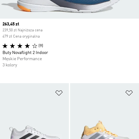
Current price
263,45 zł
239,50 zł Najniższa cena
479 zł Cena oryginalna
(9)
Buty Novaflight 2 Indoor
Męskie Performance
3 kolory
Dodaj do listy życzeń
Do