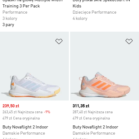
Opaski na głowę Multiple Width
Buty piłkarskie Speedcourt IN
Training 3 Per Pack
Kids
Performance
Dziecięce Performance
3 kolory
4 kolory
3 pary
Dodaj do listy życzeń
Do
Sale price
239,50 zł
Current price
311,35 zł
263,45 zł Najniższa cena
-9%
Discount
287,40 zł Najniższa cena
479 zł Cena oryginalna
479 zł Cena oryginalna
Buty Novaflight 2 Indoor
Buty Novaflight 2 Indoor
Damskie Performance
Damskie Performance