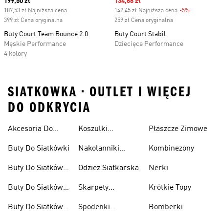
Current price
199,50 zł
Sale price
134,68 zł
187,53 zł Najniższa cena
142,45 zł Najniższa cena
-5%
Discount
399 zł Cena oryginalna
259 zł Cena oryginalna
Buty Court Team Bounce 2.0
Buty Court Stabil
Męskie Performance
Dziecięce Performance
4 kolory
SIATKOWKA • OUTLET I WIĘCEJ
DO ODKRYCIA
Akcesoria Do
Koszulki
Płaszcze Zimowe
Damskie
Siatkówki
Siatkarskie
Buty Do Siatkówki
Nakolanniki
Kombinezony
Damskie
Siatkarskie
Buty Do Siatkówki
Odzież Siatkarska
Nerki
Damskie
Buty Do Siatkówki
Skarpety
Krótkie Topy
Dla Dzieci
Siatkarskie
Buty Do Siatkówki
Spodenki
Bomberki