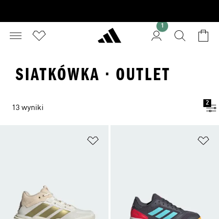
1
SIATKÓWKA · OUTLET
2
13 wyniki
Dodaj do listy życzeń
Do