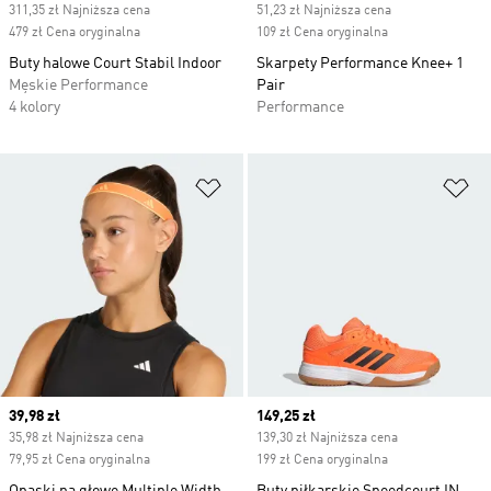
311,35 zł Najniższa cena
51,23 zł Najniższa cena
479 zł Cena oryginalna
109 zł Cena oryginalna
Buty halowe Court Stabil Indoor
Skarpety Performance Knee+ 1
Męskie Performance
Pair
4 kolory
Performance
Dodaj do listy życzeń
Do
Current price
39,98 zł
Current price
149,25 zł
35,98 zł Najniższa cena
139,30 zł Najniższa cena
79,95 zł Cena oryginalna
199 zł Cena oryginalna