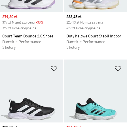
Sale price
279,30 zł
Current price
263,45 zł
399 zł Najniższa cena
-30%
Discount
225,13 zł Najniższa cena
399 zł Cena oryginalna
479 zł Cena oryginalna
Court Team Bounce 2.0 Shoes
Buty halowe Court Stabil Indoor
Damskie Performance
Damskie Performance
3 kolory
5 kolory
Dodaj do listy życzeń
Do