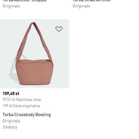
Torba Adicolor Shopper
Torba Small Airliner
Originals
Originals
Dodaj do listy życzeń
Current price
109,45 zł
97,51 zł Najniższa cena
199 zł Cena oryginalna
Torba Crossbody Bowling
Originals
3 kolory