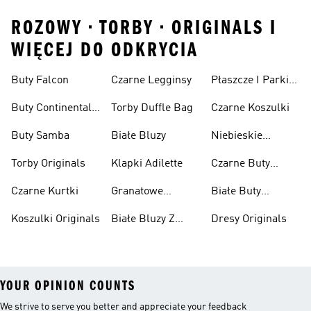
ROZOWY • TORBY • ORIGINALS I
WIĘCEJ DO ODKRYCIA
Buty Falcon
Czarne Legginsy
Płaszcze I Parki
Originals
Buty Continental
Torby Duffle Bag
Czarne Koszulki
80
Buty Samba
Białe Bluzy
Niebieskie
Koszulki Polo
Torby Originals
Klapki Adilette
Czarne Buty
Superstar
Czarne Kurtki
Granatowe
Białe Buty
Płaszcze
Superstar
Koszulki Originals
Białe Bluzy Z
Dresy Originals
Kapturem
YOUR OPINION COUNTS
We strive to serve you better and appreciate your feedback