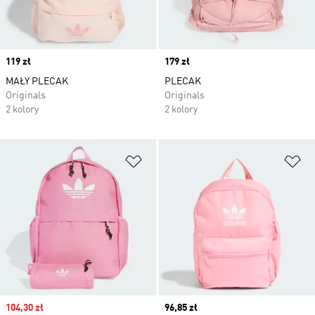
Price
119 zł
Price
179 zł
MAŁY PLECAK
PLECAK
Originals
Originals
2 kolory
2 kolory
Dodaj do listy życzeń
Do
Sale price
104,30 zł
Current price
96,85 zł