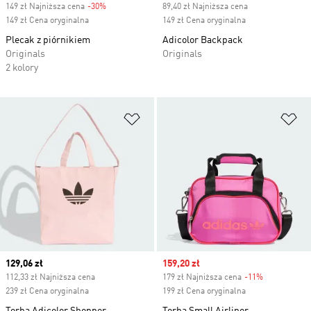
149 zł Najniższa cena
-30%
Discount
89,40 zł Najniższa cena
149 zł Cena oryginalna
149 zł Cena oryginalna
Plecak z piórnikiem
Adicolor Backpack
Originals
Originals
2 kolory
Dodaj do listy życzeń
Do
Current price
129,06 zł
Sale price
159,20 zł
112,33 zł Najniższa cena
179 zł Najniższa cena
-11%
Discount
239 zł Cena oryginalna
199 zł Cena oryginalna