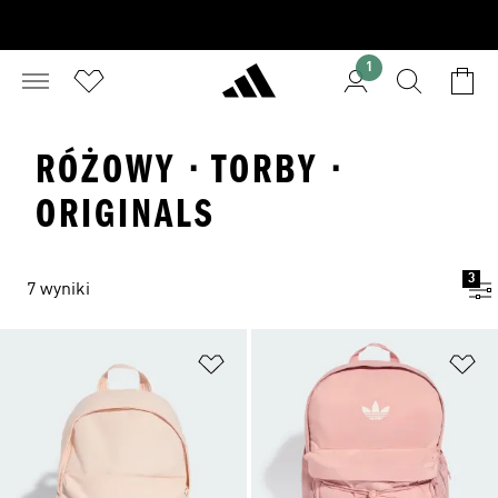
1
RÓŻOWY · TORBY ·
ORIGINALS
3
7 wyniki
Dodaj do listy życzeń
Do