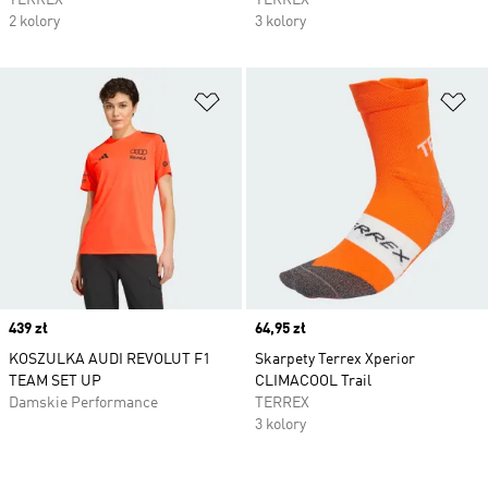
TERREX
TERREX
2 kolory
3 kolory
Dodaj do listy życzeń
Do
Price
439 zł
Price
64,95 zł
KOSZULKA AUDI REVOLUT F1
Skarpety Terrex Xperior
TEAM SET UP
CLIMACOOL Trail
Damskie Performance
TERREX
3 kolory