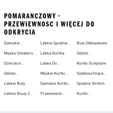
POMARANCZOWY •
PRZEWIEWNOSC I WIĘCEJ DO
ODKRYCIA
Damskie
Lekkie Spodnie
Buty Odblaskowe
Sneakersy
Sportowe
Męska Sneakersy
Lekka Kurtka
Odzież
Przewiewne
Przewiewne
Odblaskowa
Dziecięce
Latwa Do
Kurtki Ocieplane
Sneakersy
Spakowania
Odzież
Męskie Kurtki
Szybkoschnące
Przewiewne
Kurtki
Przeciwdeszczowa
Wodoodporne
Koszulki
Lekkie Buty
Damskie Kurtki
Spodnie Stretch
Wodoodporne
Lekkie Bluzy Z
Przewiewne
Kurtki
Kapturem
Skarpetki
Nieprzemakalny