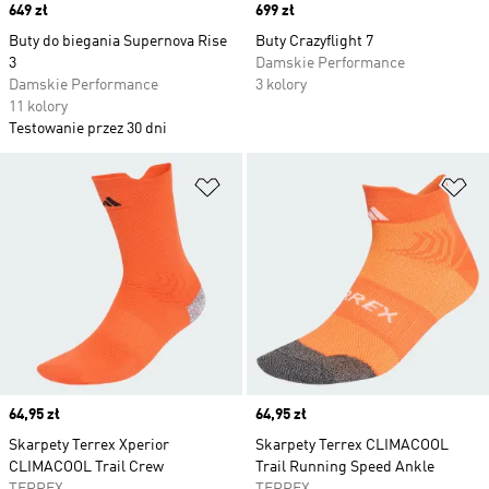
Price
649 zł
Price
699 zł
Buty do biegania Supernova Rise
Buty Crazyflight 7
3
Damskie Performance
Damskie Performance
3 kolory
11 kolory
Testowanie przez 30 dni
Dodaj do listy życzeń
Do
Price
64,95 zł
Price
64,95 zł
Skarpety Terrex Xperior
Skarpety Terrex CLIMACOOL
CLIMACOOL Trail Crew
Trail Running Speed Ankle