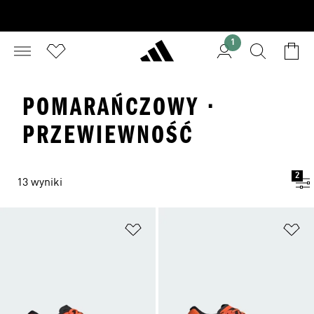
1
POMARAŃCZOWY ·
PRZEWIEWNOŚĆ
2
13 wyniki
Dodaj do listy życzeń
Do