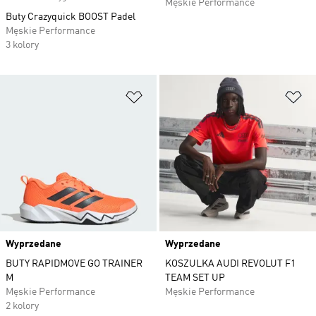
Męskie Performance
Buty Crazyquick BOOST Padel
Męskie Performance
3 kolory
Dodaj do listy życzeń
Do
Wyprzedane
Wyprzedane
BUTY RAPIDMOVE GO TRAINER
KOSZULKA AUDI REVOLUT F1
M
TEAM SET UP
Męskie Performance
Męskie Performance
2 kolory