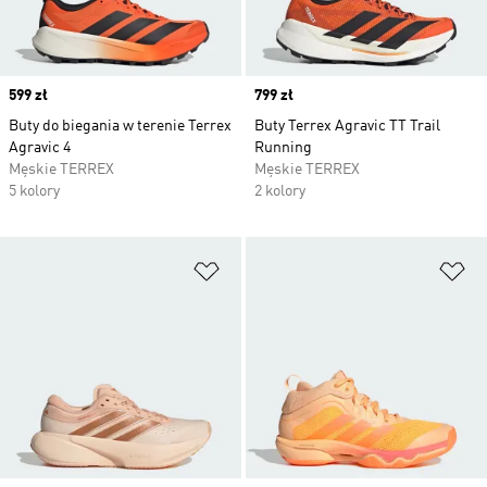
Price
599 zł
Price
799 zł
Buty do biegania w terenie Terrex
Buty Terrex Agravic TT Trail
Agravic 4
Running
Męskie TERREX
Męskie TERREX
5 kolory
2 kolory
Dodaj do listy życzeń
Do