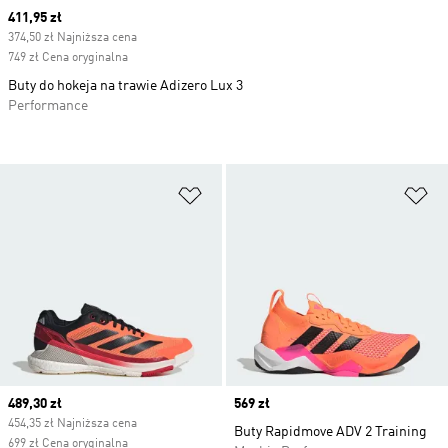
Current price
411,95 zł
374,50 zł Najniższa cena
749 zł Cena oryginalna
Buty do hokeja na trawie Adizero Lux 3
Performance
Dodaj do listy życzeń
Do
Current price
489,30 zł
Price
569 zł
454,35 zł Najniższa cena
Buty Rapidmove ADV 2 Training
699 zł Cena oryginalna