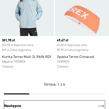
Current price
301,95 zł
Current price
49,47 zł
274,50 zł Najniższa cena
42,28 zł Najniższa cena
549 zł Cena oryginalna
89,95 zł Cena oryginalna
Kurtka Terrex Multi 2L RAIN.RDY
Opaska Terrex Climacool
Męskie TERREX
TERREX
3 kolory
2 kolory
Strona: 1 z 4
Następne