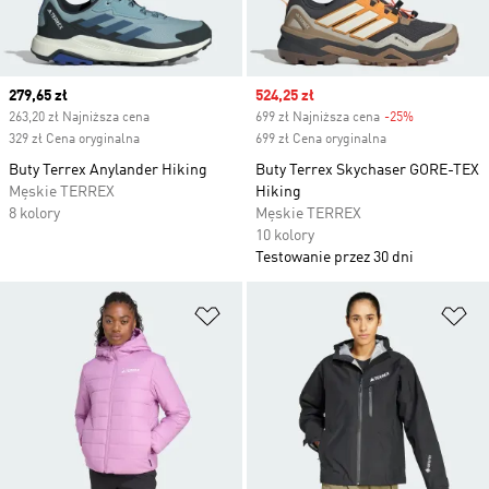
Current price
279,65 zł
Sale price
524,25 zł
263,20 zł Najniższa cena
699 zł Najniższa cena
-25%
Discount
329 zł Cena oryginalna
699 zł Cena oryginalna
Buty Terrex Anylander Hiking
Buty Terrex Skychaser GORE-TEX
Męskie TERREX
Hiking
8 kolory
Męskie TERREX
10 kolory
Testowanie przez 30 dni
Dodaj do listy życzeń
Do