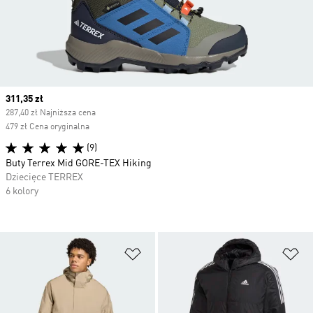
Current price
311,35 zł
287,40 zł Najniższa cena
479 zł Cena oryginalna
(9)
Buty Terrex Mid GORE-TEX Hiking
Dziecięce TERREX
6 kolory
Dodaj do listy życzeń
Do