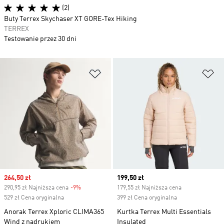
(2)
Buty Terrex Skychaser XT GORE-Tex Hiking
TERREX
Testowanie przez 30 dni
Dodaj do listy życzeń
Do
Sale price
264,50 zł
Current price
199,50 zł
290,95 zł Najniższa cena
-9%
Discount
179,55 zł Najniższa cena
529 zł Cena oryginalna
399 zł Cena oryginalna
Anorak Terrex Xploric CLIMA365
Kurtka Terrex Multi Essentials
Wind z nadrukiem
Insulated