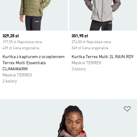
Current price
329,25 zł
Current price
301,95 zł
197,55 zł Najniższa cena
274,50 zł Najniższa cena
439 zł Cena oryginalna
549 zł Cena oryginalna
Kurtka z kapturem z ociepleniem
Kurtka Terrex Multi 2L RAIN.RDY
Terrex Multi Essentials
Męskie TERREX
CLIMAWARM
3 kolory
Męskie TERREX
2 kolory
Do