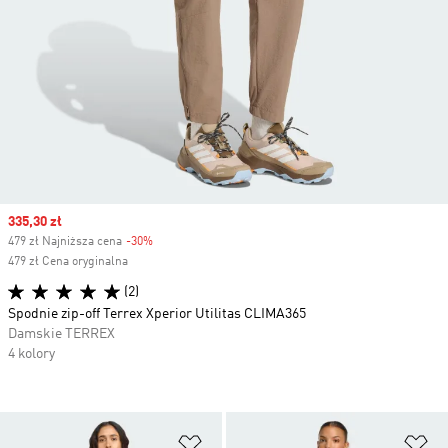
Sale price
335,30 zł
479 zł Najniższa cena
-30%
Discount
479 zł Cena oryginalna
(2)
Spodnie zip-off Terrex Xperior Utilitas CLIMA365
Damskie TERREX
4 kolory
Dodaj do listy życzeń
Do