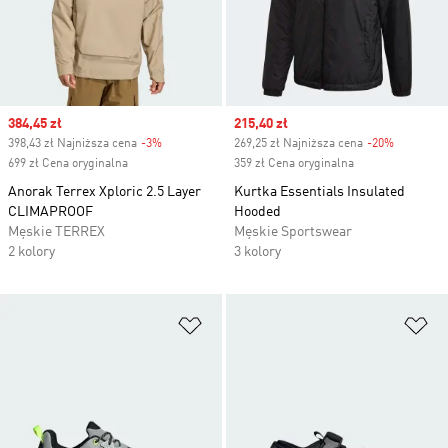
Sale price
384,45 zł
Sale price
215,40 zł
398,43 zł Najniższa cena
-3%
Discount
269,25 zł Najniższa cena
-20%
Discount
699 zł Cena oryginalna
359 zł Cena oryginalna
Anorak Terrex Xploric 2.5 Layer
Kurtka Essentials Insulated
CLIMAPROOF
Hooded
Męskie TERREX
Męskie Sportswear
2 kolory
3 kolory
Dodaj do listy życzeń
Do