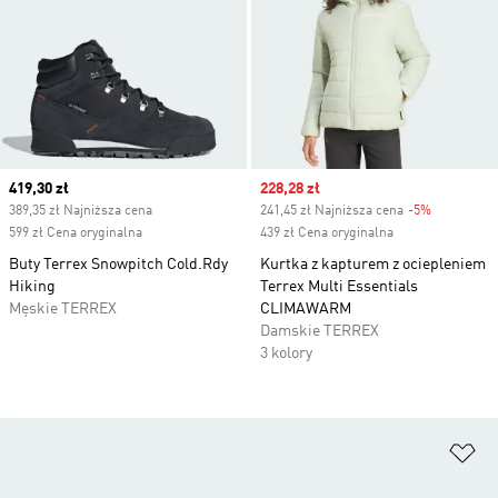
Current price
419,30 zł
Sale price
228,28 zł
389,35 zł Najniższa cena
241,45 zł Najniższa cena
-5%
Discount
599 zł Cena oryginalna
439 zł Cena oryginalna
Buty Terrex Snowpitch Cold.Rdy
Kurtka z kapturem z ociepleniem
Hiking
Terrex Multi Essentials
Męskie TERREX
CLIMAWARM
Damskie TERREX
3 kolory
Do