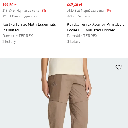
Sale price
199,50 zł
Sale price
467,48 zł
219,45 zł Najniższa cena
-9%
Discount
512,43 zł Najniższa cena
-8%
Discount
399 zł Cena oryginalna
899 zł Cena oryginalna
Kurtka Terrex Multi Essentials
Kurtka Terrex Xperior PrimaLoft
Insulated
Loose Fill Insulated Hooded
Damskie TERREX
Damskie TERREX
3 kolory
3 kolory
Do