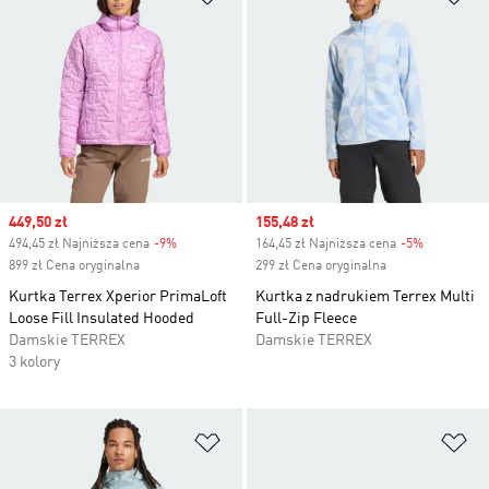
Sale price
449,50 zł
Sale price
155,48 zł
494,45 zł Najniższa cena
-9%
Discount
164,45 zł Najniższa cena
-5%
Discount
899 zł Cena oryginalna
299 zł Cena oryginalna
Kurtka Terrex Xperior PrimaLoft
Kurtka z nadrukiem Terrex Multi
Loose Fill Insulated Hooded
Full-Zip Fleece
Damskie TERREX
Damskie TERREX
3 kolory
Dodaj do listy życzeń
Do