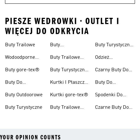
PIESZE WEDROWKI • OUTLET I
WIĘCEJ DO ODKRYCIA
Buty Trailowe
Buty
Buty Turystyczne
Wspinaczkowe
Męskie
Wodoodporne
Buty Trailowe
Odzież
Buty Do Biegania
Damskie
Turystyczna
Buty gore-tex®
Buty Turystyczne
Czarny Buty Do
W Terenie
Damskie
Pieszych
Buty Do
Kurtki I Płaszcze
Buty Do
Wędrówek
Kolarzówki
Zimowe
Kolarstwa
Buty Outdoorowe
Kurtki gore-tex®
Spodenki Do
Górskiego Dla
Biegów
Kobiet
Buty Turystyczne
Buty Trailowe
Czarne Buty Do
Trailowych
Męskie
Biegów
Trailowych
YOUR OPINION COUNTS