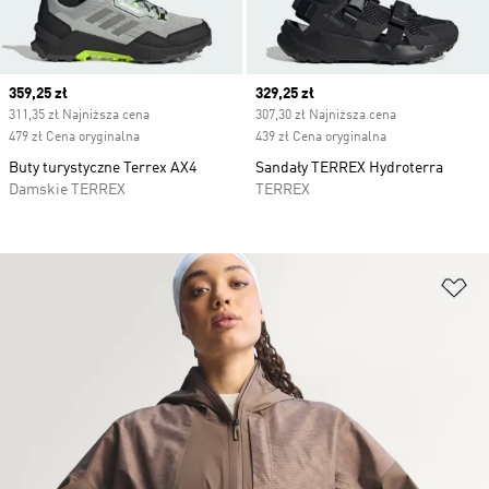
Current price
359,25 zł
Current price
329,25 zł
311,35 zł Najniższa cena
307,30 zł Najniższa cena
479 zł Cena oryginalna
439 zł Cena oryginalna
Buty turystyczne Terrex AX4
Sandały TERREX Hydroterra
Damskie TERREX
TERREX
Do