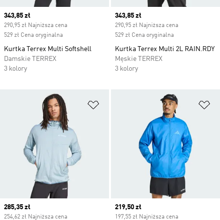
Current price
343,85 zł
Current price
343,85 zł
290,95 zł Najniższa cena
290,95 zł Najniższa cena
529 zł Cena oryginalna
529 zł Cena oryginalna
Kurtka Terrex Multi Softshell
Kurtka Terrex Multi 2L RAIN.RDY
Damskie TERREX
Męskie TERREX
3 kolory
3 kolory
Dodaj do listy życzeń
Do
Current price
285,35 zł
Current price
219,50 zł
254,62 zł Najniższa cena
197,55 zł Najniższa cena