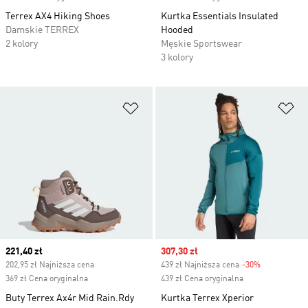
Terrex AX4 Hiking Shoes
Kurtka Essentials Insulated
Damskie TERREX
Hooded
2 kolory
Męskie Sportswear
3 kolory
Dodaj do listy życzeń
Do
Current price
221,40 zł
Sale price
307,30 zł
202,95 zł Najniższa cena
439 zł Najniższa cena
-30%
Discount
369 zł Cena oryginalna
439 zł Cena oryginalna
Buty Terrex Ax4r Mid Rain.Rdy
Kurtka Terrex Xperior