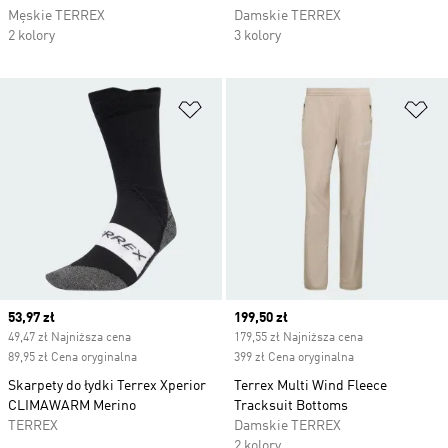
Męskie TERREX
Damskie TERREX
2 kolory
3 kolory
Dodaj do listy życzeń
Do
Current price
53,97 zł
Current price
199,50 zł
49,47 zł Najniższa cena
179,55 zł Najniższa cena
89,95 zł Cena oryginalna
399 zł Cena oryginalna
Skarpety do łydki Terrex Xperior
Terrex Multi Wind Fleece
CLIMAWARM Merino
Tracksuit Bottoms
TERREX
Damskie TERREX
2 kolory