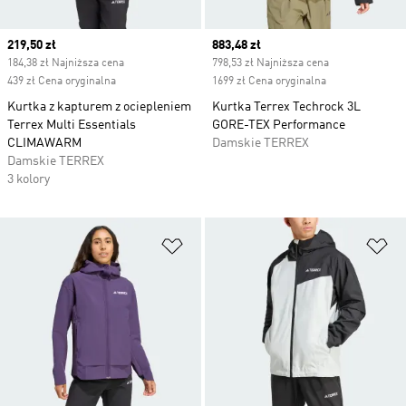
Current price
219,50 zł
Current price
883,48 zł
184,38 zł Najniższa cena
798,53 zł Najniższa cena
439 zł Cena oryginalna
1699 zł Cena oryginalna
Kurtka z kapturem z ociepleniem
Kurtka Terrex Techrock 3L
Terrex Multi Essentials
GORE-TEX Performance
CLIMAWARM
Damskie TERREX
Damskie TERREX
3 kolory
Dodaj do listy życzeń
Do