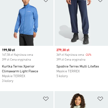
Current price
199,50 zł
Sale price
279,30 zł
167,58 zł Najniższa cena
369 zł Najniższa cena
-24%
Discount
399 zł Cena oryginalna
399 zł Cena oryginalna
Kurtka Terrex Xperior
Spodnie Terrex Multi Liteflex
Climawarm Light Fleece
Męskie TERREX
Męskie TERREX
5 kolory
3 kolory
Dodaj do listy życzeń
Do