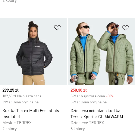
2 kolory
Dodaj do listy życzeń
Do
Current price
299,25 zł
Sale price
258,30 zł
187,53 zł Najniższa cena
369 zł Najniższa cena
-30%
Discount
399 zł Cena oryginalna
369 zł Cena oryginalna
Kurtka Terrex Multi Essentials
Dziecięca ocieplana kurtka
Insulated
Terrex Xperior CLIMAWARM
Męskie TERREX
Dziecięce TERREX
2 kolory
6 kolory