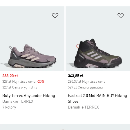
Dodaj do listy życzeń
Do
Sale price
263,20 zł
Current price
343,85 zł
329 zł Najniższa cena
-20%
Discount
280,37 zł Najniższa cena
329 zł Cena oryginalna
529 zł Cena oryginalna
Buty Terrex Anylander Hiking
Eastrail 2.0 Mid RAIN.RDY Hiking
Damskie TERREX
Shoes
7 kolory
Damskie TERREX