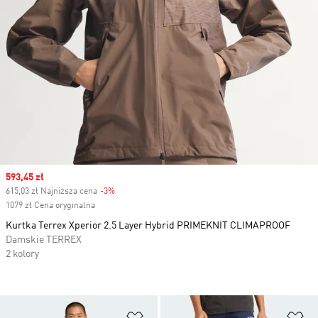
Sale price
593,45 zł
615,03 zł Najniższa cena
-3%
Discount
1079 zł Cena oryginalna
Kurtka Terrex Xperior 2.5 Layer Hybrid PRIMEKNIT CLIMAPROOF
Damskie TERREX
2 kolory
Dodaj do listy życzeń
Do