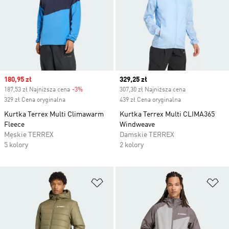
Sale price
180,95 zł
Current price
329,25 zł
187,53 zł Najniższa cena
-3%
Discount
307,30 zł Najniższa cena
329 zł Cena oryginalna
439 zł Cena oryginalna
Kurtka Terrex Multi Climawarm
Kurtka Terrex Multi CLIMA365
Fleece
Windweave
Męskie TERREX
Damskie TERREX
5 kolory
2 kolory
Dodaj do listy życzeń
Do