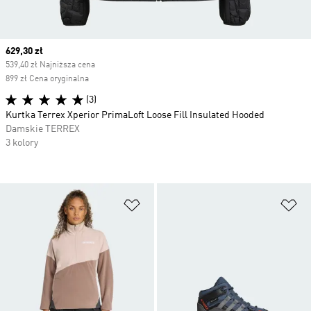
Current price
629,30 zł
539,40 zł Najniższa cena
899 zł Cena oryginalna
(3)
Kurtka Terrex Xperior PrimaLoft Loose Fill Insulated Hooded
Damskie TERREX
3 kolory
Dodaj do listy życzeń
Do