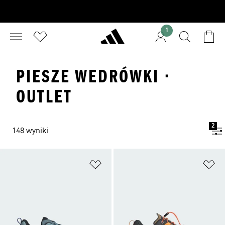
1
PIESZE WEDRÓWKI ·
OUTLET
2
148 wyniki
Dodaj do listy życzeń
Do