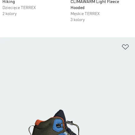
Hiking
CLIMAWARM Light Fleece
Dziecięce TERREX
Hooded
2 kolory
Męskie TERREX
3 kolory
Do