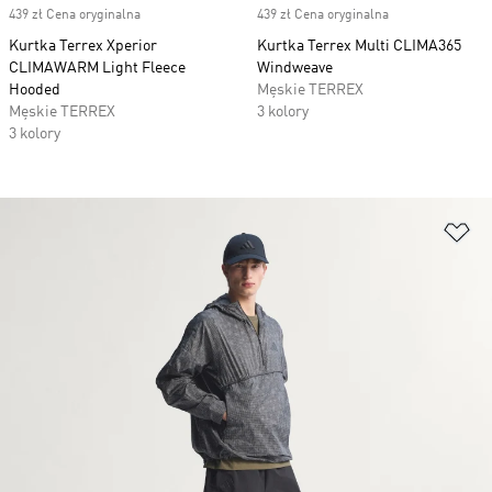
439 zł Cena oryginalna
439 zł Cena oryginalna
Kurtka Terrex Xperior
Kurtka Terrex Multi CLIMA365
CLIMAWARM Light Fleece
Windweave
Hooded
Męskie TERREX
Męskie TERREX
3 kolory
3 kolory
Do