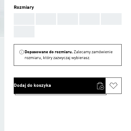
Rozmiary
AAA
AAA
AAA
AAA
AAA
AAA
Dopasowane do rozmiaru.
Zalecamy zamówienie
rozmiaru, który zazwyczaj wybierasz.
Dodaj do koszyka