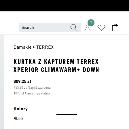
1
Damskie • TERREX
KURTKA Z KAPTUREM TERREX
XPERIOR CLIMAWARM+ DOWN
Bieżąca cena
809,25 zł
755,30 zł Najniższa cena
1079 zł Cena oryginalna
Kolory
Black