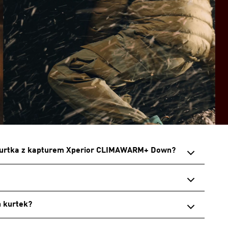
ę kurtka z kapturem Xperior CLIMAWARM+ Down?
h kurtek?