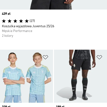
Price
439 zł
(27)
Koszulka wyjazdowa Juventus 25/26
Męskie Performance
2 kolory
Dodaj do listy życzeń
Do