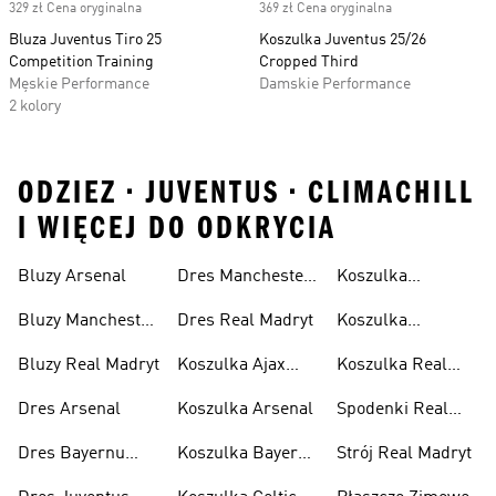
329 zł Cena oryginalna
369 zł Cena oryginalna
Bluza Juventus Tiro 25
Koszulka Juventus 25/26
Competition Training
Cropped Third
Męskie Performance
Damskie Performance
2 kolory
ODZIEZ • JUVENTUS • CLIMACHILL
I WIĘCEJ DO ODKRYCIA
Bluzy Arsenal
Dres Manchester
Koszulka
United
Juventus
Bluzy Manchester
Dres Real Madryt
Koszulka
United
Manchester
Bluzy Real Madryt
Koszulka Ajax
Koszulka Real
United
Amsterdam
Madryt
Dres Arsenal
Koszulka Arsenal
Spodenki Real
Madryt
Dres Bayernu
Koszulka Bayernu
Strój Real Madryt
Monachium
Monachium