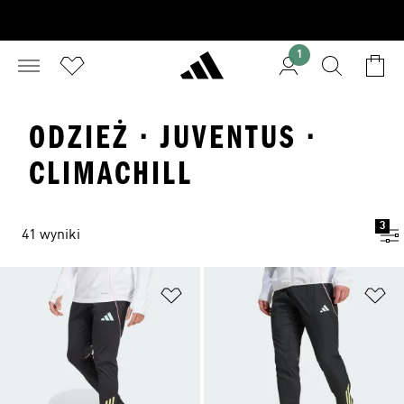
1
ODZIEŻ · JUVENTUS ·
CLIMACHILL
3
41 wyniki
Dodaj do listy życzeń
Do