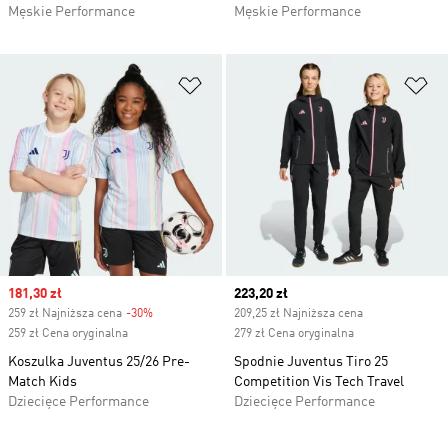
Męskie Performance
Męskie Performance
Dodaj do listy życzeń
Do
Sale price
181,30 zł
Current price
223,20 zł
259 zł Najniższa cena
-30%
Discount
209,25 zł Najniższa cena
259 zł Cena oryginalna
279 zł Cena oryginalna
Koszulka Juventus 25/26 Pre-
Spodnie Juventus Tiro 25
Match Kids
Competition Vis Tech Travel
Dziecięce Performance
Dziecięce Performance