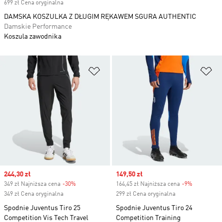
699 zł Cena oryginalna
DAMSKA KOSZULKA Z DŁUGIM RĘKAWEM SGURA AUTHENTIC
Damskie Performance
Koszula zawodnika
Dodaj do listy życzeń
Do
Sale price
244,30 zł
Sale price
149,50 zł
349 zł Najniższa cena
-30%
Discount
164,45 zł Najniższa cena
-9%
Discount
349 zł Cena oryginalna
299 zł Cena oryginalna
Spodnie Juventus Tiro 25
Spodnie Juventus Tiro 24
Competition Vis Tech Travel
Competition Training