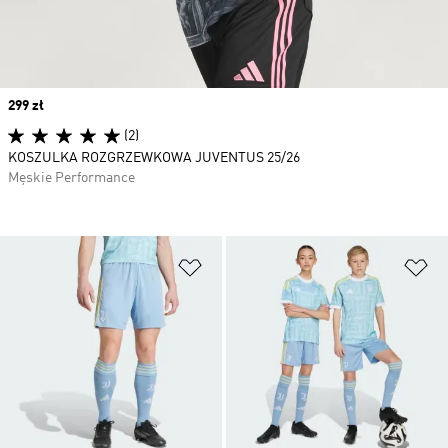
Price
299 zł
(2)
KOSZULKA ROZGRZEWKOWA JUVENTUS 25/26
Męskie Performance
Dodaj do listy życzeń
Do