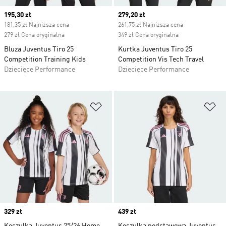
Current price
195,30 zł
Current price
279,20 zł
181,35 zł Najniższa cena
261,75 zł Najniższa cena
279 zł Cena oryginalna
349 zł Cena oryginalna
Bluza Juventus Tiro 25
Kurtka Juventus Tiro 25
Competition Training Kids
Competition Vis Tech Travel
Dziecięce Performance
Dziecięce Performance
Dodaj do listy życzeń
Do
Price
329 zł
Price
439 zł