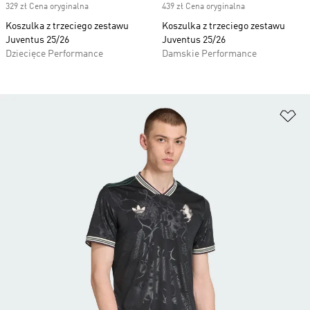
329 zł Cena oryginalna
439 zł Cena oryginalna
Koszulka z trzeciego zestawu
Koszulka z trzeciego zestawu
Juventus 25/26
Juventus 25/26
Dziecięce Performance
Damskie Performance
Do