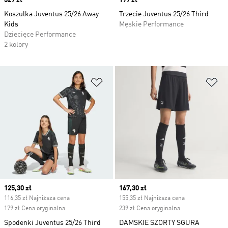
Price
329 zł
Price
199 zł
Koszulka Juventus 25/26 Away
Trzecie Juventus 25/26 Third
Kids
Męskie Performance
Dziecięce Performance
2 kolory
Dodaj do listy życzeń
Do
Current price
125,30 zł
Current price
167,30 zł
116,35 zł Najniższa cena
155,35 zł Najniższa cena
179 zł Cena oryginalna
239 zł Cena oryginalna
Spodenki Juventus 25/26 Third
DAMSKIE SZORTY SGURA