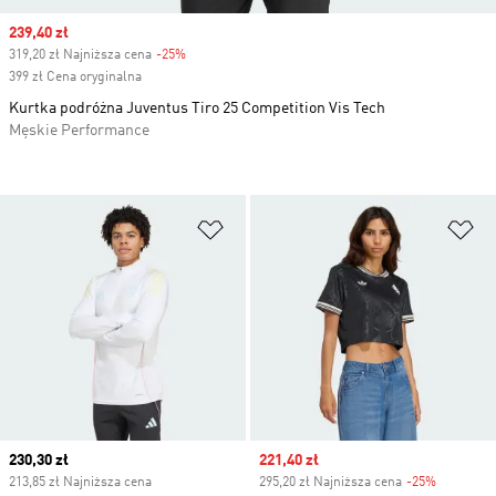
Sale price
239,40 zł
319,20 zł Najniższa cena
-25%
Discount
399 zł Cena oryginalna
Kurtka podróżna Juventus Tiro 25 Competition Vis Tech
Męskie Performance
Dodaj do listy życzeń
Do
Current price
230,30 zł
Sale price
221,40 zł
213,85 zł Najniższa cena
295,20 zł Najniższa cena
-25%
Discount