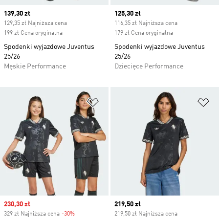
Current price
139,30 zł
Current price
125,30 zł
129,35 zł Najniższa cena
116,35 zł Najniższa cena
199 zł Cena oryginalna
179 zł Cena oryginalna
Spodenki wyjazdowe Juventus
Spodenki wyjazdowe Juventus
25/26
25/26
Męskie Performance
Dziecięce Performance
Dodaj do listy życzeń
Do
Sale price
230,30 zł
Current price
219,50 zł
329 zł Najniższa cena
-30%
Discount
219,50 zł Najniższa cena