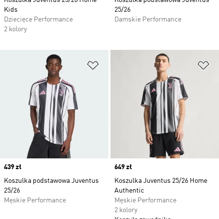
Koszulka Juventus 25/26 Home
Koszulka podstawowa Juventus
Kids
25/26
Dziecięce Performance
Damskie Performance
2 kolory
Dodaj do listy życzeń
Do
Price
439 zł
Price
649 zł
Koszulka podstawowa Juventus
Koszulka Juventus 25/26 Home
25/26
Authentic
Męskie Performance
Męskie Performance
2 kolory