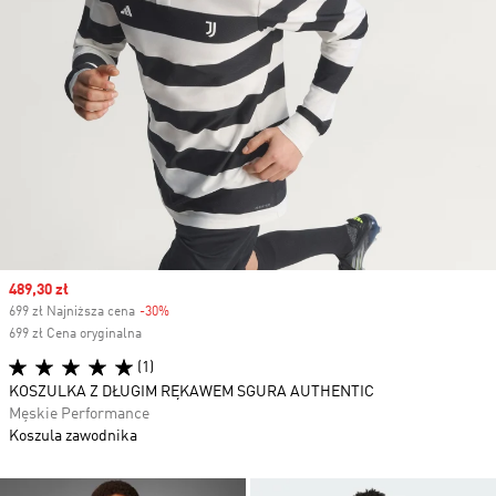
Sale price
489,30 zł
699 zł Najniższa cena
-30%
Discount
699 zł Cena oryginalna
(1)
KOSZULKA Z DŁUGIM RĘKAWEM SGURA AUTHENTIC
Męskie Performance
Koszula zawodnika