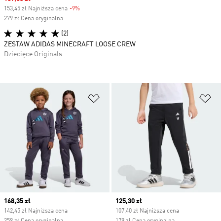
153,45 zł Najniższa cena
-9%
Discount
279 zł Cena oryginalna
(2)
ZESTAW ADIDAS MINECRAFT LOOSE CREW
Dziecięce Originals
Dodaj do listy życzeń
Do
Current price
168,35 zł
Current price
125,30 zł
142,45 zł Najniższa cena
107,40 zł Najniższa cena