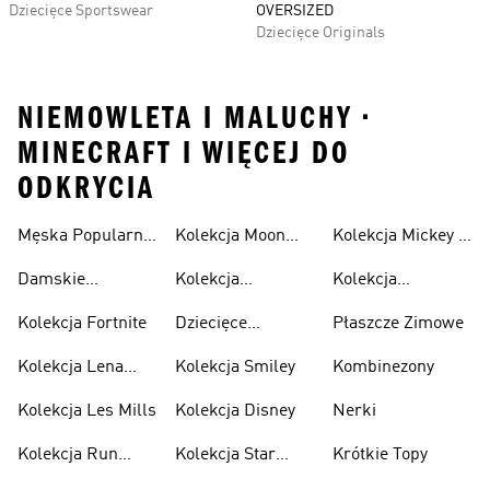
Dziecięce Sportswear
OVERSIZED
Dziecięce Originals
NIEMOWLETA I MALUCHY •
MINECRAFT I WIĘCEJ DO
ODKRYCIA
Męska Popularne
Kolekcja Moon
Kolekcja Mickey &
Kolekcja
Boot
Friends
Damskie
Kolekcja
Kolekcja
Popularne
Minecraft
Spiderman
Kolekcja Fortnite
Dziecięce
Płaszcze Zimowe
Kolekcja
Popularne
Kolekcja Lena
Kolekcja Smiley
Kombinezony
Kolekcja
Situations
Kolekcja Les Mills
Kolekcja Disney
Nerki
Kolekcja Run
Kolekcja Star
Krótkie Topy
Dmc
Wars