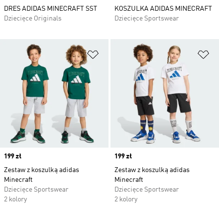
DRES ADIDAS MINECRAFT SST
KOSZULKA ADIDAS MINECRAFT
Dziecięce Originals
Dziecięce Sportswear
Dodaj do listy życzeń
Do
Price
199 zł
Price
199 zł
Zestaw z koszulką adidas
Zestaw z koszulką adidas
Minecraft
Minecraft
Dziecięce Sportswear
Dziecięce Sportswear
2 kolory
2 kolory