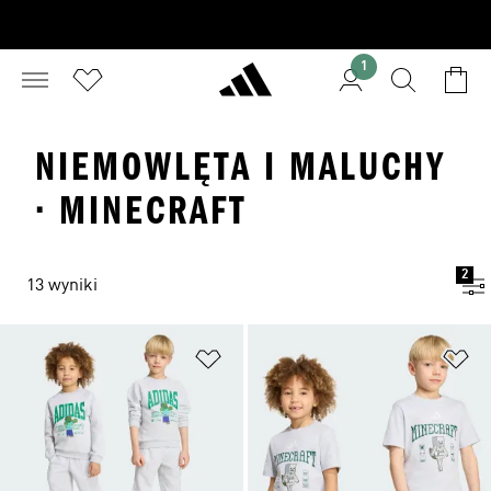
1
NIEMOWLĘTA I MALUCHY
· MINECRAFT
2
13 wyniki
Dodaj do listy życzeń
Do