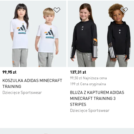
Dodaj do listy życzeń
Do
Price
99,95 zł
Current price
137,31 zł
99,50 zł Najniższa cena
KOSZULKA ADIDAS MINECRAFT
199 zł Cena oryginalna
TRAINING
Dziecięce Sportswear
BLUZA Z KAPTUREM ADIDAS
MINECRAFT TRAINING 3
STRIPES
Dziecięce Sportswear