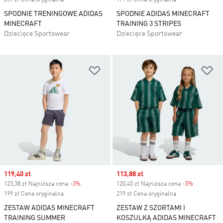
259 zł Cena oryginalna
179 zł Cena oryginalna
SPODNIE TRENINGOWE ADIDAS
SPODNIE ADIDAS MINECRAFT
MINECRAFT
TRAINING 3 STRIPES
Dziecięce Sportswear
Dziecięce Sportswear
Dodaj do listy życzeń
Do
Sale price
119,40 zł
Sale price
113,88 zł
123,38 zł Najniższa cena
-3%
Discount
120,45 zł Najniższa cena
-5%
Discount
199 zł Cena oryginalna
219 zł Cena oryginalna
ZESTAW ADIDAS MINECRAFT
ZESTAW Z SZORTAMI I
TRAINING SUMMER
KOSZULKĄ ADIDAS MINECRAFT