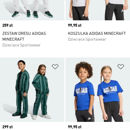
Price
259 zł
Price
99,95 zł
ZESTAW DRESU ADIDAS
KOSZULKA ADIDAS MINECRAFT
MINECRAFT
Dziecięce Sportswear
Dziecięce Sportswear
Dodaj do listy życzeń
Do
Price
299 zł
Price
99,95 zł