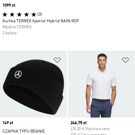
Price
1099 zł
(3)
Kurtka TERREX Xperior Hybrid RAIN.RDY
Męskie TERREX
2 kolory
Dodaj do listy życzeń
Do
Price
149 zł
Current price
246,75 zł
230,30 zł Najniższa cena
CZAPKA TYPU BEANIE