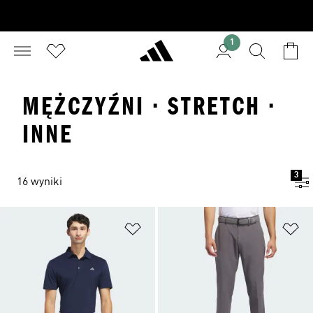
1
MĘŻCZYŹNI · STRETCH ·
INNE
3
16 wyniki
Dodaj do listy życzeń
Do