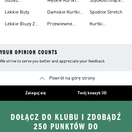
Odzież
Męskie Kurtki
Szybkoschnące
Przewiewne
Kurtki
Przeciwdeszczowa
Wodoodporne
Koszulki
Lekkie Buty
Damskie Kurtki
Spodnie Stretch
Wodoodporne
Lekkie Bluzy Z
Przewiewne
Kurtki
Kapturem
Skarpetki
Nieprzemakalny
YOUR OPINION COUNTS
We strive to serve you better and appreciate your feedback
Powrót na górę strony
Zaloguj się
Twój koszyk (0)
DOŁĄCZ DO KLUBU I ZDOBĄDŹ
250 PUNKTÓW DO