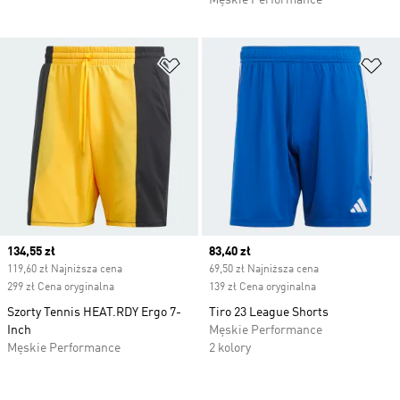
Męskie Performance
Dodaj do listy życzeń
Do
Current price
134,55 zł
Current price
83,40 zł
119,60 zł Najniższa cena
69,50 zł Najniższa cena
299 zł Cena oryginalna
139 zł Cena oryginalna
Szorty Tennis HEAT.RDY Ergo 7-
Tiro 23 League Shorts
Inch
Męskie Performance
Męskie Performance
2 kolory