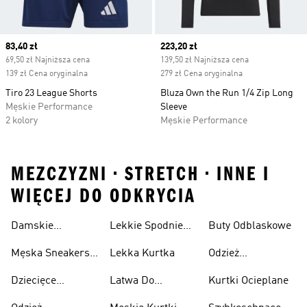
Current price
83,40 zł
Current price
223,20 zł
69,50 zł Najniższa cena
139,50 zł Najniższa cena
139 zł Cena oryginalna
279 zł Cena oryginalna
Tiro 23 League Shorts
Bluza Own the Run 1/4 Zip Long
Męskie Performance
Sleeve
2 kolory
Męskie Performance
MEZCZYZNI • STRETCH • INNE I
WIĘCEJ DO ODKRYCIA
Damskie
Lekkie Spodnie
Buty Odblaskowe
Sneakersy
Sportowe
Męska Sneakersy
Lekka Kurtka
Odzież
Przewiewne
Przewiewne
Odblaskowa
Dziecięce
Latwa Do
Kurtki Ocieplane
Sneakersy
Spakowania