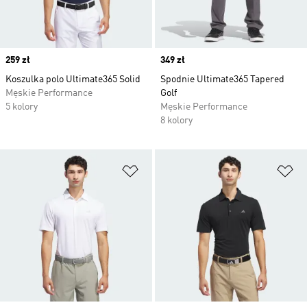
Price
259 zł
Price
349 zł
Koszulka polo Ultimate365 Solid
Spodnie Ultimate365 Tapered
Męskie Performance
Golf
5 kolory
Męskie Performance
8 kolory
Dodaj do listy życzeń
Do