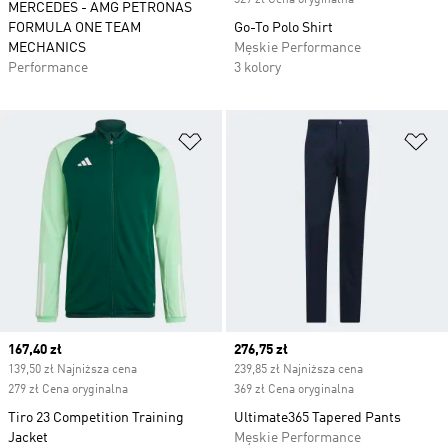
329 zł Cena oryginalna
MERCEDES - AMG PETRONAS
FORMULA ONE TEAM
Go-To Polo Shirt
MECHANICS
Męskie Performance
Performance
3 kolory
Dodaj do listy życzeń
Do
Current price
167,40 zł
Current price
276,75 zł
139,50 zł Najniższa cena
239,85 zł Najniższa cena
279 zł Cena oryginalna
369 zł Cena oryginalna
Tiro 23 Competition Training
Ultimate365 Tapered Pants
Jacket
Męskie Performance