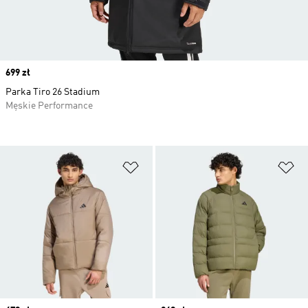
Price
699 zł
Parka Tiro 26 Stadium
Męskie Performance
Dodaj do listy życzeń
Do