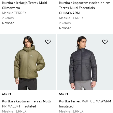
Kurtka z izolacją Terrex Multi
Kurtka z kapturem z ociepleniem
Climawarm
Terrex Multi Essentials
Męskie TERREX
CLIMAWARM
2 kolory
Męskie TERREX
Nowość
2 kolory
Nowość
Dodaj do listy życzeń
Do
Price
649 zł
Price
569 zł
Kurtka z kapturem Terrex Multi
Kurtka Terrex Multi CLIMAWARM
PRIMALOFT Insulated
Insulated
Męskie TERREX
Męskie TERREX