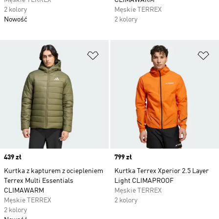
Męskie TERREX
CLIMAWARM
2 kolory
Męskie TERREX
Nowość
2 kolory
Dodaj do listy życzeń
Do
Price
439 zł
Price
799 zł
Kurtka z kapturem z ociepleniem
Kurtka Terrex Xperior 2.5 Layer
Terrex Multi Essentials
Light CLIMAPROOF
CLIMAWARM
Męskie TERREX
Męskie TERREX
2 kolory
2 kolory