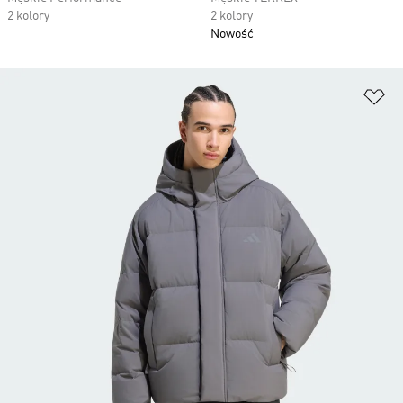
2 kolory
2 kolory
Nowość
Do