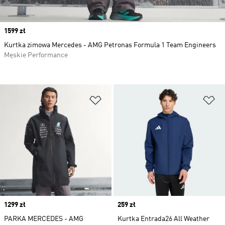
Price
1599 zł
Kurtka zimowa Mercedes - AMG Petronas Formula 1 Team Engineers
Męskie Performance
Dodaj do listy życzeń
Do
Price
1299 zł
Price
259 zł
PARKA MERCEDES - AMG
Kurtka Entrada26 All Weather