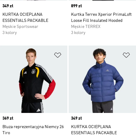
Price
349 zł
Price
899 zł
KURTKA OCIEPLANA
Kurtka Terrex Xperior PrimaLoft
ESSENTIALS PACKABLE
Loose Fill Insulated Hooded
Męskie Sportswear
Męskie TERREX
3 kolory
3 kolory
Dodaj do listy życzeń
Do
Price
369 zł
Price
349 zł
Bluza reprezentacyjna Niemcy 26
KURTKA OCIEPLANA
Tiro
ESSENTIALS PACKABLE