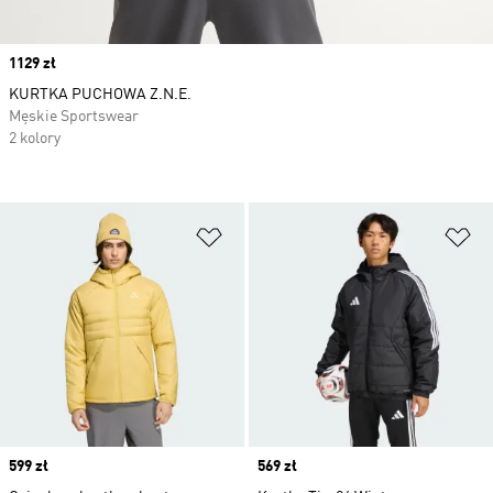
Price
1129 zł
KURTKA PUCHOWA Z.N.E.
Męskie Sportswear
2 kolory
Dodaj do listy życzeń
Do
Price
599 zł
Price
569 zł