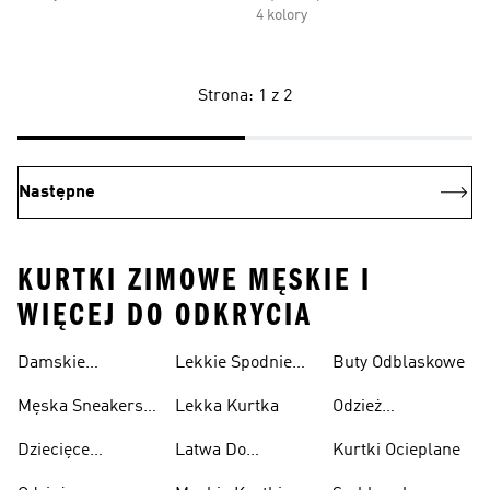
4 kolory
Strona: 1 z 2
Następne
KURTKI ZIMOWE MĘSKIE I
WIĘCEJ DO ODKRYCIA
Damskie
Lekkie Spodnie
Buty Odblaskowe
Sneakersy
Sportowe
Męska Sneakersy
Lekka Kurtka
Odzież
Przewiewne
Przewiewne
Odblaskowa
Dziecięce
Latwa Do
Kurtki Ocieplane
Sneakersy
Spakowania