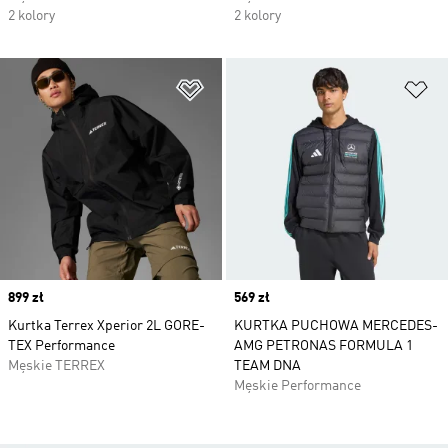
2 kolory
2 kolory
Dodaj do listy życzeń
Do
Price
899 zł
Price
569 zł
Kurtka Terrex Xperior 2L GORE-
KURTKA PUCHOWA MERCEDES-
TEX Performance
AMG PETRONAS FORMULA 1
Męskie TERREX
TEAM DNA
Męskie Performance