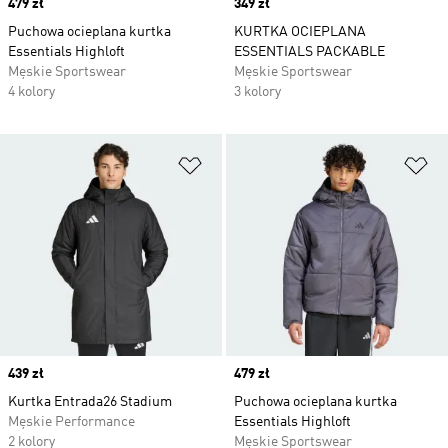
Price
479 zł
Price
349 zł
Puchowa ocieplana kurtka
KURTKA OCIEPLANA
Essentials Highloft
ESSENTIALS PACKABLE
Męskie Sportswear
Męskie Sportswear
4 kolory
3 kolory
Dodaj do listy życzeń
Do
Price
439 zł
Price
479 zł
Kurtka Entrada26 Stadium
Puchowa ocieplana kurtka
Męskie Performance
Essentials Highloft
2 kolory
Męskie Sportswear