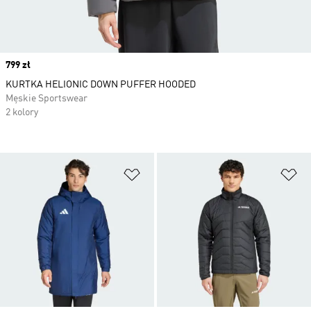
Price
799 zł
KURTKA HELIONIC DOWN PUFFER HOODED
Męskie Sportswear
2 kolory
Dodaj do listy życzeń
Do