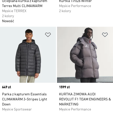
Ocieplana kurtka z kapturem
Kurtka Tiro26 Winter
Terrex Multi CLIMAWARM
Męskie Performance
Męskie TERREX
2 kolory
2 kolory
Nowość
Dodaj do listy życzeń
Do
Price
649 zł
Price
1599 zł
Parka z kapturem Essentials
KURTKA ZIMOWA AUDI
CLIMAWARM 3-Stripes Light
REVOLUT F1 TEAM ENGINEERS &
Down
MARKETING
Męskie Sportswear
Męskie Performance