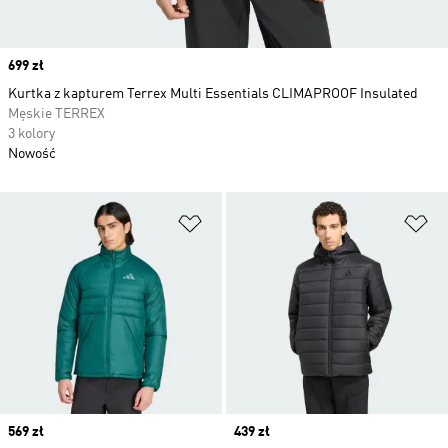
Price
699 zł
Kurtka z kapturem Terrex Multi Essentials CLIMAPROOF Insulated
Męskie TERREX
3 kolory
Nowość
Dodaj do listy życzeń
Do
Price
569 zł
Price
439 zł