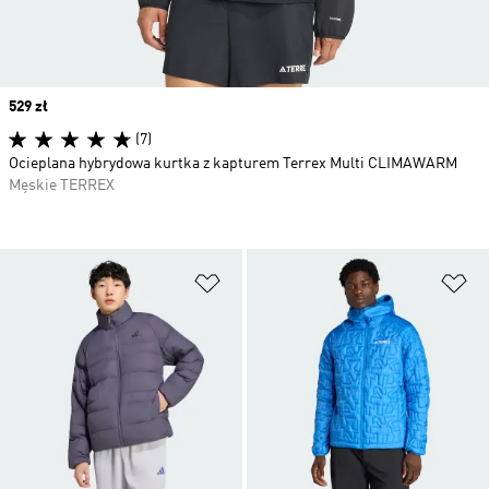
Price
529 zł
(7)
Ocieplana hybrydowa kurtka z kapturem Terrex Multi CLIMAWARM
Męskie TERREX
Dodaj do listy życzeń
Do