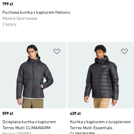
Price
799 zł
Puchowa kurtka z kapturem Helionic
Męskie Sportswear
2 kolory
Dodaj do listy życzeń
Do
Price
599 zł
Price
439 zł
Ocieplana kurtka z kapturem
Kurtka z kapturem z ociepleniem
Terrex Multi CLIMAWARM
Terrex Multi Essentials