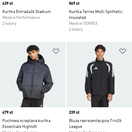
Price
439 zł
Price
569 zł
Kurtka Entrada26 Stadium
Kurtka Terrex Multi Synthetic
Męskie Performance
Insulated
2 kolory
Męskie TERREX
2 kolory
Dodaj do listy życzeń
Do
Price
479 zł
Price
239 zł
Puchowa ocieplana kurtka
Bluza reprezentacyjna Tiro26
Essentials Highloft
League