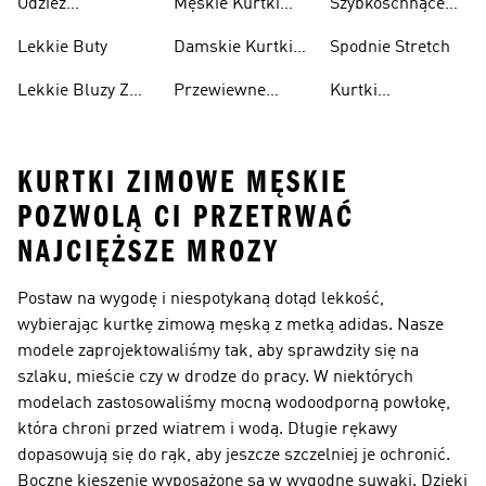
Odzież
Męskie Kurtki
Szybkoschnące
Przewiewne
Kurtki
Przeciwdeszczowa
Wodoodporne
Koszulki
Lekkie Buty
Damskie Kurtki
Spodnie Stretch
Wodoodporne
Lekkie Bluzy Z
Przewiewne
Kurtki
Kapturem
Skarpetki
Nieprzemakalny
KURTKI ZIMOWE MĘSKIE
POZWOLĄ CI PRZETRWAĆ
NAJCIĘŻSZE MROZY
Postaw na wygodę i niespotykaną dotąd lekkość,
wybierając kurtkę zimową męską z metką adidas. Nasze
modele zaprojektowaliśmy tak, aby sprawdziły się na
szlaku, mieście czy w drodze do pracy. W niektórych
modelach zastosowaliśmy mocną wodoodporną powłokę,
która chroni przed wiatrem i wodą. Długie rękawy
dopasowują się do rąk, aby jeszcze szczelniej je ochronić.
Boczne kieszenie wyposażone są w wygodne suwaki. Dzięki