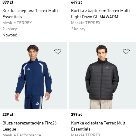
Price
399 zł
Price
649 zł
Kurtka ocieplana Terrex Multi
Kurtka z kapturem Terrex Multi
Essentials
Light Down CLIMAWARM
Męskie TERREX
Męskie TERREX
2 kolory
2 kolory
Nowość
Dodaj do listy życzeń
Do
Price
239 zł
Price
399 zł
Bluza reprezentacyjna Tiro26
Kurtka ocieplana Terrex Multi
League
Essentials
Męskie Performance
Męskie TERREX