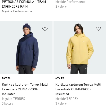
PETRONAS FORMULA 1 TEAM
Męskie Performance
ENGINEERS RAIN
2 kolory
Męskie Performance
Dodaj do listy życzeń
Do
Price
699 zł
Price
699 zł
Kurtka z kapturem Terrex Multi
Kurtka z kapturem Terrex Multi
Essentials CLIMAPROOF
Essentials CLIMAPROOF
Insulated
Insulated
Męskie TERREX
Męskie TERREX
3 kolory
3 kolory