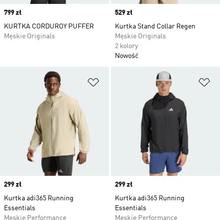
Price
799 zł
Price
529 zł
KURTKA CORDUROY PUFFER
Kurtka Stand Collar Regen
Męskie Originals
Męskie Originals
2 kolory
Nowość
Dodaj do listy życzeń
Do
Price
299 zł
Price
299 zł
Kurtka adi365 Running
Kurtka adi365 Running
Essentials
Essentials
Męskie Performance
Męskie Performance