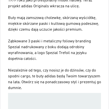
1979 roku jako profesjonalny model halowy. Teraz
projekt adidas Originals wkracza na ulicę.
Buty mają zamszową cholewkę, skórzaną wyściółkę,
miękkie skórzane paski i kultową gumową podeszwę,
dzięki czemu dają uczucie jakości premium.
Ząbkowane 3 paski i metaliczny foliowy branding
Spezial nadrukowany z boku dodają odrobiny
wyrafinowania, a logo Spezial Trefoil na języku
dopełnia całości.
Niezależnie od tego, czy nosisz je do dżinsów, czy do
spodni cargo, te buty adidas będą Twoim towarzyszem
na lata. Otwórz się na ponadczasowy styl i prezentuj go
dumnie.