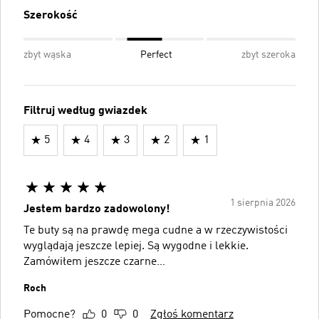
Szerokość
zbyt wąska
Perfect
zbyt szeroka
Filtruj według gwiazdek
5
4
3
2
1
1 sierpnia 2026
Jestem bardzo zadowolony!
Te buty są na prawdę mega cudne a w rzeczywistości
wyglądają jeszcze lepiej. Są wygodne i lekkie.
Zamówiłem jeszcze czarne…
Roch
Pomocne?
0
0
Zgłoś komentarz