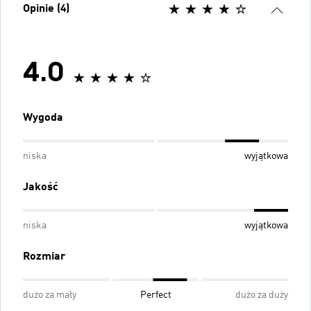
Opinie (4)
4.0
Wygoda
niska
wyjątkowa
Jakość
niska
wyjątkowa
Rozmiar
dużo za mały
Perfect
dużo za duży