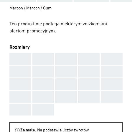
Maroon / Maroon / Gum
Ten produkt nie podlega niektórym zniżkom ani
ofertom promocyjnym.
Rozmiary
AAA
AAA
AAA
AAA
AAA
AAA
AAA
AAA
AAA
AAA
AAA
AAA
AAA
AAA
AAA
AAA
AAA
AAA
AAA
AAA
AAA
AAA
Za małe.
Na podstawie liczby zwrotów