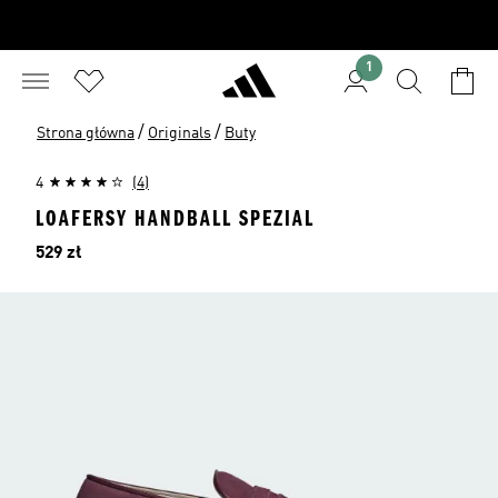
1
/
/
Strona główna
Originals
Buty
4
(4)
LOAFERSY HANDBALL SPEZIAL
Cena
529 zł