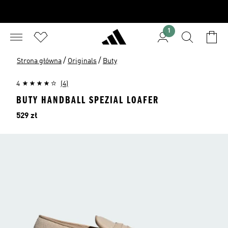
1
/
/
Strona główna
Originals
Buty
4
(4)
BUTY HANDBALL SPEZIAL LOAFER
Cena
529 zł