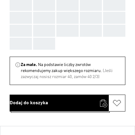
AAA
AAA
AAA
AAA
AAA
AAA
AAA
AAA
AAA
AAA
AAA
AAA
AAA
AAA
AAA
AAA
AAA
Za małe.
Na podstawie liczby zwrotów
rekomendujemy zakup większego rozmiaru.
(Jeśli
zazwyczaj nosisz rozmiar 40, zamów 40 2/3)
Dodaj do koszyka