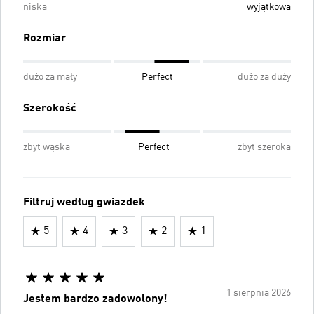
niska
wyjątkowa
Rozmiar
dużo za mały
Perfect
dużo za duży
Szerokość
zbyt wąska
Perfect
zbyt szeroka
Filtruj według gwiazdek
5
4
3
2
1
1 sierpnia 2026
Jestem bardzo zadowolony!