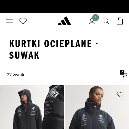
1
KURTKI OCIEPLANE ·
SUWAK
2
27 wyniki
Dodaj do listy życzeń
Do