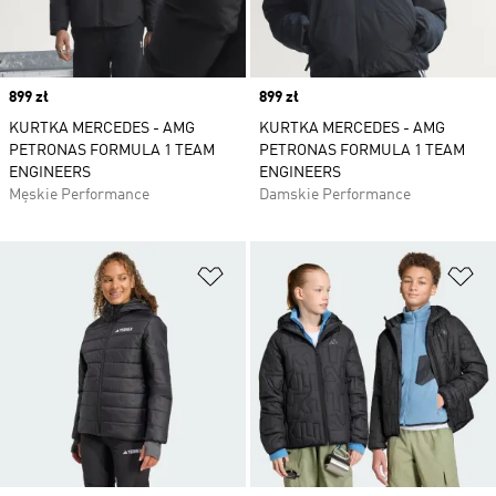
Price
899 zł
Price
899 zł
KURTKA MERCEDES - AMG
KURTKA MERCEDES - AMG
PETRONAS FORMULA 1 TEAM
PETRONAS FORMULA 1 TEAM
ENGINEERS
ENGINEERS
Męskie Performance
Damskie Performance
Dodaj do listy życzeń
Do