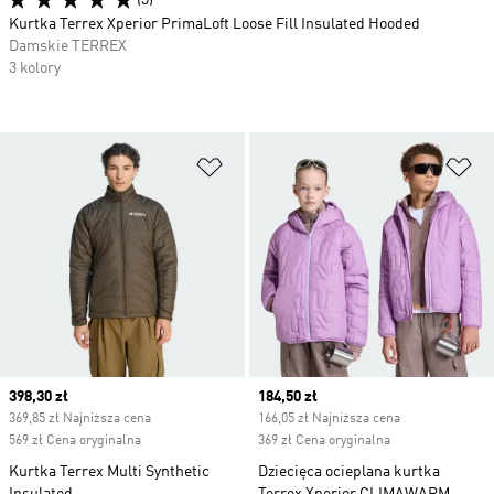
(3)
Kurtka Terrex Xperior PrimaLoft Loose Fill Insulated Hooded
Damskie TERREX
3 kolory
Dodaj do listy życzeń
Do
Current price
398,30 zł
Current price
184,50 zł
369,85 zł Najniższa cena
166,05 zł Najniższa cena
569 zł Cena oryginalna
369 zł Cena oryginalna
Kurtka Terrex Multi Synthetic
Dziecięca ocieplana kurtka