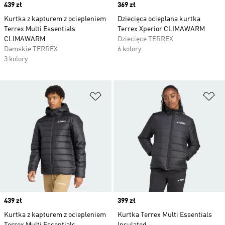
Price
439 zł
Price
369 zł
Kurtka z kapturem z ociepleniem
Dziecięca ocieplana kurtka
Terrex Multi Essentials
Terrex Xperior CLIMAWARM
CLIMAWARM
Dziecięce TERREX
Damskie TERREX
6 kolory
3 kolory
Dodaj do listy życzeń
Do
Price
439 zł
Price
399 zł
Kurtka z kapturem z ociepleniem
Kurtka Terrex Multi Essentials