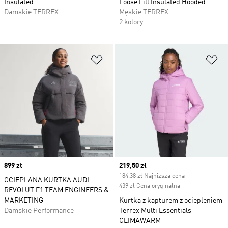
Insulated
Loose Fill Insulated Hooded
Damskie TERREX
Męskie TERREX
2 kolory
Dodaj do listy życzeń
Do
Price
899 zł
Current price
219,50 zł
184,38 zł Najniższa cena
OCIEPLANA KURTKA AUDI
439 zł Cena oryginalna
REVOLUT F1 TEAM ENGINEERS &
MARKETING
Kurtka z kapturem z ociepleniem
Damskie Performance
Terrex Multi Essentials
CLIMAWARM