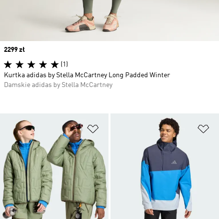
Price
2299 zł
(1)
Kurtka adidas by Stella McCartney Long Padded Winter
Damskie adidas by Stella McCartney
Dodaj do listy życzeń
Do