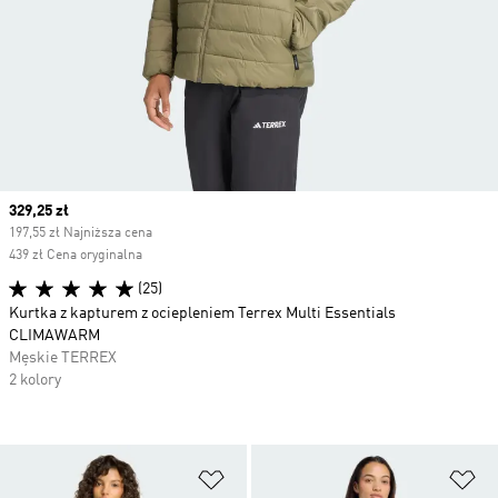
Current price
329,25 zł
197,55 zł Najniższa cena
439 zł Cena oryginalna
(25)
Kurtka z kapturem z ociepleniem Terrex Multi Essentials
CLIMAWARM
Męskie TERREX
2 kolory
Dodaj do listy życzeń
Do