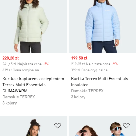
Sale price
228,28 zł
Sale price
199,50 zł
241,45 zł Najniższa cena
-5%
Discount
219,45 zł Najniższa cena
-9%
Discount
439 zł Cena oryginalna
399 zł Cena oryginalna
Kurtka z kapturem z ociepleniem
Kurtka Terrex Multi Essentials
Terrex Multi Essentials
Insulated
CLIMAWARM
Damskie TERREX
Damskie TERREX
3 kolory
3 kolory
Dodaj do listy życzeń
Do