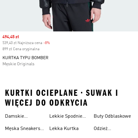
Sale price
494,45 zł
539,40 zł Najniższa cena
-8%
Discount
899 zł Cena oryginalna
KURTKA TYPU BOMBER
Męskie Originals
KURTKI OCIEPLANE • SUWAK I
WIĘCEJ DO ODKRYCIA
Damskie
Lekkie Spodnie
Buty Odblaskowe
Sneakersy
Sportowe
Męska Sneakersy
Lekka Kurtka
Odzież
Przewiewne
Przewiewne
Odblaskowa