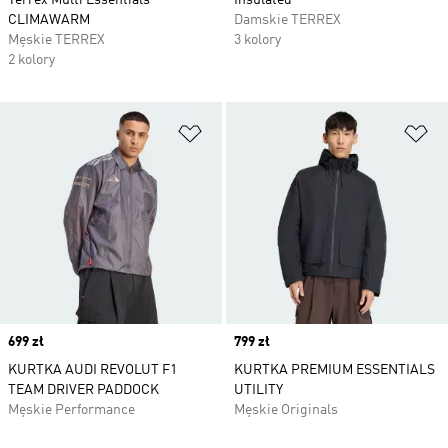
Terrex Multi Essentials
Insulated
CLIMAWARM
Damskie TERREX
Męskie TERREX
3 kolory
2 kolory
Dodaj do listy życzeń
Do
Price
699 zł
Price
799 zł
KURTKA AUDI REVOLUT F1
KURTKA PREMIUM ESSENTIALS
TEAM DRIVER PADDOCK
UTILITY
Męskie Performance
Męskie Originals