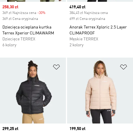
Sale price
258,30 zł
Current price
419,40 zł
369 zł Najniższa cena
-30%
Discount
384,45 zł Najniższa cena
369 zł Cena oryginalna
699 zł Cena oryginalna
Dziecięca ocieplana kurtka
Anorak Terrex Xploric 2.5 Layer
Terrex Xperior CLIMAWARM
CLIMAPROOF
Dziecięce TERREX
Męskie TERREX
6 kolory
2 kolory
Dodaj do listy życzeń
Do
Current price
299,25 zł
Current price
199,50 zł