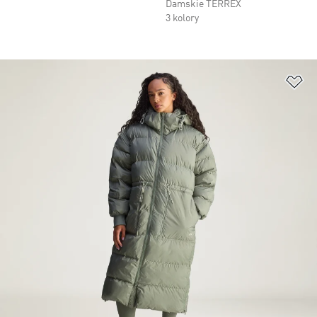
Damskie TERREX
3 kolory
Do