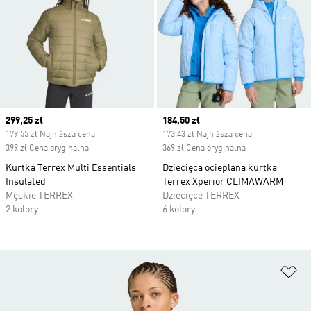
Current price
299,25 zł
Current price
184,50 zł
179,55 zł Najniższa cena
173,43 zł Najniższa cena
399 zł Cena oryginalna
369 zł Cena oryginalna
Kurtka Terrex Multi Essentials
Dziecięca ocieplana kurtka
Insulated
Terrex Xperior CLIMAWARM
Męskie TERREX
Dziecięce TERREX
2 kolory
6 kolory
Do