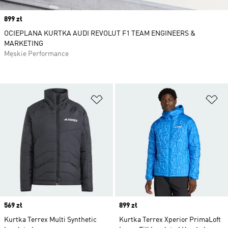
Price
899 zł
OCIEPLANA KURTKA AUDI REVOLUT F1 TEAM ENGINEERS &
MARKETING
Męskie Performance
Dodaj do listy życzeń
Do
Price
569 zł
Price
899 zł
Kurtka Terrex Multi Synthetic
Kurtka Terrex Xperior PrimaLoft