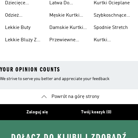
Dziecięce
Latwa Do
Kurtki Ocieplane
Sneakersy
Spakowania
Odzież
Męskie Kurtki
Szybkoschnące
Przewiewne
Kurtki
Przeciwdeszczowa
Wodoodporne
Koszulki
Lekkie Buty
Damskie Kurtki
Spodnie Stretch
Wodoodporne
Lekkie Bluzy Z
Przewiewne
Kurtki
Kapturem
Skarpetki
Nieprzemakalny
YOUR OPINION COUNTS
We strive to serve you better and appreciate your feedback
Powrót na górę strony
Zaloguj się
Twój koszyk (0)
DOŁĄCZ DO KLUBU I ZDOBĄDŹ