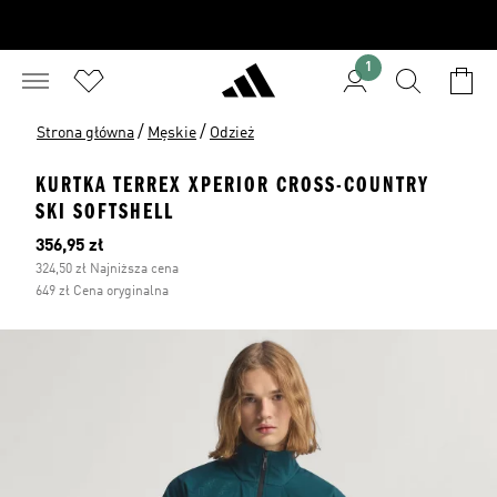
1
/
/
Strona główna
Męskie
Odzież
KURTKA TERREX XPERIOR CROSS-COUNTRY
SKI SOFTSHELL
Bieżąca cena
356,95 zł
324,50 zł Najniższa cena
649 zł Cena oryginalna