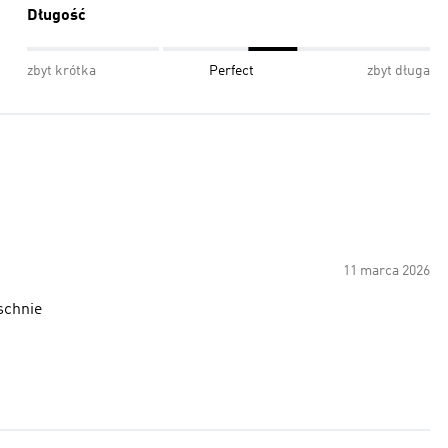
Długość
zbyt krótka
Perfect
zbyt długa
11 marca 2026
schnie