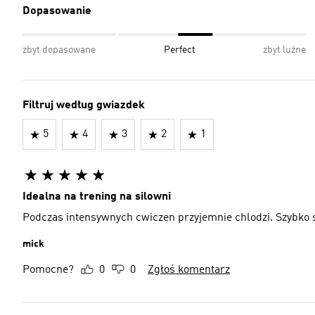
Dopasowanie
zbyt dopasowane
Perfect
zbyt luźne
Filtruj według gwiazdek
5
4
3
2
1
Idealna na trening na silowni
Podczas intensywnych cwiczen przyjemnie chlodzi. Szybko 
mick
Pomocne?
0
0
Zgłoś komentarz