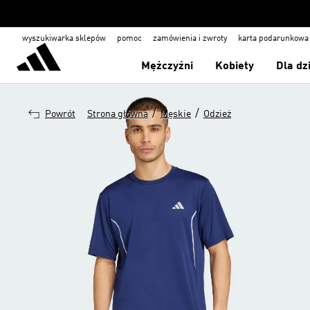
wyszukiwarka sklepów
pomoc
zamówienia i zwroty
karta podarunkowa
Mężczyźni
Kobiety
Dla dz
/
/
Powrót
Strona główna
Męskie
Odzież