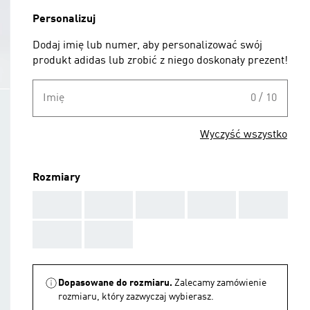
Personalizuj
Dodaj imię lub numer, aby personalizować swój
produkt adidas lub zrobić z niego doskonały prezent!
Imię
0 / 10
Wyczyść wszystko
Rozmiary
AAA
AAA
AAA
AAA
AAA
AAA
AAA
Dopasowane do rozmiaru.
Zalecamy zamówienie
rozmiaru, który zazwyczaj wybierasz.