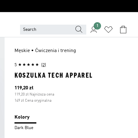
1
Męskie • Ćwiczenia i trening
5
(2)
KOSZULKA TECH APPAREL
Bieżąca cena
119,20 zł
119,20 zł Najniższa cena
149 zł Cena oryginalna
Kolory
Dark Blue