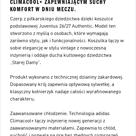
CLIMACOOL+ ZAPEWNIAJĄCYM SUCHY
KOMFORT W DNIU MECZU.
Czerp z piłkarskiego dziedzictwa dzięki koszulce
podstawowej Juventus 26/27 Authentic. Model ten
stworzono z myślą o osobach, które wymagają
zarówno stylu, jak i funkcjonalności. Koszulka łączy w
sobie elegancję w stylu vintage z nowoczesną
inżynierią i oddaje ducha kultowego dziedzictwa
„Starej Damy”.
Produkt wykonano z technicznej dzianiny żakardowej.
Dopasowany krój zapewnia opływową sylwetkę, a
klasyczny kołnierzyk nadaje całości wyrafinowanego
charakteru.
Zaawansowane chłodzenie. Technologia adidas
Climacool+ łączy inżynierię nowej generacji z
zaawansowanymi materiałami. Zapewnia to chłód,
suchość i pozwala na grę bez zbędnych rozproszeń.