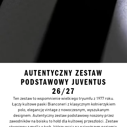
AUTENTYCZNY ZESTAW
PODSTAWOWY JUVENTUS
26/27
Ten zestaw to wspomnienie wielkiego tryumfu z 1977 roku.
Łączy kultowe paski Bianconeri z klasycznym kołnierzykiem
polo, elegancję vintage z nowoczesnym, wyszukanym
designem. Autentyczny zestaw podstawowy noszony przez
zawodników na boisku to hołd dla kultowej przeszłości. Zestaw