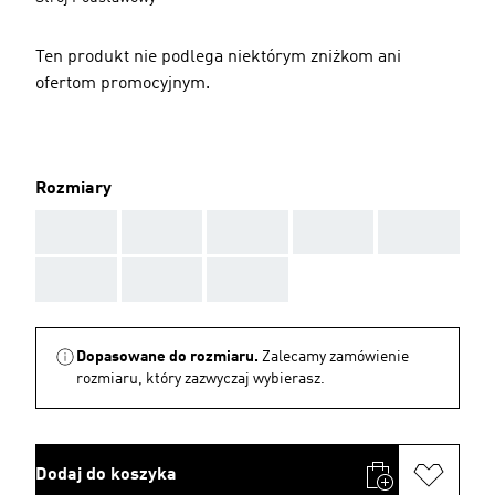
Ten produkt nie podlega niektórym zniżkom ani
ofertom promocyjnym.
Rozmiary
AAA
AAA
AAA
AAA
AAA
AAA
AAA
AAA
Dopasowane do rozmiaru.
Zalecamy zamówienie
rozmiaru, który zazwyczaj wybierasz.
Dodaj do koszyka