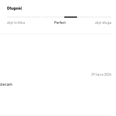
Długość
zbyt krótka
Perfect
zbyt długa
29 lipca 2026
polecam