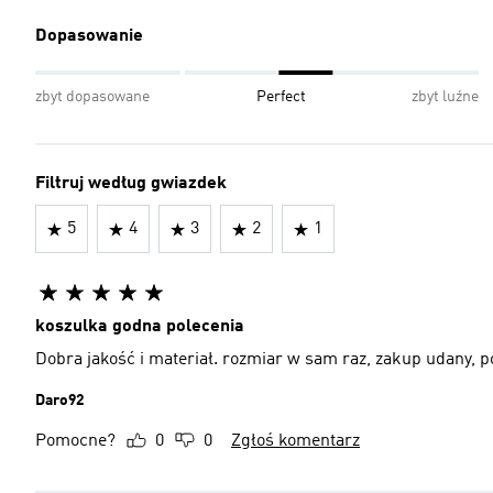
Dopasowanie
zbyt dopasowane
Perfect
zbyt luźne
Filtruj według gwiazdek
5
4
3
2
1
koszulka godna polecenia
Dobra jakość i materiał. rozmiar w sam raz, zakup udany, 
Daro92
Pomocne?
0
0
Zgłoś komentarz