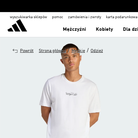
wyszukiwarka sklepów
pomoc
zamówienia i zwroty
karta podarunkowa
Mężczyźni
Kobiety
Dla dz
/
/
Powrót
Strona główna
Męskie
Odzież