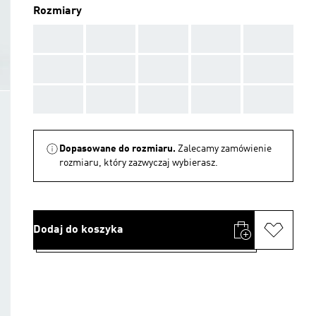
Rozmiary
AAA
AAA
AAA
AAA
AAA
AAA
AAA
AAA
AAA
AAA
AAA
AAA
AAA
AAA
AAA
Dopasowane do rozmiaru.
Zalecamy zamówienie
rozmiaru, który zazwyczaj wybierasz.
Dodaj do koszyka