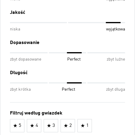
Jakość
niska
wyjątkowa
Dopasowanie
zbyt dopasowane
Perfect
zbyt luźne
Długość
zbyt krótka
Perfect
zbyt długa
Filtruj według gwiazdek
5
4
3
2
1