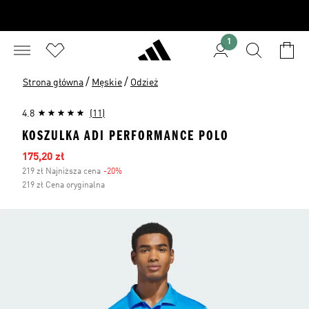
1
/
/
Strona główna
Męskie
Odzież
4.8
(11)
KOSZULKA ADI PERFORMANCE POLO
Ceny na wyprzedaży
175,20 zł
219 zł Najniższa cena
-20%
Zniżka
219 zł Cena oryginalna