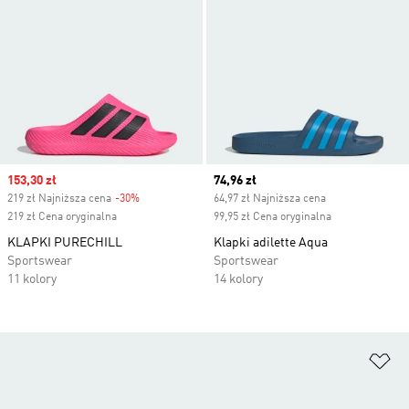
Sale price
153,30 zł
Current price
74,96 zł
219 zł Najniższa cena
-30%
Discount
64,97 zł Najniższa cena
219 zł Cena oryginalna
99,95 zł Cena oryginalna
KLAPKI PURECHILL
Klapki adilette Aqua
Sportswear
Sportswear
11 kolory
14 kolory
Do