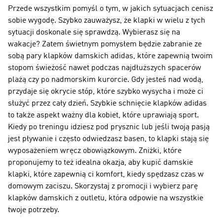
Przede wszystkim pomyśl o tym, w jakich sytuacjach cenisz
sobie wygodę. Szybko zauważysz, że klapki w wielu z tych
sytuacji doskonale się sprawdzą. Wybierasz się na
wakacje? Zatem świetnym pomysłem będzie zabranie ze
sobą pary klapków damskich adidas, które zapewnią twoim
stopom świeżość nawet podczas najdłuższych spacerów
plażą czy po nadmorskim kurorcie. Gdy jesteś nad wodą,
przydaje się okrycie stóp, które szybko wysycha i może ci
służyć przez cały dzień. Szybkie schnięcie klapków adidas
to także aspekt ważny dla kobiet, które uprawiają sport.
Kiedy po treningu idziesz pod prysznic lub jeśli twoją pasją
jest pływanie i często odwiedzasz basen, to klapki stają się
wyposażeniem wręcz obowiązkowym. Zniżki, które
proponujemy to też idealna okazja, aby kupić damskie
klapki, które zapewnią ci komfort, kiedy spędzasz czas w
domowym zaciszu. Skorzystaj z promocji i wybierz parę
klapków damskich z outletu, która odpowie na wszystkie
twoje potrzeby.