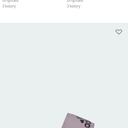
Originals
Originals
3 kolory
3 kolory
Do