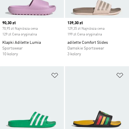
Current price
90,30 zł
Current price
139,30 zł
70,95 zł Najniższa cena
129,35 zł Najniższa cena
129 zł Cena oryginalna
199 zł Cena oryginalna
Klapki Adilette Lumia
adilette Comfort Slides
Sportswear
Damskie Sportswear
10 kolory
3 kolory
Dodaj do listy życzeń
Do