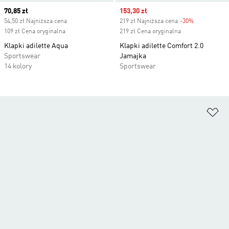
Current price
70,85 zł
Sale price
153,30 zł
54,50 zł Najniższa cena
219 zł Najniższa cena
-30%
Discount
109 zł Cena oryginalna
219 zł Cena oryginalna
Klapki adilette Aqua
Klapki adilette Comfort 2.0
Sportswear
Jamajka
14 kolory
Sportswear
Do