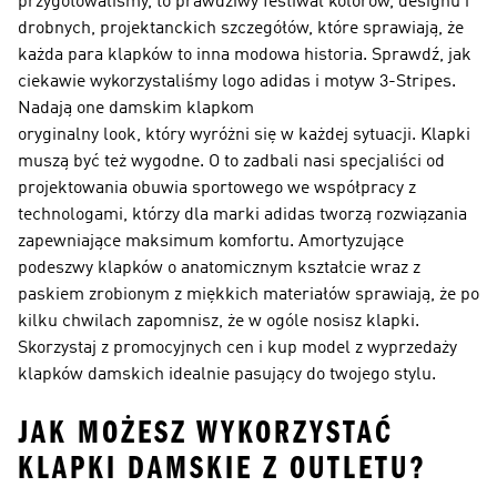
przygotowaliśmy, to prawdziwy festiwal kolorów, designu i
drobnych, projektanckich szczegółów, które sprawiają, że
każda para klapków to inna modowa historia. Sprawdź, jak
ciekawie wykorzystaliśmy logo adidas i motyw 3-Stripes.
Nadają one damskim klapkom
oryginalny look, który wyróżni się w każdej sytuacji. Klapki
muszą być też wygodne. O to zadbali nasi specjaliści od
projektowania obuwia sportowego we współpracy z
technologami, którzy dla marki adidas tworzą rozwiązania
zapewniające maksimum komfortu. Amortyzujące
podeszwy klapków o anatomicznym kształcie wraz z
paskiem zrobionym z miękkich materiałów sprawiają, że po
kilku chwilach zapomnisz, że w ogóle nosisz klapki.
Skorzystaj z promocyjnych cen i kup model z wyprzedaży
klapków damskich idealnie pasujący do twojego stylu.
JAK MOŻESZ WYKORZYSTAĆ
KLAPKI DAMSKIE Z OUTLETU?