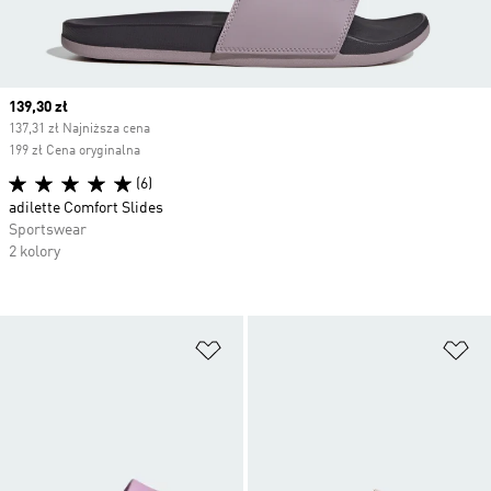
Current price
139,30 zł
137,31 zł Najniższa cena
199 zł Cena oryginalna
(6)
adilette Comfort Slides
Sportswear
2 kolory
Dodaj do listy życzeń
Do