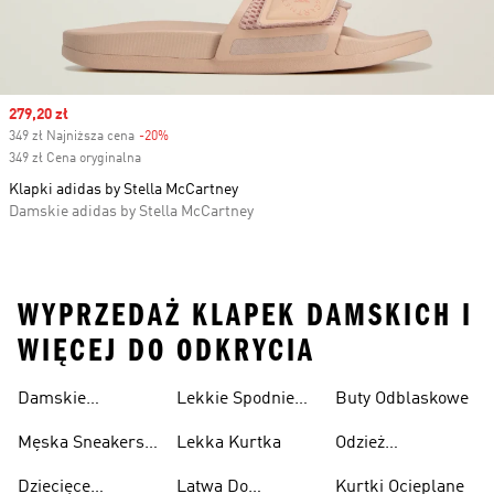
Sale price
279,20 zł
349 zł Najniższa cena
-20%
Discount
349 zł Cena oryginalna
Klapki adidas by Stella McCartney
Damskie adidas by Stella McCartney
WYPRZEDAŻ KLAPEK DAMSKICH I
WIĘCEJ DO ODKRYCIA
Damskie
Lekkie Spodnie
Buty Odblaskowe
Sneakersy
Sportowe
Męska Sneakersy
Lekka Kurtka
Odzież
Przewiewne
Przewiewne
Odblaskowa
Dziecięce
Latwa Do
Kurtki Ocieplane