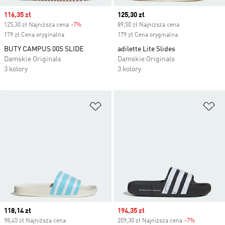
Sale price
116,35 zł
Current price
125,30 zł
125,30 zł Najniższa cena
-7%
Discount
89,50 zł Najniższa cena
179 zł Cena oryginalna
179 zł Cena oryginalna
BUTY CAMPUS 00S SLIDE
adilette Lite Slides
Damskie Originals
Damskie Originals
3 kolory
3 kolory
Dodaj do listy życzeń
Do
Current price
118,14 zł
Sale price
194,35 zł
98,45 zł Najniższa cena
209,30 zł Najniższa cena
-7%
Discount