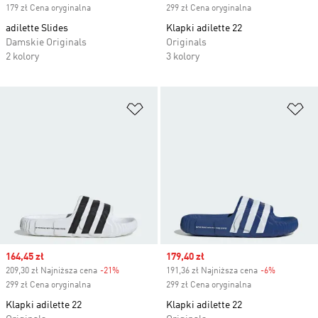
179 zł Cena oryginalna
299 zł Cena oryginalna
adilette Slides
Klapki adilette 22
Damskie Originals
Originals
2 kolory
3 kolory
Dodaj do listy życzeń
Do
Sale price
164,45 zł
Sale price
179,40 zł
209,30 zł Najniższa cena
-21%
Discount
191,36 zł Najniższa cena
-6%
Discount
299 zł Cena oryginalna
299 zł Cena oryginalna
Klapki adilette 22
Klapki adilette 22