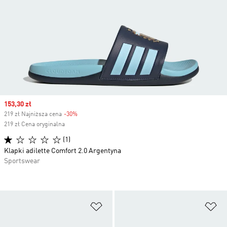
Sale price
153,30 zł
219 zł Najniższa cena
-30%
Discount
219 zł Cena oryginalna
(1)
Klapki adilette Comfort 2.0 Argentyna
Sportswear
Dodaj do listy życzeń
Do