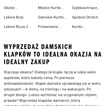
Sneakersy
Spakowania
Odzież
Męskie Kurtki
Szybkoschnące
Przewiewne
Kurtki
Przeciwdeszczowa
Wodoodporne
Koszulki
Lekkie Buty
Damskie Kurtki
Spodnie Stretch
Wodoodporne
Lekkie Bluzy Z
Przewiewne
Kurtki
Kapturem
Skarpetki
Nieprzemakalny
WYPRZEDAŻ DAMSKICH
KLAPKÓW TO IDEALNA OKAZJA NA
IDEALNY ZAKUP
Dlaczego idealny? Dlatego że klapki łączą w sobie wiele
aspektów, które kobiety cenią. Po pierwsze
wielozadaniowość. Klapki damskie sprawdzają się w wielu
sytuacjach – w domu, na treningu i na wakacjach. Po
drugie design. Lubisz wyróżniać się oryginalnym stylem,
prawda? Wyprzedaż klapków damskich, którą