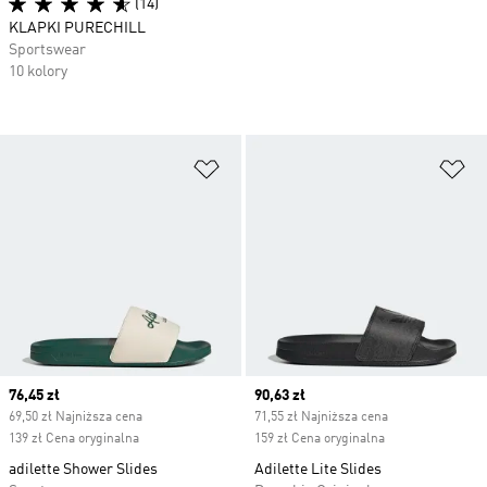
(14)
KLAPKI PURECHILL
Sportswear
10 kolory
Dodaj do listy życzeń
Do
Current price
76,45 zł
Current price
90,63 zł
69,50 zł Najniższa cena
71,55 zł Najniższa cena
139 zł Cena oryginalna
159 zł Cena oryginalna
adilette Shower Slides
Adilette Lite Slides