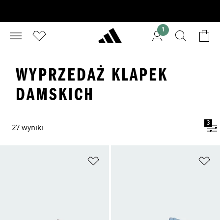
1
WYPRZEDAŻ KLAPEK
DAMSKICH
3
27 wyniki
Dodaj do listy życzeń
Do