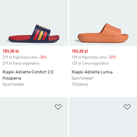
Sale price
153,30 zł
Sale price
103,20 zł
219 zł Najniższa cena
-30%
Discount
129 zł Najniższa cena
-20%
Discount
219 zł Cena oryginalna
129 zł Cena oryginalna
Klapki Adilette Comfort 2.0
Klapki Adilette Lumia
Hiszpania
Sportswear
Sportswear
10 kolory
Dodaj do listy życzeń
Do