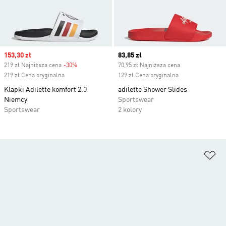
Sale price
153,30 zł
Current price
83,85 zł
219 zł Najniższa cena
-30%
Discount
70,95 zł Najniższa cena
219 zł Cena oryginalna
129 zł Cena oryginalna
Klapki Adilette komfort 2.0
adilette Shower Slides
Niemcy
Sportswear
Sportswear
2 kolory
Do