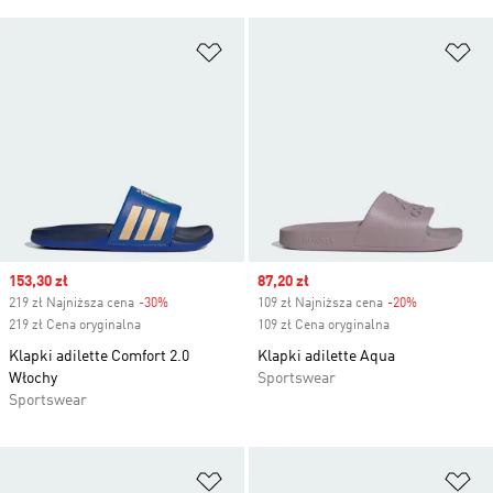
Dodaj do listy życzeń
Do
Sale price
153,30 zł
Sale price
87,20 zł
219 zł Najniższa cena
-30%
Discount
109 zł Najniższa cena
-20%
Discount
219 zł Cena oryginalna
109 zł Cena oryginalna
Klapki adilette Comfort 2.0
Klapki adilette Aqua
Włochy
Sportswear
Sportswear
Dodaj do listy życzeń
Do