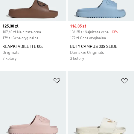
Current price
125,30 zł
Sale price
116,35 zł
107,40 zł Najniższa cena
134,25 zł Najniższa cena
-13%
Discount
179 zł Cena oryginalna
179 zł Cena oryginalna
KLAPKI ADILETTE 00s
BUTY CAMPUS 00S SLIDE
Originals
Damskie Originals
7 kolory
3 kolory
Dodaj do listy życzeń
Do