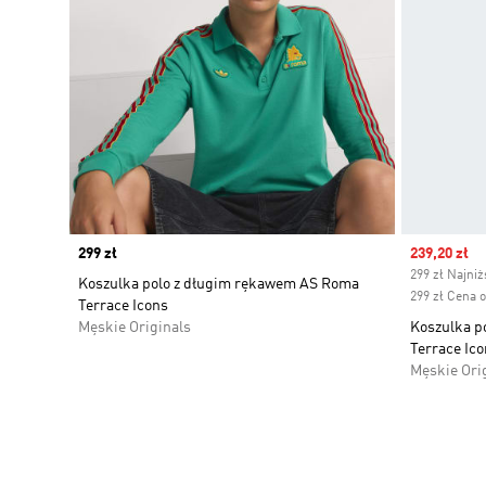
Price
299 zł
Sale price
239,20 zł
299 zł Najni
Koszulka polo z długim rękawem AS Roma
299 zł Cena 
Terrace Icons
Męskie Originals
Koszulka p
Terrace Ico
Męskie Ori