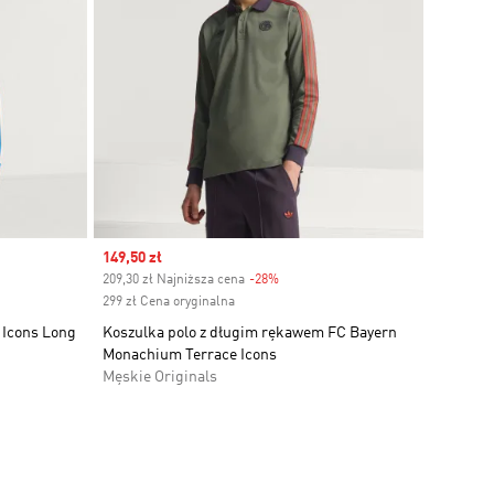
Sale price
149,50 zł
209,30 zł Najniższa cena
-28%
Discount
299 zł Cena oryginalna
 Icons Long
Koszulka polo z długim rękawem FC Bayern
Monachium Terrace Icons
Męskie Originals