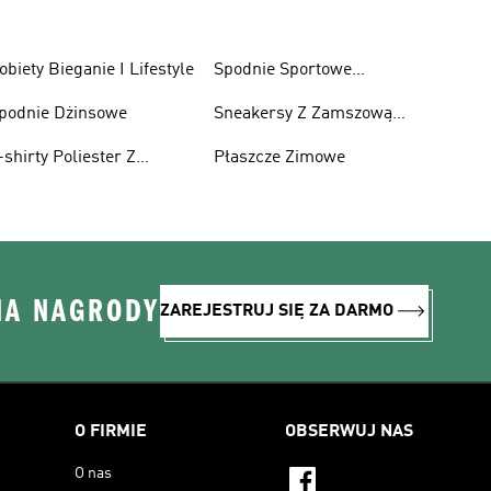
obiety Bieganie I Lifestyle
Spodnie Sportowe
Poliester Z Recyklingu
podnie Dżinsowe
Sneakersy Z Zamszową
Cholewką
-shirty Poliester Z
Płaszcze Zimowe
ecyklingu
NA NAGRODY
ZAREJESTRUJ SIĘ ZA DARMO
O FIRMIE
OBSERWUJ NAS
O nas