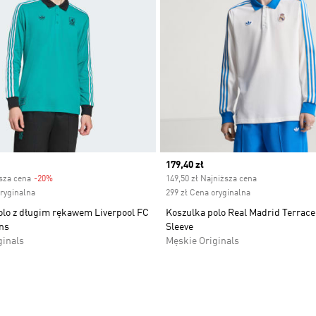
Current price
179,40 zł
ższa cena
-20%
Discount
149,50 zł Najniższa cena
oryginalna
299 zł Cena oryginalna
olo z długim rękawem Liverpool FC
Koszulka polo Real Madrid Terrace
ns
Sleeve
ginals
Męskie Originals