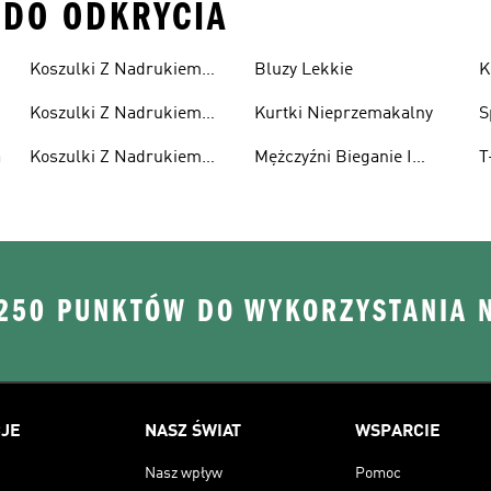
J DO ODKRYCIA
Koszulki Z Nadrukiem
Bluzy Lekkie
K
Męskie
Koszulki Z Nadrukiem
Kurtki Nieprzemakalny
S
Damska
a
Koszulki Z Nadrukiem
Mężczyźni Bieganie I
T
Dzieci
Lifestyle
R
 250 PUNKTÓW DO WYKORZYSTANIA 
JE
NASZ ŚWIAT
WSPARCIE
Nasz wpływ
Pomoc