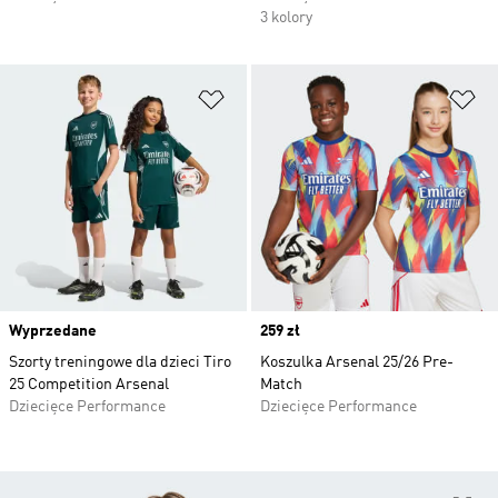
3 kolory
Dodaj do listy życzeń
Do
Wyprzedane
Price
259 zł
Szorty treningowe dla dzieci Tiro
Koszulka Arsenal 25/26 Pre-
25 Competition Arsenal
Match
Dziecięce Performance
Dziecięce Performance