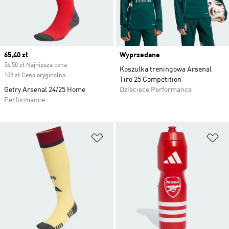
Current price
65,40 zł
Wyprzedane
54,50 zł Najniższa cena
Koszulka treningowa Arsenal
109 zł Cena oryginalna
Tiro 25 Competition
Getry Arsenal 24/25 Home
Dziecięce Performance
Performance
Dodaj do listy życzeń
Do