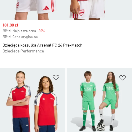
Sale price
181,30 zł
259 zł Najniższa cena
-30%
Discount
259 zł Cena oryginalna
Dziecięca koszulka Arsenal FC 26 Pre-Match
Dziecięce Performance
Dodaj do listy życzeń
Do