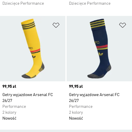
Dziecięce Performance
Dziecięce Performance
Dodaj do listy życzeń
Do
Price
99,95 zł
Price
99,95 zł
Getry wyjazdowe Arsenal FC
Getry wyjazdowe Arsenal FC
26/27
26/27
Performance
Performance
2 kolory
2 kolory
Nowość
Nowość