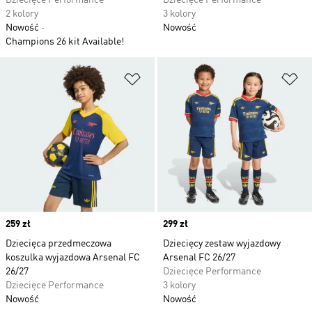
Dziecięce Performance
Dziecięce Performance
2 kolory
3 kolory
Nowość
Nowość
Champions 26 kit Available!
Dodaj do listy życzeń
Do
Price
259 zł
Price
299 zł
Dziecięca przedmeczowa
Dziecięcy zestaw wyjazdowy
koszulka wyjazdowa Arsenal FC
Arsenal FC 26/27
26/27
Dziecięce Performance
Dziecięce Performance
3 kolory
Nowość
Nowość