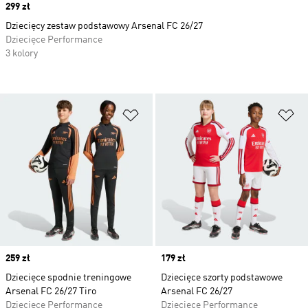
Price
299 zł
Dziecięcy zestaw podstawowy Arsenal FC 26/27
Dziecięce Performance
3 kolory
Dodaj do listy życzeń
Do
Price
259 zł
Price
179 zł
Dziecięce spodnie treningowe
Dziecięce szorty podstawowe
Arsenal FC 26/27 Tiro
Arsenal FC 26/27
Dziecięce Performance
Dziecięce Performance