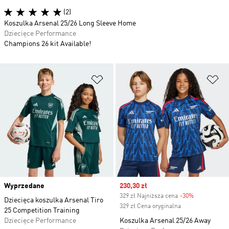
(2)
Koszulka Arsenal 25/26 Long Sleeve Home
Dziecięce Performance
Champions 26 kit Available!
Dodaj do listy życzeń
Do
Wyprzedane
Sale price
230,30 zł
329 zł Najniższa cena
-30%
Discount
Dziecięca koszulka Arsenal Tiro
329 zł Cena oryginalna
25 Competition Training
Dziecięce Performance
Koszulka Arsenal 25/26 Away