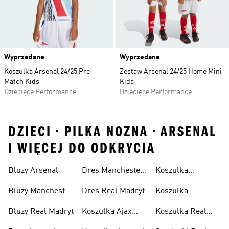
Wyprzedane
Wyprzedane
Koszulka Arsenal 24/25 Pre-
Zestaw Arsenal 24/25 Home Mini
Match Kids
Kids
Dziecięce Performance
Dziecięce Performance
DZIECI • PILKA NOZNA • ARSENAL
I WIĘCEJ DO ODKRYCIA
Bluzy Arsenal
Dres Manchester
Koszulka
United
Juventus
Bluzy Manchester
Dres Real Madryt
Koszulka
United
Manchester
Bluzy Real Madryt
Koszulka Ajax
Koszulka Real
United
Amsterdam
Madryt