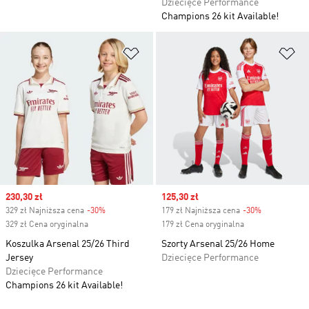
Dziecięce Performance
Champions 26 kit Available!
Dodaj do listy życzeń
Do
Sale price
230,30 zł
Sale price
125,30 zł
329 zł Najniższa cena
-30%
Discount
179 zł Najniższa cena
-30%
Discount
329 zł Cena oryginalna
179 zł Cena oryginalna
Koszulka Arsenal 25/26 Third
Szorty Arsenal 25/26 Home
Jersey
Dziecięce Performance
Dziecięce Performance
Champions 26 kit Available!