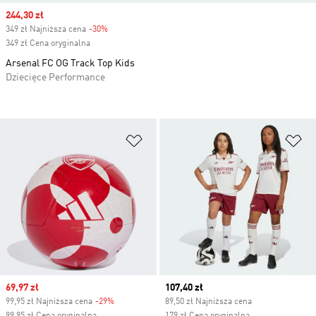
Sale price
244,30 zł
349 zł Najniższa cena
-30%
Discount
349 zł Cena oryginalna
Arsenal FC OG Track Top Kids
Dziecięce Performance
Dodaj do listy życzeń
Do
Sale price
69,97 zł
Current price
107,40 zł
99,95 zł Najniższa cena
-29%
Discount
89,50 zł Najniższa cena