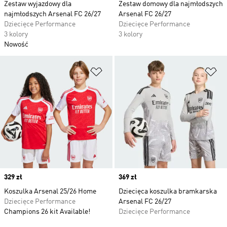
Zestaw wyjazdowy dla
Zestaw domowy dla najmłodszych
najmłodszych Arsenal FC 26/27
Arsenal FC 26/27
Dziecięce Performance
Dziecięce Performance
3 kolory
3 kolory
Nowość
Dodaj do listy życzeń
Do
Price
329 zł
Price
369 zł
Koszulka Arsenal 25/26 Home
Dziecięca koszulka bramkarska
Dziecięce Performance
Arsenal FC 26/27
Champions 26 kit Available!
Dziecięce Performance