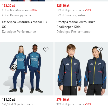
Sale price
153,30 zł
Sale price
125,30 zł
219 zł Najniższa cena
-30%
Discount
179 zł Najniższa cena
-30%
Discount
219 zł Cena oryginalna
179 zł Cena oryginalna
Dziecięca koszulka Arsenal FC
Szorty Arsenal 25/26 Third
OG
Goalkeeper Kids
Dziecięce Performance
Dziecięce Performance
Dodaj do listy życzeń
Do
Current price
181,30 zł
Sale price
279,30 zł
168,35 zł Najniższa cena
399 zł Najniższa cena
-30%
Discount