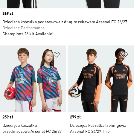
Price
369 zł
Dziecięca koszulka podstawowa z długim rękawem Arsenal FC 26/27
Dziecięce Performance
Champions 26 kit Available!
Dodaj do listy życzeń
Do
Price
259 zł
Price
279 zł
Dziecięca koszulka
Dziecięca koszulka treningowa
przedmeczowa Arsenal FC 26/27
Arsenal FC 26/27 Tiro