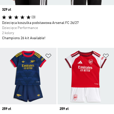
Price
329 zł
(3)
Dziecięca koszulka podstawowa Arsenal FC 26/27
Dziecięce Performance
2 kolory
Champions 26 kit Available!
Dodaj do listy życzeń
Do
Price
259 zł
Price
259 zł