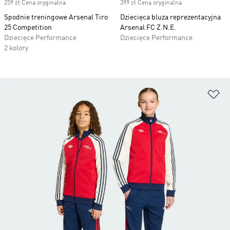
259 zł Cena oryginalna
399 zł Cena oryginalna
Spodnie treningowe Arsenal Tiro
Dziecięca bluza reprezentacyjna
25 Competition
Arsenal FC Z.N.E.
Dziecięce Performance
Dziecięce Performance
2 kolory
Do