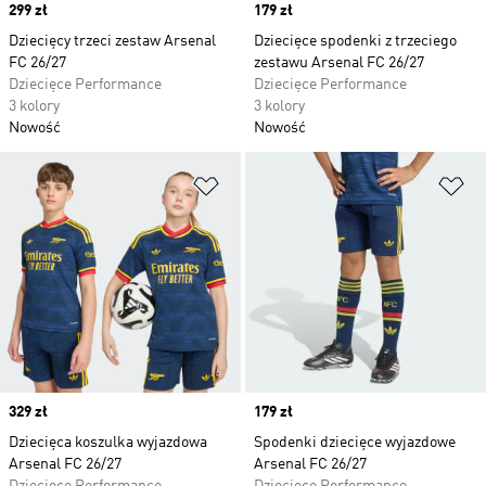
Price
299 zł
Price
179 zł
Dziecięcy trzeci zestaw Arsenal
Dziecięce spodenki z trzeciego
FC 26/27
zestawu Arsenal FC 26/27
Dziecięce Performance
Dziecięce Performance
3 kolory
3 kolory
Nowość
Nowość
Dodaj do listy życzeń
Do
Price
329 zł
Price
179 zł
Dziecięca koszulka wyjazdowa
Spodenki dziecięce wyjazdowe
Arsenal FC 26/27
Arsenal FC 26/27