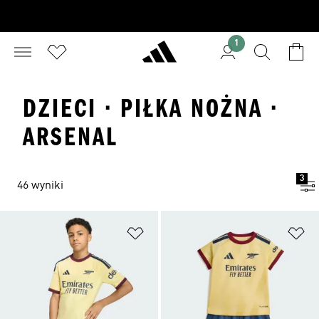
1
DZIECI · PIŁKA NOŻNA ·
ARSENAL
3
46 wyniki
Dodaj do listy życzeń
Do