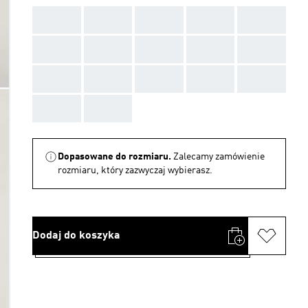
AAA
AAA
AAA
AAA
AAA
AAA
AAA
AAA
AAA
AAA
AAA
AAA
AAA
AAA
AAA
AAA
AAA
Dopasowane do rozmiaru.
Zalecamy zamówienie
rozmiaru, który zazwyczaj wybierasz.
Dodaj do koszyka