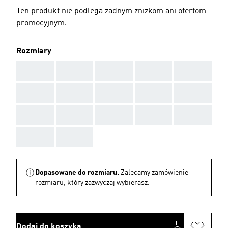
Ten produkt nie podlega żadnym zniżkom ani ofertom
promocyjnym.
Rozmiary
AAA
AAA
AAA
AAA
AAA
AAA
AAA
AAA
AAA
AAA
AAA
AAA
AAA
AAA
AAA
AAA
AAA
Dopasowane do rozmiaru.
Zalecamy zamówienie
rozmiaru, który zazwyczaj wybierasz.
Dodaj do koszyka