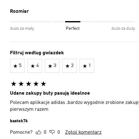
Rozmiar
dużo za mały
Perfect
dużo za duży
Filtruj według gwiazdek
5
4
3
2
1
Udane zakupy buty pasują idealnoe
Polecam aplikacje adidas .bardzo wygodnie zrobione zakup
pierwszym razem
bastek76
Pomocne?
0
0
Zgłoś komentarz