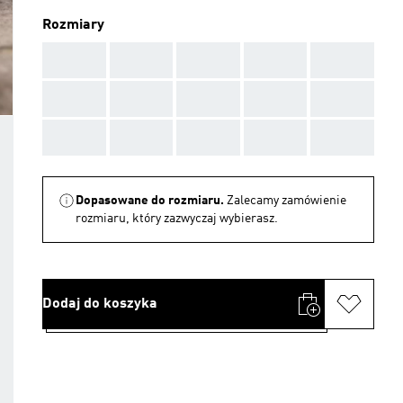
Rozmiary
AAA
AAA
AAA
AAA
AAA
AAA
AAA
AAA
AAA
AAA
AAA
AAA
AAA
AAA
AAA
Dopasowane do rozmiaru.
Zalecamy zamówienie
rozmiaru, który zazwyczaj wybierasz.
Dodaj do koszyka