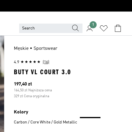
1
Męskie • Sportswear
4.9
(16)
BUTY VL COURT 3.0
Bieżąca cena
197,40 zł
164,50 zł Najniższa cena
329 zł Cena oryginalna
Kolory
Carbon / Core White / Gold Metallic