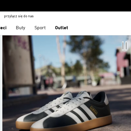
przyłącz się do nas
ieci
Buty
Sport
Outlet