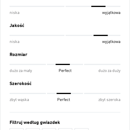
niska
wyjątkowa
Jakość
niska
wyjątkowa
Rozmiar
dużo za mały
Perfect
dużo za duży
Szerokość
zbyt wąska
Perfect
zbyt szeroka
Filtruj według gwiazdek