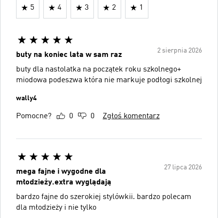
5
4
3
2
1
2 sierpnia 2026
buty na koniec lata w sam raz
buty dla nastolatka na początek roku szkolnego+
miodowa podeszwa która nie markuje podłogi szkolnej
wally4
Pomocne?
0
0
Zgłoś komentarz
27 lipca 2026
mega fajne i wygodne dla
młodzieży.extra wyglądają
bardzo fajne do szerokiej stylówkii. bardzo polecam
dla młodzieży i nie tylko