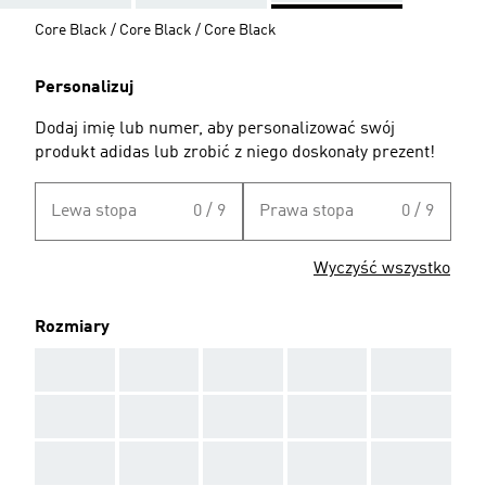
Core Black / Core Black / Core Black
Personalizuj
Dodaj imię lub numer, aby personalizować swój
produkt adidas lub zrobić z niego doskonały prezent!
Lewa stopa
0 / 9
Prawa stopa
0 / 9
Wyczyść wszystko
Rozmiary
AAA
AAA
AAA
AAA
AAA
AAA
AAA
AAA
AAA
AAA
AAA
AAA
AAA
AAA
AAA